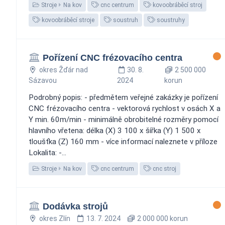
Stroje
Na kov
cnc centrum
kovoobráběcí stroj
kovoobráběcí stroje
soustruh
soustruhy
Pořízení CNC frézovacího centra
okres Žďár nad
30. 8.
2 500 000
Sázavou
2024
korun
Podrobný popis: - předmětem veřejné zakázky je pořízení
CNC frézovacího centra - vektorová rychlost v osách X a
Y min. 60m/min - minimálně obrobitelné rozměry pomocí
hlavního vřetena: délka (X) 3 100 x šířka (Y) 1 500 x
tloušťka (Z) 160 mm - více informací naleznete v příloze
Lokalita: -...
Stroje
Na kov
cnc centrum
cnc stroj
Dodávka strojů
okres Zlín
13. 7. 2024
2 000 000 korun