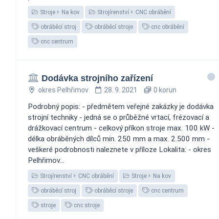
Stroje
Na kov
Strojírenství
CNC obrábění
obráběcí stroj
obráběcí stroje
cnc obrábění
cnc centrum
Dodávka strojního zařízení
okres Pelhřimov
28. 9. 2021
0 korun
Podrobný popis: - předmětem veřejné zakázky je dodávka
strojní techniky - jedná se o průběžné vrtací, frézovací a
drážkovací centrum - celkový příkon stroje max. 100 kW -
délka obráběných dílců min. 250 mm a max. 2.500 mm -
veškeré podrobnosti naleznete v příloze Lokalita: - okres
Pelhřimov...
Strojírenství
CNC obrábění
Stroje
Na kov
obráběcí stroj
obráběcí stroje
cnc centrum
stroje
cnc stroje