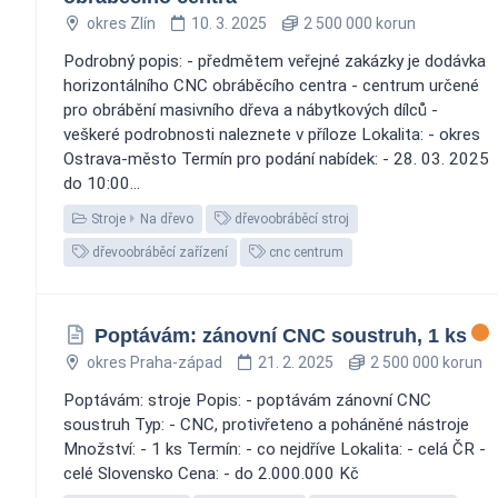
okres Zlín
10. 3. 2025
2 500 000 korun
Podrobný popis: - předmětem veřejné zakázky je dodávka
horizontálního CNC obráběcího centra - centrum určené
pro obrábění masivního dřeva a nábytkových dílců -
veškeré podrobnosti naleznete v příloze Lokalita: - okres
Ostrava-město Termín pro podání nabídek: - 28. 03. 2025
do 10:00...
Stroje
Na dřevo
dřevoobráběcí stroj
dřevoobráběcí zařízení
cnc centrum
Poptávám: zánovní CNC soustruh, 1 ks
okres Praha-západ
21. 2. 2025
2 500 000 korun
Poptávám: stroje Popis: - poptávám zánovní CNC
soustruh Typ: - CNC, protivřeteno a poháněné nástroje
Množství: - 1 ks Termín: - co nejdříve Lokalita: - celá ČR -
celé Slovensko Cena: - do 2.000.000 Kč