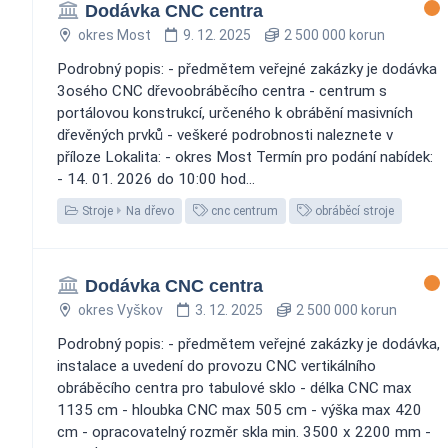
Dodávka CNC centra
okres Most
9. 12. 2025
2 500 000 korun
Podrobný popis: - předmětem veřejné zakázky je dodávka
3osého CNC dřevoobráběcího centra - centrum s
portálovou konstrukcí, určeného k obrábění masivních
dřevěných prvků - veškeré podrobnosti naleznete v
příloze Lokalita: - okres Most Termín pro podání nabídek:
- 14. 01. 2026 do 10:00 hod...
Stroje
Na dřevo
cnc centrum
obráběcí stroje
Dodávka CNC centra
okres Vyškov
3. 12. 2025
2 500 000 korun
Podrobný popis: - předmětem veřejné zakázky je dodávka,
instalace a uvedení do provozu CNC vertikálního
obráběcího centra pro tabulové sklo - délka CNC max
1135 cm - hloubka CNC max 505 cm - výška max 420
cm - opracovatelný rozměr skla min. 3500 x 2200 mm -