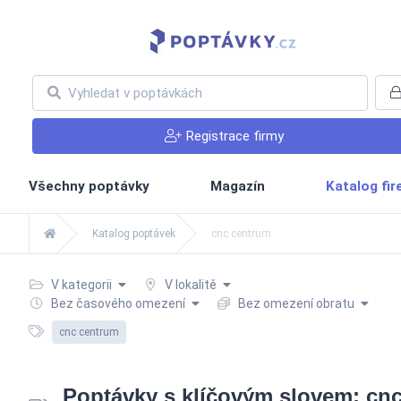
Registrace firmy
Všechny poptávky
Magazín
Katalog fi
Katalog poptávek
cnc centrum
V kategorii
V lokalitě
Bez časového omezení
Bez omezení obratu
cnc centrum
Poptávky s klíčovým slovem: cn