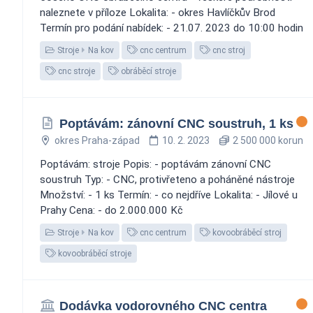
naleznete v příloze Lokalita: - okres Havlíčkův Brod
Termín pro podání nabídek: - 21.07. 2023 do 10:00 hodin
Stroje
Na kov
cnc centrum
cnc stroj
cnc stroje
obráběcí stroje
Poptávám: zánovní CNC soustruh, 1 ks
okres Praha-západ
10. 2. 2023
2 500 000 korun
Poptávám: stroje Popis: - poptávám zánovní CNC
soustruh Typ: - CNC, protivřeteno a poháněné nástroje
Množství: - 1 ks Termín: - co nejdříve Lokalita: - Jílové u
Prahy Cena: - do 2.000.000 Kč
Stroje
Na kov
cnc centrum
kovoobráběcí stroj
kovoobráběcí stroje
Dodávka vodorovného CNC centra