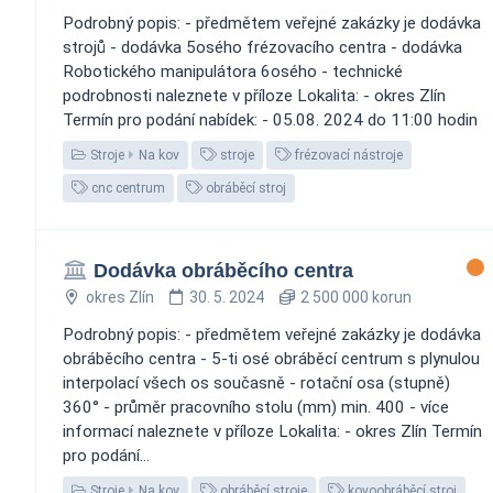
Podrobný popis: - předmětem veřejné zakázky je dodávka
strojů - dodávka 5osého frézovacího centra - dodávka
Robotického manipulátora 6osého - technické
podrobnosti naleznete v příloze Lokalita: - okres Zlín
Termín pro podání nabídek: - 05.08. 2024 do 11:00 hodin
Stroje
Na kov
stroje
frézovací nástroje
cnc centrum
obráběcí stroj
Dodávka obráběcího centra
okres Zlín
30. 5. 2024
2 500 000 korun
Podrobný popis: - předmětem veřejné zakázky je dodávka
obráběcího centra - 5-ti osé obráběcí centrum s plynulou
interpolací všech os současně - rotační osa (stupně)
360° - průměr pracovního stolu (mm) min. 400 - více
informací naleznete v příloze Lokalita: - okres Zlín Termín
pro podání...
Stroje
Na kov
obráběcí stroje
kovoobráběcí stroj