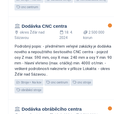
cnc centrum
Dodávka CNC centra
okres Žďár nad
18. 4.
2 500 000
Sázavou
2024
korun
Podrobný popis: - předmětem veřejné zakázky je dodávka
nového a nepoužitého šestiosého CNC centra - pojezd
osy Z max. 590 mm, osy X max. 240 mm a osy Y min. 90
mm - hlavní vřeteno (max. otáčky) min. 4000 ot/min. -
veškeré podrobnosti naleznete v příloze Lokalita: - okres
Žďár nad Sázavou...
Stroje
Na kov
cnc centrum
cnc stroje
obráběcí stroje
Dodávka obráběcího centra