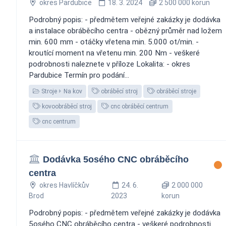
okres Pardubice
18. 3. 2024
2 500 000 korun
Podrobný popis: - předmětem veřejné zakázky je dodávka
a instalace obráběcího centra - obězný průměr nad ložem
min. 600 mm - otáčky vřetena min. 5.000 ot/min. -
kroutící moment na vřetenu min. 200 Nm - veškeré
podrobnosti naleznete v příloze Lokalita: - okres
Pardubice Termín pro podání...
Stroje
Na kov
obráběcí stroj
obráběcí stroje
kovoobráběcí stroj
cnc obráběcí centrum
cnc centrum
Dodávka 5osého CNC obráběcího
centra
okres Havlíčkův
24. 6.
2 000 000
Brod
2023
korun
Podrobný popis: - předmětem veřejné zakázky je dodávka
5osého CNC obráběcího centra - veškeré podrobnosti