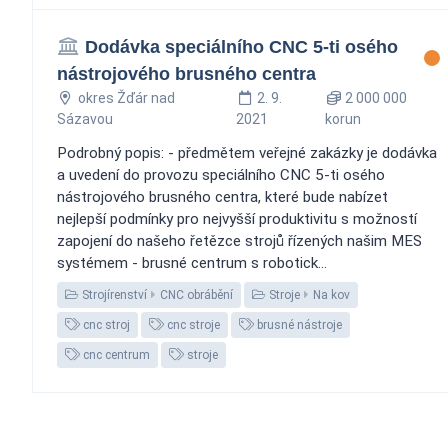
Dodávka speciálního CNC 5-ti osého
nástrojového brusného centra
okres Žďár nad
2. 9.
2 000 000
Sázavou
2021
korun
Podrobný popis: - předmětem veřejné zakázky je dodávka
a uvedení do provozu speciálního CNC 5-ti osého
nástrojového brusného centra, které bude nabízet
nejlepší podmínky pro nejvyšší produktivitu s možností
zapojení do našeho řetězce strojů řízených našim MES
systémem - brusné centrum s robotick...
Strojírenství
CNC obrábění
Stroje
Na kov
cnc stroj
cnc stroje
brusné nástroje
cnc centrum
stroje