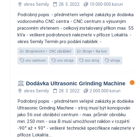
okres Semily
28. 5. 2022
10 000 000 korun
Podrobný popis: - předmětem veřejné zakázky je dodávka
vodorovného CNC centra - CNC centrum s výsuvným
pracovním vřetenem - celkový instalovaný příkon max. 55
kVa - veškeré podrobnosti naleznete v příloze Lokalita: -
okres Semily Termín pro podání nabídek: -
Strojírenství
CNC obrábění
Stroje
Na kov
cnc centrum
cnc stroje
cnc stroj
stroje
Dodávka Ultrasonic Grinding Machine
okres Semily
28. 3. 2022
2 000 000 korun
Podrobný popis: - předmětem veřejné zakázky je dodávka
Ultrasonic Grinding Machine - stroj musí být koncipován
jako 5ti osé obráběcí centrum - max. průměr obrobku
min. 250 mm - osa B musí umožňovat náklon v rozpětí
-90° až + 90° - veškeré technické specifikace naleznete v
příloze Lokalita:...