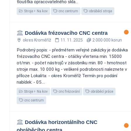
tloušťka opracovatelného skla...
Stroje
Na kov
cnc centrum
obráběcí stroje
Dodávka frézovacího CNC centra
okres Kroměříž
11. 11. 2025
2 000 000 korun
Podrobný popis: - předmětem veřejné zakázky je dodávka
frézovacího CNC centra - otáčky vřertena min. 15000
ot/min. - počet nástrojů v zásobníku min. 80 - hmotnost
stroje max. 10 000 kg - veškeré podrobnosti naleznete v
příloze Lokalita: - okres Kroměříž Termín pro podání
nabídek: - 05....
Stroje
Na kov
cnc frézování
obráběcí práce
cnc centrum
Dodávka horizontálního CNC
obráběcího centra