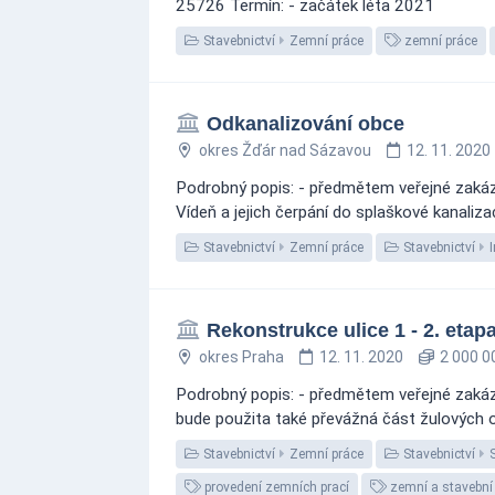
25726 Termín: - začátek léta 2021
Stavebnictví
Zemní práce
zemní práce
Odkanalizování obce
okres Žďár nad Sázavou
12. 11. 2020
Podrobný popis: - předmětem veřejné zakázk
Vídeň a jejich čerpání do splaškové kanaliz
Stavebnictví
Zemní práce
Stavebnictví
Rekonstrukce ulice 1 - 2. etap
okres Praha
12. 11. 2020
2 000 0
Podrobný popis: - předmětem veřejné zakázk
bude použita také převážná část žulových ob
Stavebnictví
Zemní práce
Stavebnictví
provedení zemních prací
zemní a stavební