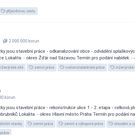
příjezdovou cestu
2 000 000 korun
y jsou stavební práce - odkanalizování obce - odvádění splaškových
ace Lokalita: - okres Žďár nad Sázavou Termín pro podání nabídek: - 
Inženýrské sítě
zemní práce
vodoinstalatérské práce
inženýrské 
a
00 korun
y jsou stavební práce - rekonstrukce ulice 1 - 2. etapa - celková p
rubníků Lokalita: - okres Hlavní město Praha Termín pro podání nabí
Silniční stavby
zemní práce
zemní a výkopové práce
stavební a z
 práce