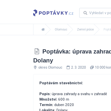
Olomouc
Zemní práce
Poptá
Poptávka: úprava zahrad
Dolany
okres Olomouc
2. 3. 2020
10 000 ko
Poptávám stavebnictví:
Popis:
úprava zahrady a svahu v zahradě
Množství:
600 m
Termín:
duben 2020
Lokalita:
Dolany