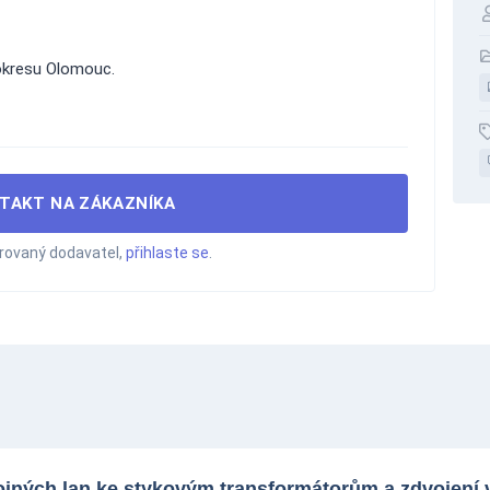
kresu Olomouc.
TAKT NA ZÁKAZNÍKA
trovaný dodavatel,
přihlaste se
.
pojných lan ke stykovým transformátorům a zdvojení