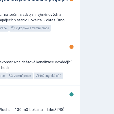
sformátorům a zdvojení výměnových a
pájecích stanic Lokalita: - okres Brno...
práce
výkopové a zemní práce
ekonstrukce dešťové kanalizace odvádějící
0 hodin
ace
zemní práce
inženýrské sítě
Plocha: - 130 m3 Lokalita: - Libež PSČ