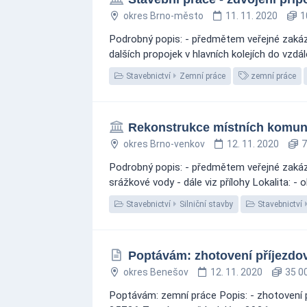
okres Brno-město
11. 11. 2020
1
Podrobný popis: - předmětem veřejné zakáz
dalších propojek v hlavních kolejích do vzdá
Stavebnictví
Zemní práce
zemní práce
Rekonstrukce místních komun
okres Brno-venkov
12. 11. 2020
7
Podrobný popis: - předmětem veřejné zakáz
srážkové vody - dále viz přílohy Lokalita: -
Stavebnictví
Silniční stavby
Stavebnictví
Poptávám: zhotovení příjezdov
okres Benešov
12. 11. 2020
35 00
Poptávám: zemní práce Popis: - zhotovení p