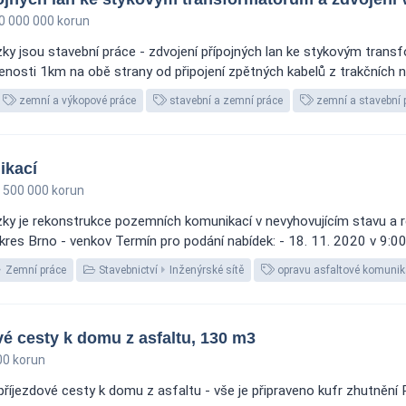
0 000 000 korun
ky jsou stavební práce - zdvojení přípojných lan ke stykovým tran
lenosti 1km na obě strany od připojení zpětných kabelů z trakčních na
zemní a výkopové práce
stavební a zemní práce
zemní a stavební 
ikací
 500 000 korun
ky je rekonstrukce pozemních komunikací v nevyhovujícím stavu a r
 okres Brno - venkov Termín pro podání nabídek: - 18. 11. 2020 v 9:0
Zemní práce
Stavebnictví
Inženýrské sítě
opravu asfaltové komunik
é cesty k domu z asfaltu, 130 m3
0 korun
říjezdové cesty k domu z asfaltu - vše je připraveno kufr zhutnění 