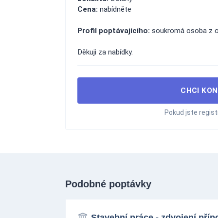
Cena:
nabídněte
Profil poptávajícího:
soukromá osoba z o
Děkuji za nabídky.
CHCI KON
Pokud jste regis
Podobné poptávky
Stavební práce - zdvojení pří