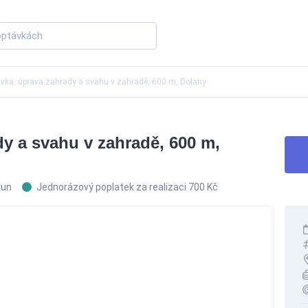
vka: úprava zahrady a svahu v zahradě, 600 m, Dolany
y a svahu v zahradě, 600 m,
run
Jednorázový poplatek za realizaci 700 Kč