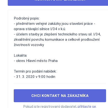
Podrobný popis:
- předmětem veřejné zakázky jsou stavební práce -
oprava stávající silnice I/34 v k.ú.
- účelem stavby je zlepšení technického stavu sil. I/34,
zkvalitnění povrchu komunikace a celkově prodloužení
životnosti vozovky
Lokalita:
- okres Hlavní město Praha
Termín pro podání nabídek:
- 31. 3. 2020 v 9:00 hodin
CHCI KONTAKT NA ZÁKAZNÍKA
Pokud jste registrovaný dodavatel,
přihlaste se
.