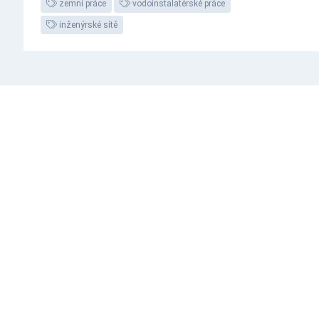
zemní práce
vodoinstalatérské práce
inženýrské sítě