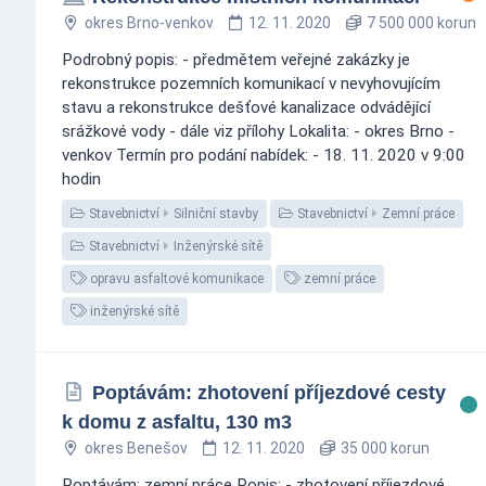
okres Brno-venkov
12. 11. 2020
7 500 000 korun
Podrobný popis: - předmětem veřejné zakázky je
rekonstrukce pozemních komunikací v nevyhovujícím
stavu a rekonstrukce dešťové kanalizace odvádějící
srážkové vody - dále viz přílohy Lokalita: - okres Brno -
venkov Termín pro podání nabídek: - 18. 11. 2020 v 9:00
hodin
Stavebnictví
Silniční stavby
Stavebnictví
Zemní práce
Stavebnictví
Inženýrské sítě
opravu asfaltové komunikace
zemní práce
inženýrské sítě
Poptávám: zhotovení příjezdové cesty
k domu z asfaltu, 130 m3
okres Benešov
12. 11. 2020
35 000 korun
Poptávám: zemní práce Popis: - zhotovení příjezdové