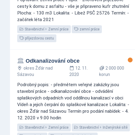
cesty k domu z asfaltu - vše je připraveno kufr zhutnění
Plocha: - 130 m3 Lokalita: - Libež PSČ 25726 Termín: -
začátek léta 2021
Stavebnictví
Zemní práce
zemní práce
příjezdovou cestu
Odkanalizování obce
okres Žďár nad
12. 11.
2 000 000
Sázavou
2020
korun
Podrobný popis: - předmětem veřejné zakázky jsou
stavební práce - odkanalizování obce - odvádění
splaškových odpadních vod oddílnou kanalizací v obci
Vídeň a jejich čerpání do splaškové kanalizace Lokalita: -
okres Žďár nad Sázavou Termín pro podání nabídek: - 4.
12. 2020 v 9.00 hodin
Stavebnictví
Zemní práce
Stavebnictví
Inženýrské sítě