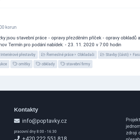
00 korun
y jsou stavební práce - opravy přezděním příček - opravy obkladů a 
rutnov Termín pro podání nabídek: - 23. 11. 2020 v 7:00 hodin
Interiérové přestavby
Řemeslné práce
Obkladači
Stavby (části)
Fas
ukce
omítky
obklady
stavební firmy
Kontakty
Projek
info@poptavky.cz
jednom
pracovní dny 8:00 - 16:30
zdroji 
+420 222 551 818
přesah