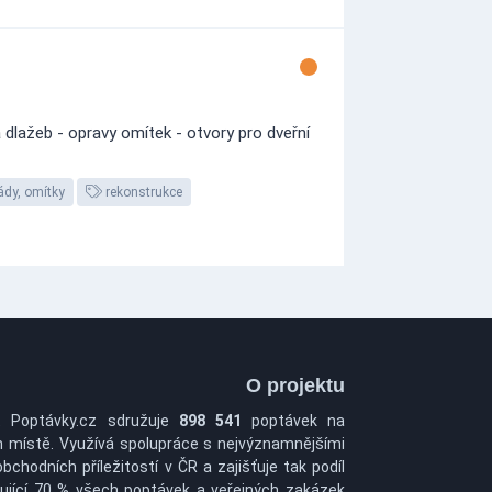
dlažeb - opravy omítek - otvory pro dveřní
ády, omítky
rekonstrukce
O projektu
t Poptávky.cz sdružuje
898 541
poptávek na
 místě. Využívá spolupráce s nejvýznamnějšími
obchodních příležitostí v ČR a zajišťuje tak podíl
ující 70 % všech poptávek a veřejných zakázek