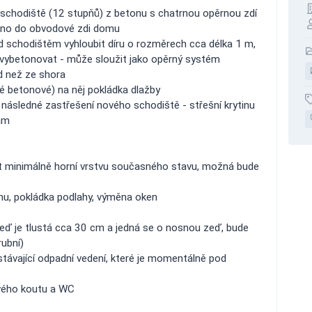
é schodiště (12 stupňů) z betonu s chatrnou opěrnou zdí
těno do obvodové zdi domu
od schodištěm vyhloubit díru o rozměrech cca délka 1 m,
 vybetonovat - může sloužit jako opěrný systém
d než ze shora
 betonové) na něj pokládka dlažby
 následné zastřešení nového schodiště - střešní krytinu
ám
at minimálně horní vrstvu současného stavu, možná bude
nu, pokládka podlahy, výměna oken
 zeď je tlustá cca 30 cm a jedná se o nosnou zeď, bude
rubní)
stávající odpadní vedení, které je momentálně pod
ového koutu a WC