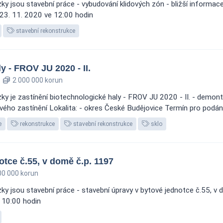
 jsou stavební práce - vybudování klidových zón - bližší informace 
 23. 11. 2020 ve 12:00 hodin
stavební rekonstrukce
y - FROV JU 2020 - II.
2 000 000 korun
y je zastínění biotechnologické haly - FROV JU 2020 - II. - demont
vého zastínění Lokalita: - okres České Budějovice Termín pro podání
e
rekonstrukce
stavební rekonstrukce
sklo
otce č.55, v domě č.p. 1197
00 000 korun
y jsou stavební práce - stavební úpravy v bytové jednotce č.55, v d
v 10:00 hodin