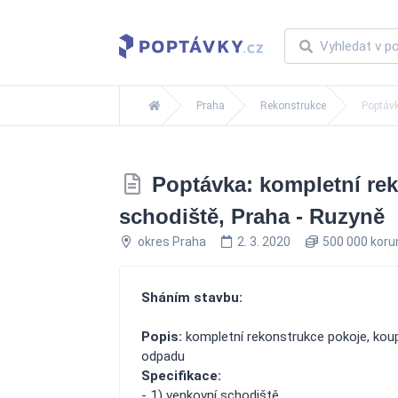
Praha
Rekonstrukce
Poptávk
Poptávka: kompletní rek
schodiště, Praha - Ruzyně
okres Praha
2. 3. 2020
500 000 kor
Sháním stavbu:
Popis:
kompletní rekonstrukce pokoje, koup
odpadu
Specifikace:
- 1) venkovní schodiště