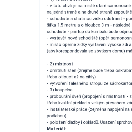
- v tuto chvíli je na místě staré samonosn
na jedné straně a na druhé straně zapouš
- schodiště a chatrnou zídku odstranit - p
šířka 1,5 metru a o hloubce 3 m - následně
schodiště - přístup do kumbálu bude odjinu
- vystavět nové schodiště (opět samonosné
- místo opěrné zídky vystavění vysoké zdi a
(aby korespondovala se zbytkem domu) m
- 2) místnost
- omítnutí stěn (zřejmě bude třeba oškráb
třeba otlouct až na cihly)
- vytvoření falešného stropu ze sádrokarto
- 3) koupelna
- probourání dveří (propojení s místností -
třeba kvalitní překlad s velkým přesahem zá
- instalatérské práce (zejména napojení na 
podlahou)
- položení dlažby i obkladů. Usazení sprch
Materiál: