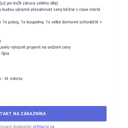
už jen kvůli záruce celého díla)
lu budou výrazně přesahovat ceny běžné v čase místě
 1x pokoj, 1x koupelna, 1x velké domovní schodiště +
u
selo výrazně projevit na snížení ceny
října
 - hl. město.
TAKT NA ZÁKAZNÍKA
trovaný dodavatel,
přihlaste se
.