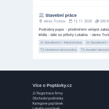
Stavební práce
okres Trutnov
12. 11. 2020
200 0
Podrobný popis: - předmětem veřejné zakázk
křídla - dále viz přílohy Lokalita: - okres T
Stavebnictví
Rekonstrukce
Stavebnictví
interiérové rekonstrukce
stavební rekonstr
Více o Poptávky.cz
Registrace firmy
Obchodní podmínky
Kategorie poptávek
Lokality poptávek