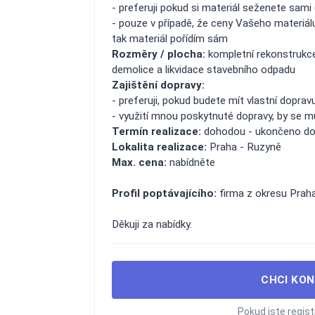
- preferuji pokud si materiál seženete sami (
- pouze v případě, že ceny Vašeho materiá
tak materiál pořídím sám
Rozměry / plocha:
kompletní rekonstrukce
demolice a likvidace stavebního odpadu
Zajištění dopravy:
- preferuji, pokud budete mít vlastní doprav
- využití mnou poskytnuté dopravy, by se mu
Termín realizace:
dohodou - ukončeno do 
Lokalita realizace:
Praha - Ruzyně
Max. cena:
nabídněte
Profil poptávajícího:
firma z okresu Praha
Děkuji za nabídky.
CHCI KON
Pokud jste regis