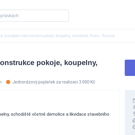
a: kompletní rekonstrukce pokoje, koupelny, schodiště, Praha - Ruzyně
onstrukce pokoje, koupelny,
un
Jednorázový poplatek za realizaci 3 000 Kč
elny, schodiště včetně demolice a likvidace stavebního