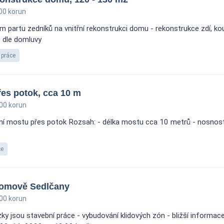
00 korun
 partu zedníků na vnitřní rekonstrukci domu - rekonstrukce zdí, ko
- dle domluvy
 práce
es potok, cca 10 m
00 korun
ní mostu přes potok Rozsah: - délka mostu cca 10 metrů - nosnost 
ce
Domově Sedlčany
00 korun
 jsou stavební práce - vybudování klidových zón - bližší informace 