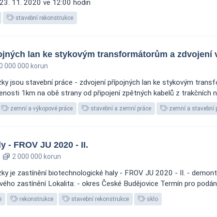
 23. 11. 2020 ve 12:00 hodin
stavební rekonstrukce
pojných lan ke stykovým transformátorům a zdvojení
0 000 000 korun
ky jsou stavební práce - zdvojení přípojných lan ke stykovým tran
lenosti 1km na obě strany od připojení zpětných kabelů z trakčních na
zemní a výkopové práce
stavební a zemní práce
zemní a stavební 
y - FROV JU 2020 - II.
2 000 000 korun
y je zastínění biotechnologické haly - FROV JU 2020 - II. - demont
vého zastínění Lokalita: - okres České Budějovice Termín pro podání
e
rekonstrukce
stavební rekonstrukce
sklo