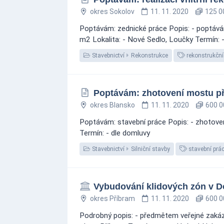
okres Sokolov
11. 11. 2020
125 0
Poptávám: zednické práce Popis: - poptávám
m2 Lokalita: - Nové Sedlo, Loučky Termín: 
Stavebnictví
Rekonstrukce
rekonstrukční
Poptávám: zhotovení mostu př
okres Blansko
11. 11. 2020
600 0
Poptávám: stavební práce Popis: - zhotove
Termín: - dle domluvy
Stavebnictví
Silniční stavby
stavební prá
Vybudování klidových zón v 
okres Příbram
11. 11. 2020
600 0
Podrobný popis: - předmětem veřejné zakázky