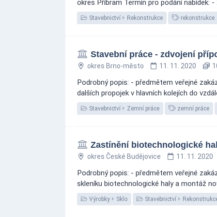
okres Příbram Termín pro podání nabídek: -
Stavebnictví
Rekonstrukce
rekonstrukce
Stavební práce - zdvojení pří
okres Brno-město
11. 11. 2020
1
Podrobný popis: - předmětem veřejné zakáz
dalších propojek v hlavních kolejích do vzdá
Stavebnictví
Zemní práce
zemní práce
Zastínění biotechnologické hal
okres České Budějovice
11. 11. 2020
Podrobný popis: - předmětem veřejné zakázk
skleníku biotechnologické haly a montáž no
Výrobky
Sklo
Stavebnictví
Rekonstrukc