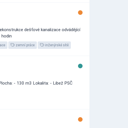
ekonstrukce dešťové kanalizace odvádějící
0 hodin
ace
zemní práce
inženýrské sítě
Plocha: - 130 m3 Lokalita: - Libež PSČ