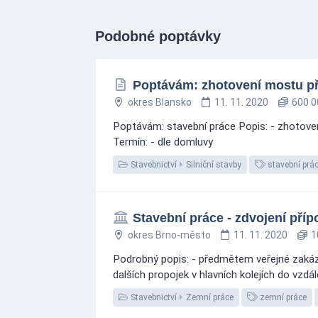
Podobné poptávky
Poptávám: zhotovení mostu př
okres Blansko
11. 11. 2020
600 0
Poptávám: stavební práce Popis: - zhotove
Termín: - dle domluvy
Stavebnictví
Silniční stavby
stavební prá
Stavební práce - zdvojení pří
okres Brno-město
11. 11. 2020
1
Podrobný popis: - předmětem veřejné zakáz
dalších propojek v hlavních kolejích do vzdá
Stavebnictví
Zemní práce
zemní práce