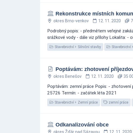
Rekonstrukce místních komun
okres Brno-venkov
12. 11. 2020
7
Podrobný popis: - předmětem veřejné zakáz
srážkové vody - dále viz přílohy Lokalita: -
Stavebnictví
Silniční stavby
Stavebnictví
Poptávám: zhotovení příjezdov
okres Benešov
12. 11. 2020
35 00
Poptávám: zemní práce Popis: - zhotovení p
25726 Termín: - začátek léta 2021
Stavebnictví
Zemní práce
zemní práce
Odkanalizování obce
okres Žďár nad Sázavou
12. 11. 2020