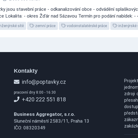
y jsou stavební práce - odkanalizování obce - odvádění splaškových
ace Lokalita: - okres Žďár nad Sázavou Termín pro podání nabídek: - 
Inženýrské sítě
zemní práce
vodoinstalatérské práce
inženýrské 
Kontakty
Projek
info@poptavky.cz
jednom
pracovní dny 8:00 - 16:30
zdroji 
+420 222 551 818
přesah
dostu
předs
Business Aggregator, s.r.o.
zákazn
Sluneční náměstí 2583/11, Praha 13
zakázk
IČO: 08320349