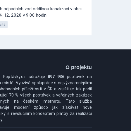
 odpadních vod oddílnou kanalizací v obci
4. 12. 2020 v 9.00 hodin
sítě
O projektu
t Poptávky.cz sdružuje
897 936
poptávek na
 místě. Využívá spolupráce s nejvýznamnějšími
obchodních příležitostí v ČR a zajišťuje tak podíl
ující 70 % všech poptávek a veřejných zakázek
pných na českém internetu. Tato služba
tavuje moderní způsob jak získávat nové
íky s revolučním konceptem platby za realizaci
y.