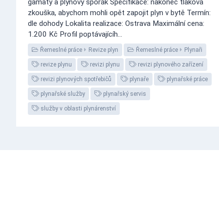
gamaty a plynový sporák Specifikace: nakonec tlaková
zkouška, abychom mohli opět zapojit plyn v bytě Termín:
dle dohody Lokalita realizace: Ostrava Maximální cena:
1.200 Kč Profil poptávajícíh...
Řemeslné práce
Revize plyn
Řemeslné práce
Plynaři
revize plynu
revizi plynu
revizi plynového zařízení
revizi plynových spotřebičů
plynaře
plynařské práce
plynařské služby
plynařský servis
služby v oblasti plynárenství