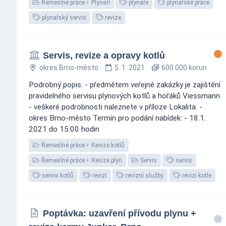
Řemeslné práce
Plynaři
plynaře
plynařské práce
plynařský servis
revize
Servis, revize a opravy kotlů
okres Brno-město
5. 1. 2021
600 000 korun
Podrobný popis: - předmětem veřejné zakázky je zajištění
pravidelného servisu plynových kotlů a hořáků Viessmann
- veškeré podrobnosti naleznete v příloze Lokalita: -
okres Brno-město Termín pro podání nabídek: - 18.1.
2021 do 15:00 hodin
Řemeslné práce
Revize kotlů
Řemeslné práce
Revize plyn
Servis
servis
servis kotlů
revizi
revizní služby
revizi kotle
Poptávka: uzavření přívodu plynu +