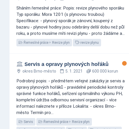
Sháním řemeslné práce: Popis: revize plynového sporáku
Typ sporáku: Mora 1201 (s plynovou troubou)
Specifikace: - plynový sporák je zánovní, koupený z
bazaru - plynové hodiny jsou odebrány delší dobu než půl
roku, a proto musíme míti revizi plynu - proto žádáme a...
Řemeslné práce
Revize plyn
revize plynu
Servis a opravy plynových hořáků
okres Brno-město
5. 1. 2021
600 000 korun
Podrobný popis: - předmětem veřejné zakázky je servis a
opravy plynových hořáků - pravidelné periodické kontroly
správné funkce hořáků, seřízení optimálního výkonu PH,
kompletní údržba odbornou servisní organizací - více
informací naleznete v příloze Lokalita: - okres Brno-
město Termín pro...
Servis
Řemeslné práce
Revize plyn