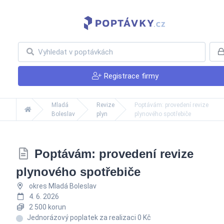
Registrace firmy
Mladá
Revize
Poptávám: provedení revize
Boleslav
plyn
plynového spotřebiče
Poptávám: provedení revize
plynového spotřebiče
okres Mladá Boleslav
4. 6. 2026
2 500 korun
Jednorázový poplatek za realizaci 0 Kč