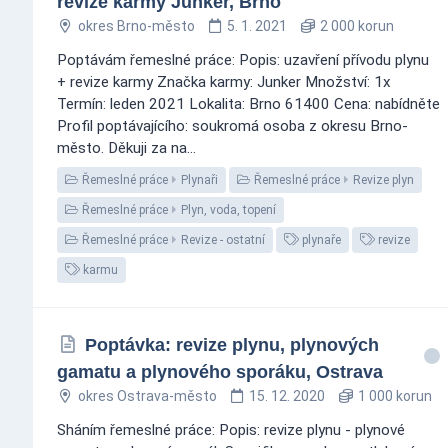
revize karmy Junker, Brno
okres Brno-město
5. 1. 2021
2 000 korun
Poptávám řemeslné práce: Popis: uzavření přívodu plynu
+ revize karmy Značka karmy: Junker Množství: 1x
Termín: leden 2021 Lokalita: Brno 61400 Cena: nabídněte
Profil poptávajícího: soukromá osoba z okresu Brno-
město. Děkuji za na...
Řemeslné práce
Plynaři
Řemeslné práce
Revize plyn
Řemeslné práce
Plyn, voda, topení
Řemeslné práce
Revize - ostatní
plynaře
revize
karmu
Poptávka: revize plynu, plynových
gamatu a plynového sporáku, Ostrava
okres Ostrava-město
15. 12. 2020
1 000 korun
Sháním řemeslné práce: Popis: revize plynu - plynové