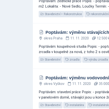
Poptávám: zednické práce Popis: - poptávám
m2 Lokalita: - Nové Sedlo, Loučky Termín: 
Stavebnictví
Rekonstrukce
rekonstrukční
Poptávám: výměnu stávajících 
okres Praha
11. 11. 2020
12 500 
Poptávám: koupelnová studia Popis: - poptáv
zrcadla v koupelně za nová, z toho 2 s osvět
Stavebnictví
zrcadla
výrobu zrcadla
Poptávám: výměnu vodovodní
okres Vyškov
11. 11. 2020
35 000
Poptávám: stavební práce Popis: - poptá
v panelovém domě, stávající jsou u konce ži
Stavebnictví
instalatéra
instalatérsk