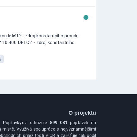
u letiště - zdroj konstantního proudu
.10.400.DELC2 - zdroj konstantního
y
O projektu
t Poptávky.cz sdružuje
899 081
poptávek na
 místě. Využívá spolupráce s nejvýznamnějšími
obchodních příležitostí v ČR a zajišťuje tak podíl