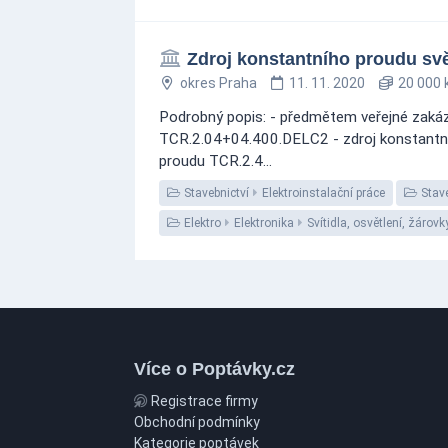
Zdroj konstantního proudu sv
okres Praha
11. 11. 2020
20 000 
Podrobný popis: - předmětem veřejné zakáz
TCR.2.04+04.400.DELC2 - zdroj konstantní
proudu TCR.2.4...
Stavebnictví
Elektroinstalační práce
Stave
Elektro
Elektronika
Svítidla, osvětlení, žárovk
Více o Poptávky.cz
Registrace firmy
Obchodní podmínky
Kategorie poptávek