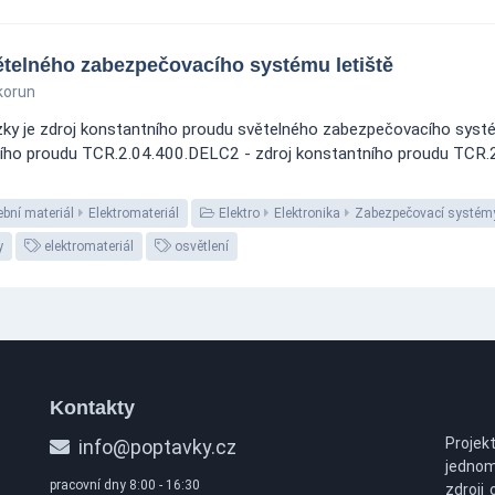
ětelného zabezpečovacího systému letiště
korun
ky je zdroj konstantního proudu světelného zabezpečovacího systém
ho proudu TCR.2.04.400.DELC2 - zdroj konstantního proudu TCR.2
bní materiál
Elektromateriál
Elektro
Elektronika
Zabezpečovací systém
y
elektromateriál
osvětlení
Kontakty
Projek
info@poptavky.cz
jednom
pracovní dny 8:00 - 16:30
zdroji 