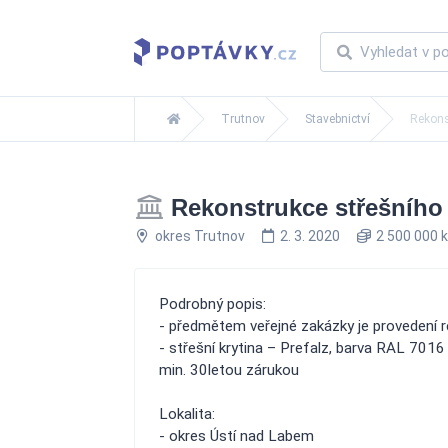
Trutnov
Stavebnictví
Rekons
Rekonstrukce střešního 
okres Trutnov
2. 3. 2020
2 500 000 
Podrobný popis:
- předmětem veřejné zakázky je provedení r
- střešní krytina – Prefalz, barva RAL 7016
min. 30letou zárukou
Lokalita:
- okres Ústí nad Labem