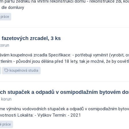
 partu zedníků na vnitřní rekonstrukci domu - rekonstrukce zdí, ko
- dle domluvy
 práce
fazetových zrcadel, 3 ks
korun
ám koupelnová zrcadla Specifikace: - potřebuji vyměnit (vyrobit, os
lením - původní jsou dělána před 18 lety, tak je možné, že by osvětle
koupelnová studia
ch stupaček a odpadů v osmipodlažním bytovém d
 korun
váme výměnu vodovodních stupaček a odpadů v osmipodlažním byto
votnosti Lokalita: - Vyškov Termín: - 2021
é práce