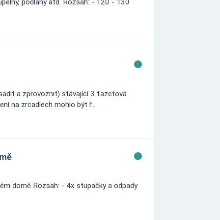
upelny, podlahy atd. Rozsah: - 120 - 130
adit a zprovoznit) stávající 3 fazetová
ní na zrcadlech mohlo být ř...
omě
vém domě Rozsah: - 4x stupačky a odpady