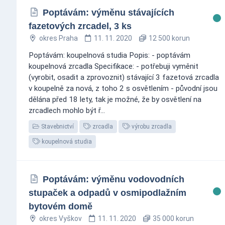
Poptávám: výměnu stávajících
fazetových zrcadel, 3 ks
okres Praha
11. 11. 2020
12 500 korun
Poptávám: koupelnová studia Popis: - poptávám
koupelnová zrcadla Specifikace: - potřebuji vyměnit
(vyrobit, osadit a zprovoznit) stávající 3 fazetová zrcadla
v koupelně za nová, z toho 2 s osvětlením - původní jsou
dělána před 18 lety, tak je možné, že by osvětlení na
zrcadlech mohlo být ř...
Stavebnictví
zrcadla
výrobu zrcadla
koupelnová studia
Poptávám: výměnu vodovodních
stupaček a odpadů v osmipodlažním
bytovém domě
okres Vyškov
11. 11. 2020
35 000 korun