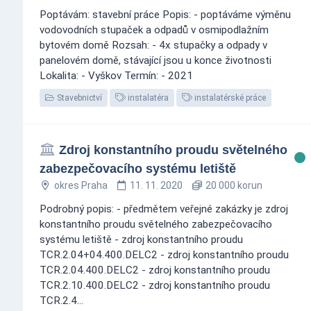
Poptávám: stavební práce Popis: - poptáváme výměnu
vodovodních stupaček a odpadů v osmipodlažním
bytovém domě Rozsah: - 4x stupačky a odpady v
panelovém domě, stávající jsou u konce životnosti
Lokalita: - Vyškov Termín: - 2021
Stavebnictví
instalatéra
instalatérské práce
Zdroj konstantního proudu světelného
zabezpečovacího systému letiště
okres Praha
11. 11. 2020
20 000 korun
Podrobný popis: - předmětem veřejné zakázky je zdroj
konstantního proudu světelného zabezpečovacího
systému letiště - zdroj konstantního proudu
TCR.2.04+04.400.DELC2 - zdroj konstantního proudu
TCR.2.04.400.DELC2 - zdroj konstantního proudu
TCR.2.10.400.DELC2 - zdroj konstantního proudu
TCR.2.4...