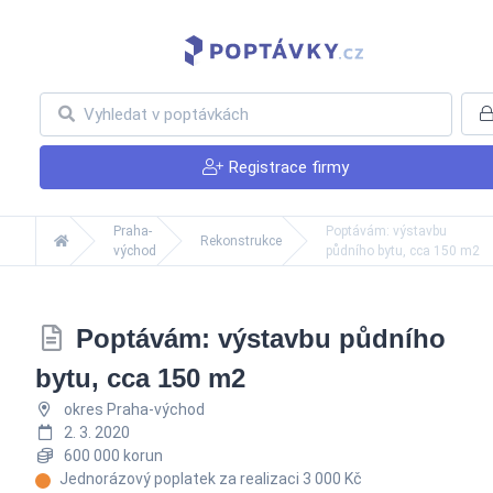
Registrace firmy
Praha-
Poptávám: výstavbu
Rekonstrukce
východ
půdního bytu, cca 150 m2
Poptávám: výstavbu půdního
bytu, cca 150 m2
okres Praha-východ
2. 3. 2020
600 000 korun
Jednorázový poplatek za realizaci 3 000 Kč