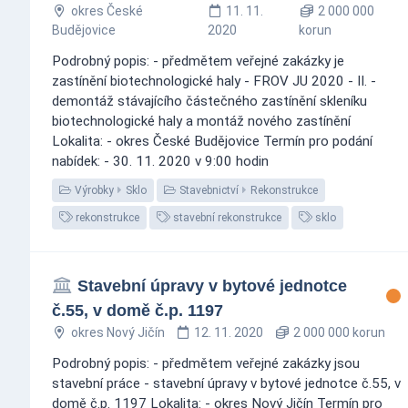
okres České
11. 11.
2 000 000
Budějovice
2020
korun
Podrobný popis: - předmětem veřejné zakázky je
zastínění biotechnologické haly - FROV JU 2020 - II. -
demontáž stávajícího částečného zastínění skleníku
biotechnologické haly a montáž nového zastínění
Lokalita: - okres České Budějovice Termín pro podání
nabídek: - 30. 11. 2020 v 9:00 hodin
Výrobky
Sklo
Stavebnictví
Rekonstrukce
rekonstrukce
stavební rekonstrukce
sklo
Stavební úpravy v bytové jednotce
č.55, v domě č.p. 1197
okres Nový Jičín
12. 11. 2020
2 000 000 korun
Podrobný popis: - předmětem veřejné zakázky jsou
stavební práce - stavební úpravy v bytové jednotce č.55, v
domě č.p. 1197 Lokalita: - okres Nový Jičín Termín pro