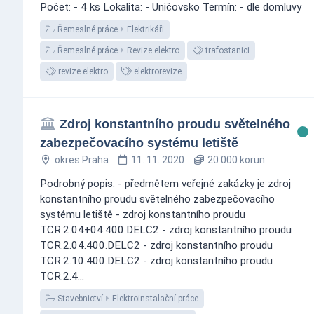
Počet: - 4 ks Lokalita: - Uničovsko Termín: - dle domluvy
Řemeslné práce
Elektrikáři
Řemeslné práce
Revize elektro
trafostanici
revize elektro
elektrorevize
Zdroj konstantního proudu světelného
zabezpečovacího systému letiště
okres Praha
11. 11. 2020
20 000 korun
Podrobný popis: - předmětem veřejné zakázky je zdroj
konstantního proudu světelného zabezpečovacího
systému letiště - zdroj konstantního proudu
TCR.2.04+04.400.DELC2 - zdroj konstantního proudu
TCR.2.04.400.DELC2 - zdroj konstantního proudu
TCR.2.10.400.DELC2 - zdroj konstantního proudu
TCR.2.4...
Stavebnictví
Elektroinstalační práce