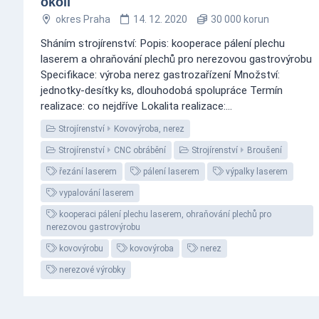
okolí
okres Praha
14. 12. 2020
30 000 korun
Sháním strojírenství: Popis: kooperace pálení plechu
laserem a ohraňování plechů pro nerezovou gastrovýrobu
Specifikace: výroba nerez gastrozařízení Množství:
jednotky-desítky ks, dlouhodobá spolupráce Termín
realizace: co nejdříve Lokalita realizace:...
Strojírenství
Kovovýroba, nerez
Strojírenství
CNC obrábění
Strojírenství
Broušení
řezání laserem
pálení laserem
výpalky laserem
vypalování laserem
kooperaci pálení plechu laserem, ohraňování plechů pro
nerezovou gastrovýrobu
kovovýrobu
kovovýroba
nerez
nerezové výrobky