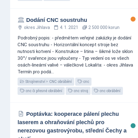
Dodání CNC soustruhu
okres Jihlava
4. 1. 2021
2 500 000 korun
Podrobný popis: - předmětem veřejné zakázky je dodání
CNC soustruhu - Horizontální koncept stroje bez
nutnosti kotvení - Konstrukce – litina – šikmé lože sklon
30°/ svařence jsou vyloučeny - Typ vedení os ve všech
osách-lineární valivé – válečkové Lokalita: - okres Jihlava
Termín pro podá...
Strojírenství
CNC obrábění
cnc
cnc či přesné obrábění
cnc stroj
cnc obrábění
Poptávka: kooperace pálení plechu
laserem a ohraňování plechů pro
nerezovou gastrovýrobu, střední Čechy a