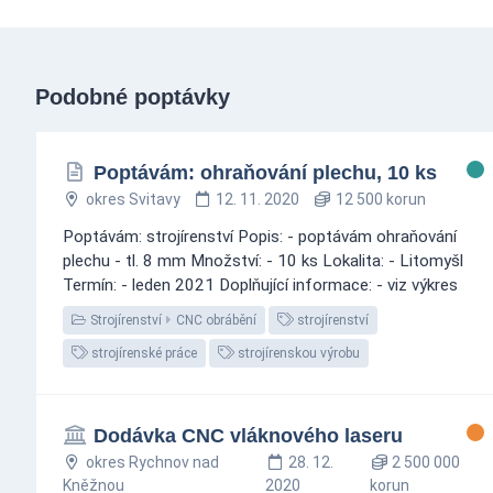
Podobné poptávky
Poptávám: ohraňování plechu, 10 ks
okres Svitavy
12. 11. 2020
12 500 korun
Poptávám: strojírenství Popis: - poptávám ohraňování
plechu - tl. 8 mm Množství: - 10 ks Lokalita: - Litomyšl
Termín: - leden 2021 Doplňující informace: - viz výkres
Strojírenství
CNC obrábění
strojírenství
strojírenské práce
strojírenskou výrobu
Dodávka CNC vláknového laseru
okres Rychnov nad
28. 12.
2 500 000
Kněžnou
2020
korun