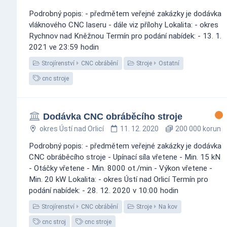
Podrobný popis: - předmětem veřejné zakázky je dodávka
vláknového CNC laseru - dále viz přílohy Lokalita: - okres
Rychnov nad Kněžnou Termín pro podání nabídek: - 13. 1.
2021 ve 23:59 hodin
Strojírenství
CNC obrábění
Stroje
Ostatní
cnc stroje
Dodávka CNC obráběcího stroje
okres Ústí nad Orlicí
11. 12. 2020
200 000 korun
Podrobný popis: - předmětem veřejné zakázky je dodávka
CNC obráběcího stroje - Upínací síla vřetene - Min. 15 kN
- Otáčky vřetene - Min. 8000 ot./min - Výkon vřetene -
Min. 20 kW Lokalita: - okres Ústí nad Orlicí Termín pro
podání nabídek: - 28. 12. 2020 v 10:00 hodin
Strojírenství
CNC obrábění
Stroje
Na kov
cnc stroj
cnc stroje