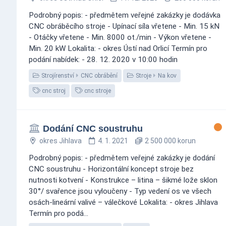
Podrobný popis: - předmětem veřejné zakázky je dodávka
CNC obráběcího stroje - Upínací síla vřetene - Min. 15 kN
- Otáčky vřetene - Min. 8000 ot./min - Výkon vřetene -
Min. 20 kW Lokalita: - okres Ústí nad Orlicí Termín pro
podání nabídek: - 28. 12. 2020 v 10:00 hodin
Strojírenství
CNC obrábění
Stroje
Na kov
cnc stroj
cnc stroje
Dodání CNC soustruhu
okres Jihlava
4. 1. 2021
2 500 000 korun
Podrobný popis: - předmětem veřejné zakázky je dodání
CNC soustruhu - Horizontální koncept stroje bez
nutnosti kotvení - Konstrukce – litina – šikmé lože sklon
30°/ svařence jsou vyloučeny - Typ vedení os ve všech
osách-lineární valivé – válečkové Lokalita: - okres Jihlava
Termín pro podá...