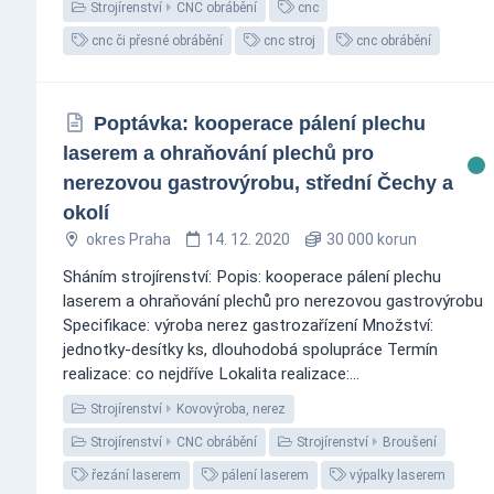
Strojírenství
CNC obrábění
cnc
cnc či přesné obrábění
cnc stroj
cnc obrábění
Poptávka: kooperace pálení plechu
laserem a ohraňování plechů pro
nerezovou gastrovýrobu, střední Čechy a
okolí
okres Praha
14. 12. 2020
30 000 korun
Sháním strojírenství: Popis: kooperace pálení plechu
laserem a ohraňování plechů pro nerezovou gastrovýrobu
Specifikace: výroba nerez gastrozařízení Množství:
jednotky-desítky ks, dlouhodobá spolupráce Termín
realizace: co nejdříve Lokalita realizace:...
Strojírenství
Kovovýroba, nerez
Strojírenství
CNC obrábění
Strojírenství
Broušení
řezání laserem
pálení laserem
výpalky laserem