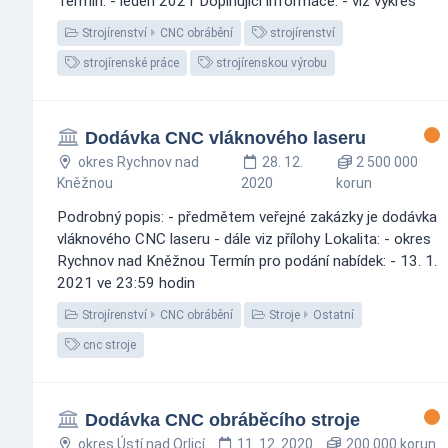
Termín: - leden 2021 Doplňující informace: - viz výkres
Strojírenství
CNC obrábění
strojírenství
strojírenské práce
strojírenskou výrobu
Dodávka CNC vláknového laseru
okres Rychnov nad
28. 12.
2 500 000
Kněžnou
2020
korun
Podrobný popis: - předmětem veřejné zakázky je dodávka
vláknového CNC laseru - dále viz přílohy Lokalita: - okres
Rychnov nad Kněžnou Termín pro podání nabídek: - 13. 1.
2021 ve 23:59 hodin
Strojírenství
CNC obrábění
Stroje
Ostatní
cnc stroje
Dodávka CNC obráběcího stroje
okres Ústí nad Orlicí
11. 12. 2020
200 000 korun