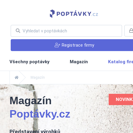
Registrace firmy
Všechny poptávky
Magazín
Katalog fi
Magazín
Magazín
NOVINK
Poptávky.cz
Představení výrobků