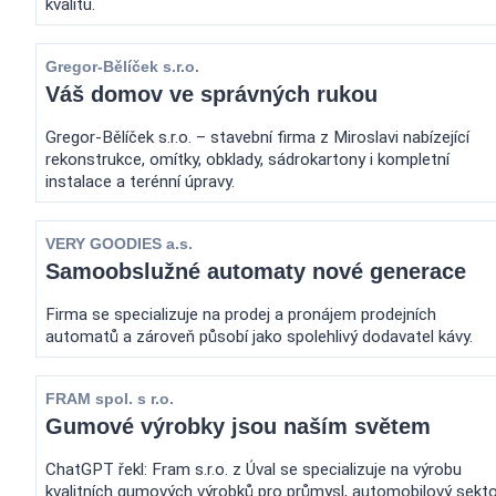
kvalitu.
Gregor-Bělíček s.r.o.
Váš domov ve správných rukou
Gregor-Bělíček s.r.o. – stavební firma z Miroslavi nabízející
rekonstrukce, omítky, obklady, sádrokartony i kompletní
instalace a terénní úpravy.
VERY GOODIES a.s.
Samoobslužné automaty nové generace
Firma se specializuje na prodej a pronájem prodejních
automatů a zároveň působí jako spolehlivý dodavatel kávy.
FRAM spol. s r.o.
Gumové výrobky jsou naším světem
ChatGPT řekl: Fram s.r.o. z Úval se specializuje na výrobu
kvalitních gumových výrobků pro průmysl, automobilový sekt