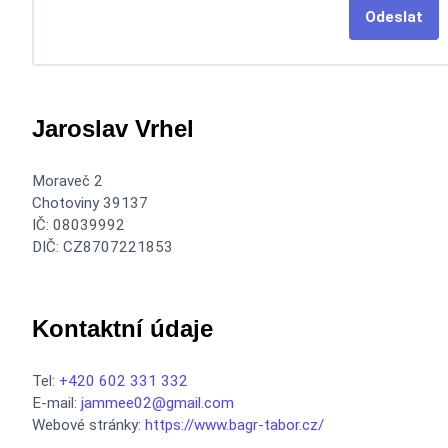
Odeslat
Jaroslav Vrhel
Moraveč 2
Chotoviny 39137
IČ: 08039992
DIČ: CZ8707221853
Kontaktní údaje
Tel:
+420 602 331 332
E-mail:
jammee02@gmail.com
Webové stránky:
https://www.bagr-tabor.cz/