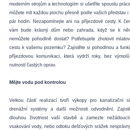
moderním strojům a technologiím si ušetříte spoustu prác
můžete mít každou plochu přesně podle vašich představ i
pár hodin. Nezapomínejte ani na příjezdové cesty. K č
vám bude krásný dům nebo zahrada, když se k ně
nemůžete pohodlně dostat? Potřebujete zhotovit mlato
cestu k vašemu pozemku? Zajistěte si pohodlnou a funk
příjezdovou komunikaci, která vydrží roky, bez výmol
nutností častých oprav.
Mějte vodu pod kontrolou
Velkou částí realizací tvoří výkopy pro kanalizační sí
drenážní systémy a další možnosti odvodnění. Zajist
dlouhou životnost vaší stavbě a zamezte nežádouc
vsakování vody, nebo odtoku dešťových srážek nespráv