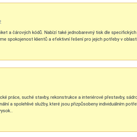
2
iket a čárových kódů. Nabízí také jednobarevný tisk dle specifickýc
me spokojenost klientů a efektivní řešení pro jejich potřeby v oblasti
ické práce, suché stavby, rekonstrukce a interiérové přestavby, sádr
lní a spolehlivé služby, které jsou přizpůsobeny individuálním potře
ysok...