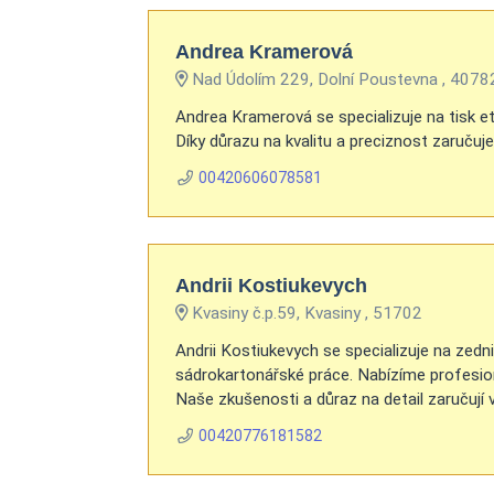
Andrea Kramerová
Nad Údolím 229, Dolní Poustevna , 4078
Andrea Kramerová se specializuje na tisk et
Díky důrazu na kvalitu a preciznost zaručuje
00420606078581
Andrii Kostiukevych
Kvasiny č.p.59, Kvasiny , 51702
Andrii Kostiukevych se specializuje na zedn
sádrokartonářské práce. Nabízíme profesioná
Naše zkušenosti a důraz na detail zaručují v
00420776181582