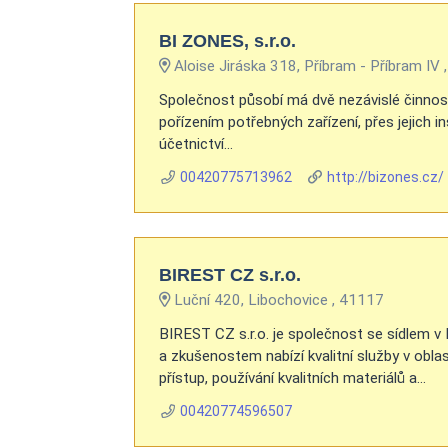
BI ZONES, s.r.o.
Aloise Jiráska 318, Příbram - Příbram IV
Společnost působí má dvě nezávislé činnos
pořízením potřebných zařízení, přes jejich i
účetnictví...
00420775713962
http://bizones.cz/
BIREST CZ s.r.o.
Luční 420, Libochovice , 41117
BIREST CZ s.r.o. je společnost se sídlem v
a zkušenostem nabízí kvalitní služby v obla
přístup, používání kvalitních materiálů a...
00420774596507