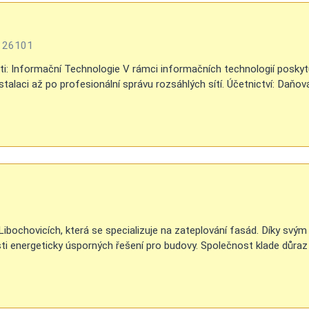
 , 26101
ti: Informační Technologie V rámci informačních technologií poskyt
nstalaci až po profesionální správu rozsáhlých sítí. Účetnictví: Daň
 Libochovicích, která se specializuje na zateplování fasád. Díky s
sti energeticky úsporných řešení pro budovy. Společnost klade důraz