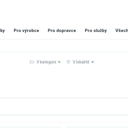
íky
Pro výrobce
Pro dopravce
Pro služby
Všech
V kategorii
V lokalitě