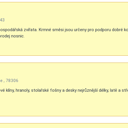
443
hospodářská zvířata. Krmné směsi jsou určeny pro podporu dobré kon
prodej nosnic.
ce , 78306
 klíny, hranoly, stolařské fošny a desky nejrůznější délky, latě a st