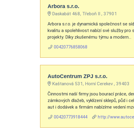
Arbora s.r.o.
Daskabát 468, Třeboň II , 37901
Arbora s.r.o. je dynamická společnost se sí
kvalitu a spolehlivost nabízí své služby pr
projekty. Díky zkušenému týmu a modern...
00420776858068
AutoCentrum ZPJ s.r.o.
Kaštanová 531, Horní Cerekev , 39403
Činnostmi naší firmy jsou bourací práce, de
zámkových dlažeb, vyklízení sklepů, půd i c
aut i dodávek a firmám nabízíme vedení mzd
00420773918444
http://www.autoc