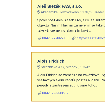
Aleš Slezák FAS, s.r.o.
Akademika Heyrovského 1178/6, Hradec 
Společnost Aleš Slezák FAS, s.r.o. se sídle
objektů. Naším hlavním zaměřením je také pro
také věnujeme instalaci zámkové...
00420777865000
http://fasstavby.c
Alois Fridrich
Strážnická 477, Vracov , 69642
Alois Fridrich se zaměřuje na zakázkovou v
vestavných skříní, regálů, postelí a ložnic.
pergoly a zastřešení aut. Kromě toho...
00420723338592