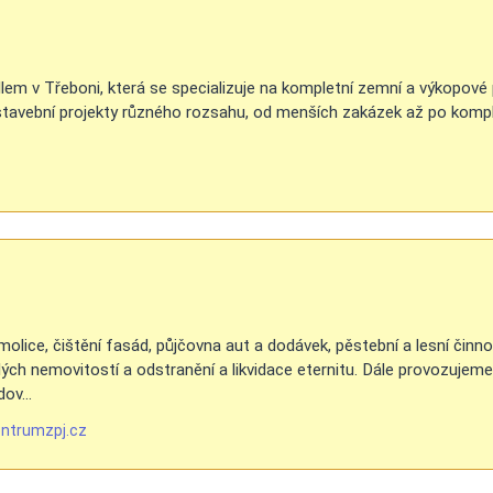
dlem v Třeboni, která se specializuje na kompletní zemní a výkopové
o stavební projekty různého rozsahu, od menších zakázek až po kompl
molice, čištění fasád, půjčovna aut a dodávek, pěstební a lesní činno
elých nemovitostí a odstranění a likvidace eternitu. Dále provozuje
ov...
entrumzpj.cz