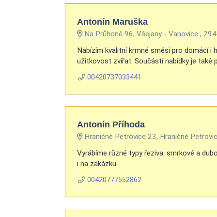
Antonín Maruška
Na Průhoně 96, Všejany - Vanovice , 29
Nabízím kvalitní krmné směsi pro domácí i 
užitkovost zvířat. Součástí nabídky je také 
00420737033441
Antonín Příhoda
Hraničné Petrovice 23, Hraničné Petrovi
Vyrábíme různé typy řeziva: smrkové a dubové
i na zakázku.
00420777552862