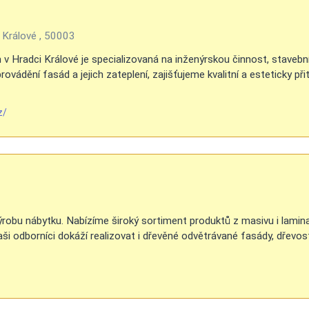
Králové , 50003
m v Hradci Králové je specializovaná na inženýrskou činnost, stavebn
vádění fasád a jejich zateplení, zajišťujeme kvalitní a esteticky přit
z/
ýrobu nábytku. Nabízíme široký sortiment produktů z masivu i lamina
 Naši odborníci dokáží realizovat i dřevěné odvětrávané fasády, dřevo