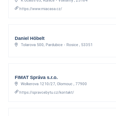
K Učilišti 63, Kunice - Všešímy , 25164
https://www.miacasa.cz/
Daniel Höbelt
Tolarova 500, Pardubice - Rosice , 53351
FIMAT Správa s.r.o.
Wolkerova 1210/27, Olomouc , 77900
https://spravcebytu.cz/kontakt/