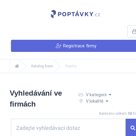
Registrace firmy
Katalog firem
Reality
Vyhledávání ve
V kategorii
V lokalitě
firmách
Nalezeno celkem
58
fi