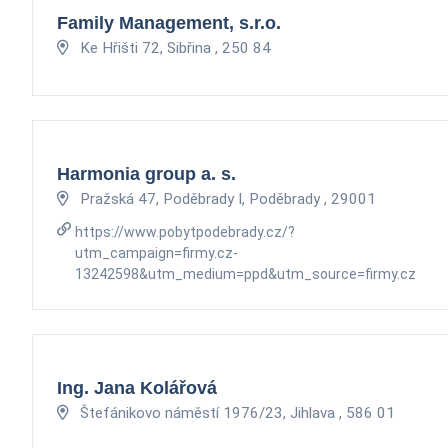
Family Management, s.r.o.
Ke Hřišti 72, Sibřina , 250 84
Harmonia group a. s.
Pražská 47, Poděbrady I, Poděbrady , 29001
https://www.pobytpodebrady.cz/?
utm_campaign=firmy.cz-
13242598&utm_medium=ppd&utm_source=firmy.cz
Ing. Jana Kolářová
Štefánikovo náměstí 1976/23, Jihlava , 586 01