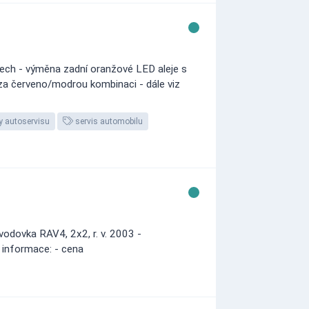
ech - výměna zadní oranžové LED aleje s
za červeno/modrou kombinaci - dále viz
y autoservisu
servis automobilu
odovka RAV4, 2x2, r. v. 2003 -
 informace: - cena