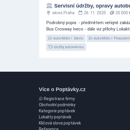
Servisní údržby, opravy autob
okres Praha
26. 11. 2020
20 000 
Podrobný popis: - předmětem veřejné zakázk
Bus Crosway Iveco - dále viz přílohy Lokali
Auto-Moto
Servis
Auto-Moto
Pneuservi
služby autoservisu
Více o Poptávky.cz
Registrace firmy
Obchodní podmínky
Kategorie poptávek
Lokality poptávek
Klíčová slova poptávek
Reference