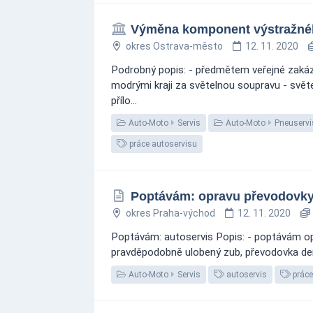
Výměna komponent výstražnéh
okres Ostrava-město
12. 11. 2020
Podrobný popis: - předmětem veřejné zakáz
modrými kraji za světelnou soupravu - svě
přílo...
Auto-Moto
Servis
Auto-Moto
Pneuservi
práce autoservisu
Poptávám: opravu převodovky
okres Praha-východ
12. 11. 2020
Poptávám: autoservis Popis: - poptávám op
pravděpodobně ulobený zub, převodovka dem
Auto-Moto
Servis
autoservis
práce