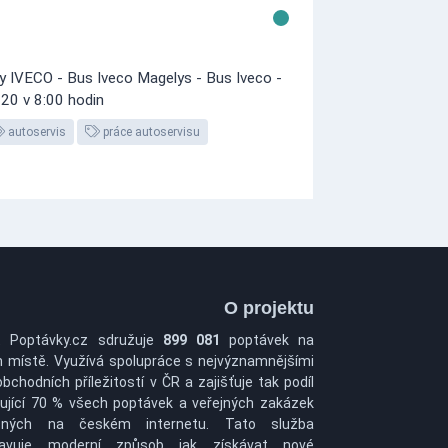
ky IVECO - Bus Iveco Magelys - Bus Iveco -
020 v 8:00 hodin
autoservis
práce autoservisu
O projektu
t Poptávky.cz sdružuje
899 081
poptávek na
 místě. Využívá spolupráce s nejvýznamnějšími
obchodních příležitostí v ČR a zajišťuje tak podíl
ující 70 % všech poptávek a veřejných zakázek
pných na českém internetu. Tato služba
tavuje moderní způsob jak získávat nové