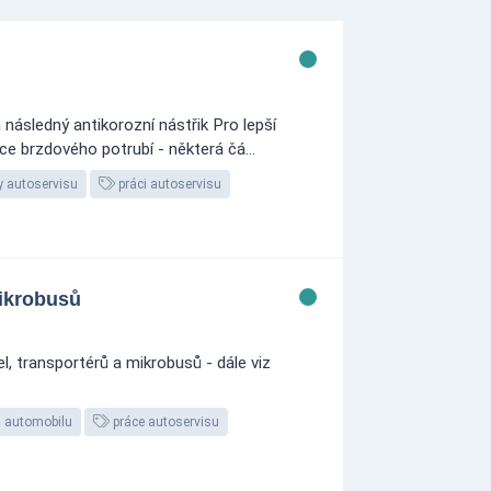
následný antikorozní nástřik Pro lepší
e brzdového potrubí - některá čá...
 autoservisu
práci autoservisu
mikrobusů
, transportérů a mikrobusů - dále viz
s automobilu
práce autoservisu