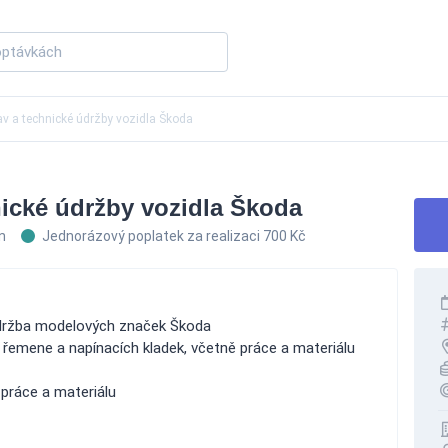
av a technické údržby vozidla Škoda
ické údržby vozidla Škoda
un
Jednorázový poplatek za realizaci 700 Kč
údržba modelových značek Škoda
emene a napínacích kladek, včetně práce a materiálu
 práce a materiálu