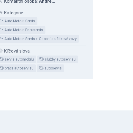
Kontaktní osoba:
Andre...
Kategorie:
Auto-Moto
Servis
Auto-Moto
Pneuservis
Auto-Moto
Servis
Osobní a užitkové vozy
Klíčová slova:
servis automobilu
služby autoservisu
práce autoservisu
autoservis