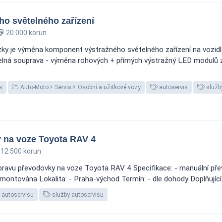
o světelného zařízení
20 000 korun
ky je výměna komponent výstražného světelného zařízení na vozidl
telná souprava - výměna rohových + přímých výstražný LED modulů 
s
Auto-Moto
Servis
Osobní a užitkové vozy
autoservis
služb
 na voze Toyota RAV 4
12 500 korun
ravu převodovky na voze Toyota RAV 4 Specifikace: - manuální přev
ontována Lokalita: - Praha-východ Termín: - dle dohody Doplňující
 autoservisu
služby autoservisu