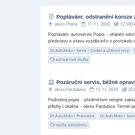
Poptávám: odstranění koroze z
okres Praha
11. 11. 2020
12 500 
Poptávám: autoservis Popis: - sháním odstr
představu o stavu vozidla info z protokolu
Auto-Moto
Servis
Osobní a užitkové vozy
autoservisní služby
Pozáruční servis, běžné oprav
okres Pardubice
12. 11. 2020
20 
Podrobný popis: - předmětem veřejné zakázk
přílohy Lokalita: - okres Pardubice Termín p
Auto-Moto
Pneuservis
Auto-Moto
Servi
služby autoservisu