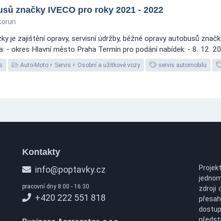
usů značky IVECO pro roky 2021 - 2022
korun
y je zajištění opravy, servisní údržby, běžné opravy autobusů znač
ta: - okres Hlavní město Praha Termín pro podání nabídek: - 8. 12. 2
s
Auto-Moto
Servis
Osobní a užitkové vozy
servis automobilu
Kontakty
Projek
info@poptavky.cz
jednom
pracovní dny 8:00 - 16:30
zdroji 
+420 222 551 818
přesah
dostu
předs