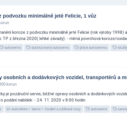
 podvozku minimálně jeté Felicie, 1 vůz
korun
anění koroze z podvozku minimálně jeté Felicie (rok výroby 1998) a 
 o TP z března 2020( lehké závady): - mírná povrchová koroze/oxidac
autoservis
autorizovaný autoservis
práce autoservisu
služby
y osobních a dodávkových vozidel, transportérů a 
000 korun
y je pozáruční servis, běžné opravy osobních a dodávkových vozidel
ro podání nabídek: - 24. 11. 2020 v 8:00 hodin
s
Auto-Moto
Servis
Osobní a užitkové vozy
autoservis
servi