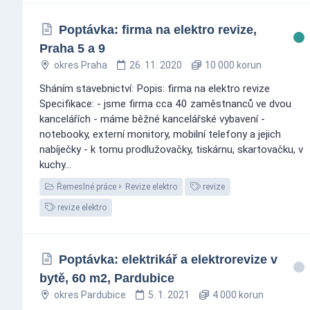
Poptávka: firma na elektro revize,
Praha 5 a 9
okres Praha
26. 11. 2020
10 000 korun
Sháním stavebnictví: Popis: firma na elektro revize
Specifikace: - jsme firma cca 40 zaměstnanců ve dvou
kancelářích - máme běžné kancelářské vybavení -
notebooky, externí monitory, mobilní telefony a jejich
nabíječky - k tomu prodlužovačky, tiskárnu, skartovačku, v
kuchy...
Řemeslné práce
Revize elektro
revize
revize elektro
Poptávka: elektrikář a elektrorevize v
bytě, 60 m2, Pardubice
okres Pardubice
5. 1. 2021
4 000 korun