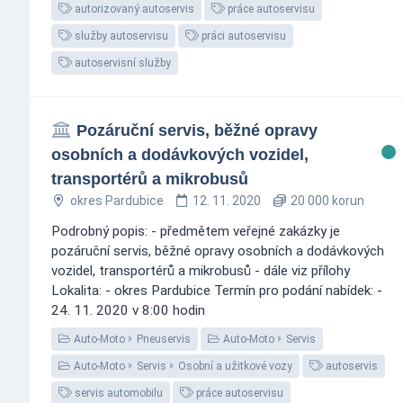
autorizovaný autoservis
práce autoservisu
služby autoservisu
práci autoservisu
autoservisní služby
Pozáruční servis, běžné opravy
osobních a dodávkových vozidel,
transportérů a mikrobusů
okres Pardubice
12. 11. 2020
20 000 korun
Podrobný popis: - předmětem veřejné zakázky je
pozáruční servis, běžné opravy osobních a dodávkových
vozidel, transportérů a mikrobusů - dále viz přílohy
Lokalita: - okres Pardubice Termín pro podání nabídek: -
24. 11. 2020 v 8:00 hodin
Auto-Moto
Pneuservis
Auto-Moto
Servis
Auto-Moto
Servis
Osobní a užitkové vozy
autoservis
servis automobilu
práce autoservisu