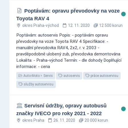
Poptávám: opravu převodovky na voze
Toyota RAV 4
okres Praha-východ
12. 11. 2020
12 500 korun
Poptávám: autoservis Popis: - poptávám opravu
převodovky na voze Toyota RAV 4 Specifikace: -
manuální převodovka RAV4, 2x2, r. v. 2003 -
pravděpodobně ulobený zub, převodovka demontována
Lokalita: - Praha-východ Termín: - dle dohody Doplňující
informace: - cena
Auto-Moto
Servis
autoservis
práce autoservisu
služby autoservisu
Servisní údržby, opravy autobusů
značky IVECO pro roky 2021 - 2022
okres Praha
26. 11. 2020
20 000 korun