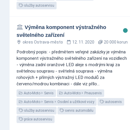
služby autoservisu
Výměna komponent výstražného
světelného zařízení
okres Ostrava-město
12. 11. 2020
20 000 korun
Podrobný popis: - předmětem veřejné zakázky je výměna
komponent výstražného světelného zařízení na vozidlech
- výměna zadní oranžové LED aleje s modrými kraji za
světelnou soupravu - světelná souprava - výměna
rohových + přímých výstražný LED modulů za
červeno/modrou kombinaci - dále viz přílo...
Auto-Moto
Servis
Auto-Moto
Pneuservis
Auto-Moto
Servis
Osobní a užitkové vozy
autoservis
služby autoservisu
servis automobilu
práce autoservisu