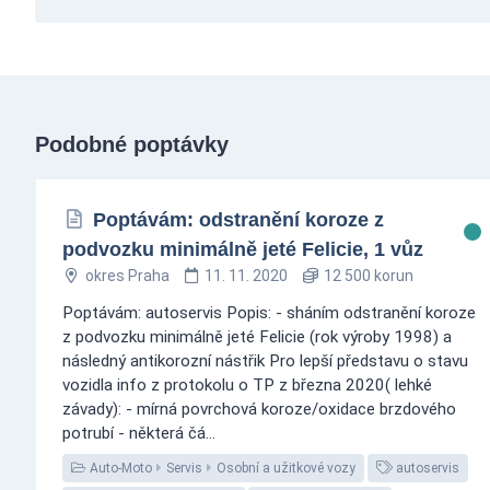
Podobné poptávky
Poptávám: odstranění koroze z
podvozku minimálně jeté Felicie, 1 vůz
okres Praha
11. 11. 2020
12 500 korun
Poptávám: autoservis Popis: - sháním odstranění koroze
z podvozku minimálně jeté Felicie (rok výroby 1998) a
následný antikorozní nástřik Pro lepší představu o stavu
vozidla info z protokolu o TP z března 2020( lehké
závady): - mírná povrchová koroze/oxidace brzdového
potrubí - některá čá...
Auto-Moto
Servis
Osobní a užitkové vozy
autoservis