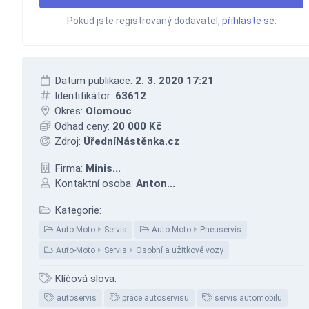
Pokud jste registrovaný dodavatel,
přihlaste se
.
Datum publikace:
2. 3. 2020 17:21
Identifikátor:
63612
Okres:
Olomouc
Odhad ceny:
20 000 Kč
Zdroj:
ÚředníNástěnka.cz
Firma:
Minis...
Kontaktní osoba:
Anton...
Kategorie:
Auto-Moto
Servis
Auto-Moto
Pneuservis
Auto-Moto
Servis
Osobní a užitkové vozy
Klíčová slova:
autoservis
práce autoservisu
servis automobilu