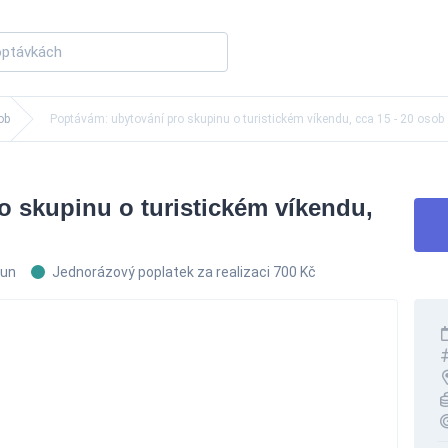
ob
Poptávám: ubytování pro skupinu o turistickém víkendu, cca 15 - 20 osob
 skupinu o turistickém víkendu,
run
Jednorázový poplatek za realizaci 700 Kč