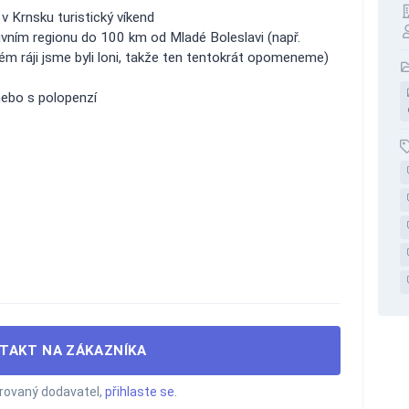
v Krnsku turistický víkend
tivním regionu do 100 km od Mladé Boleslavi (např.
ém ráji jsme byli loni, takže ten tentokrát opomeneme)
nebo s polopenzí
TAKT NA ZÁKAZNÍKA
trovaný dodavatel,
přihlaste se
.