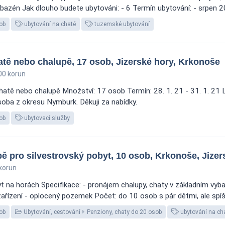
í bazén Jak dlouho budete ubytováni: - 6 Termín ubytování: - srpen 
ob
ubytování na chatě
tuzemské ubytování
atě nebo chalupě, 17 osob, Jizerské hory, Krkonoše
00 korun
hatě nebo chalupě Množství: 17 osob Termín: 28. 1. 21 - 31. 1. 21 L
soba z okresu Nymburk. Děkuji za nabídky.
ob
ubytovací služby
ě pro silvestrovský pobyt, 10 osob, Krkonoše, Jizer
korun
t na horách Specifikace: - pronájem chalupy, chaty v základním vyba
zařízení - oplocený pozemek Počet: do 10 osob s pár dětmi, ale spíš
ob
Ubytování, cestování
Penziony, chaty do 20 osob
ubytování na ch