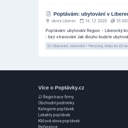
Poptávám: ubytování v Libere
okres Liberec
16. 12. 2020
35 000
Poptávám: ubytování Region: - Liberecký kra
- bez stravování Jak dlouho budete ubytován
Ubytování, cestování
Penziony, chaty do 20 os
Více o Poptávky.cz
Registrace firmy
Obchodní podmínky
Kategorie poptávek
Lokality poptávek
Klíčová slova poptávek
Reference