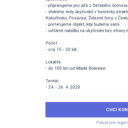
- připravujeme pro děti z Dětského domova 
- sháníme tedy ubytování v turisticky atrak
Kokořínsko, Posázaví, Železné hory; v Česk
- preferujeme objekt, kde budeme sami
- uvítáme nabídku na ubytování bez stravy 
Počet:
- cca 15 - 20 lidí
Lokalita:
- do 100 km od Mladé Boleslavi
Termín:
- 24. - 26. 4. 2020
CHCI KON
Pokud jste regis