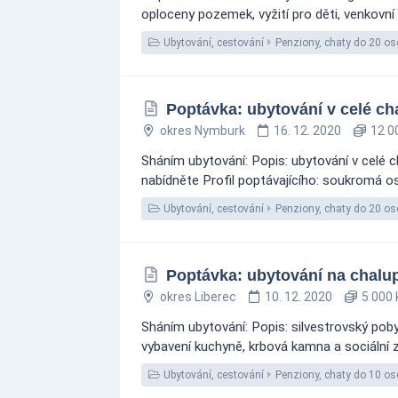
oploceny pozemek, vyžití pro děti, venkovn
Ubytování, cestování
Penziony, chaty do 20 os
Poptávka: ubytování v celé ch
okres Nymburk
16. 12. 2020
12 0
Sháním ubytování: Popis: ubytování v celé c
nabídněte Profil poptávajícího: soukromá o
Ubytování, cestování
Penziony, chaty do 20 os
Poptávka: ubytování na chalup
okres Liberec
10. 12. 2020
5 000 
Sháním ubytování: Popis: silvestrovský poby
vybavení kuchyně, krbová kamna a sociální 
Ubytování, cestování
Penziony, chaty do 10 os