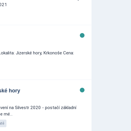
2021
okalita: Jizerské hory, Krkonoše Cena:
ské hory
vení na Silvestr 2020 - postačí základní
e mé...
atě