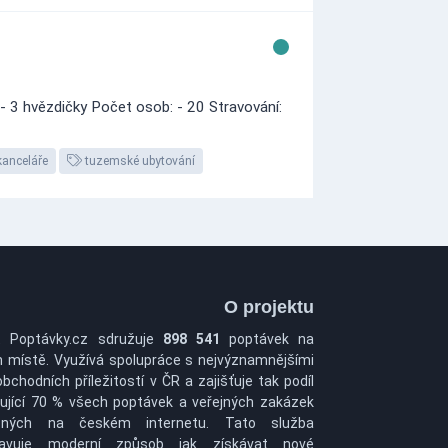
 - 3 hvězdičky Počet osob: - 20 Stravování:
kanceláře
tuzemské ubytování
O projektu
t Poptávky.cz sdružuje
898 541
poptávek na
 místě. Využívá spolupráce s nejvýznamnějšími
obchodních příležitostí v ČR a zajišťuje tak podíl
ující 70 % všech poptávek a veřejných zakázek
pných na českém internetu. Tato služba
tavuje moderní způsob jak získávat nové