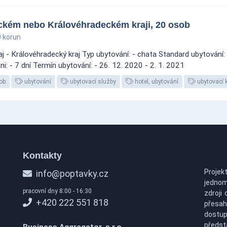
ckém nebo Královéhradeckém kraji, 20 osob
 korun
j - Královéhradecký kraj Typ ubytování: - chata Standard ubytování:
i: - 7 dní Termín ubytování: - 26. 12. 2020 - 2. 1. 2021
ob
ubytování
ubytovací služby
hotel, ubytování
ubytovací 
Kontakty
Projek
info@poptavky.cz
jednom
pracovní dny 8:00 - 16:30
zdroji 
+420 222 551 818
přesah
dostu
předs