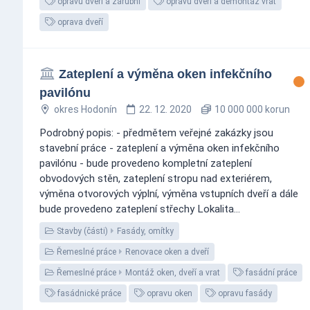
opravu dveří a zárubní
opravu dveří a demontáž vrat
oprava dveří
Zateplení a výměna oken infekčního
pavilónu
okres Hodonín
22. 12. 2020
10 000 000 korun
Podrobný popis: - předmětem veřejné zakázky jsou
stavební práce - zateplení a výměna oken infekčního
pavilónu - bude provedeno kompletní zateplení
obvodových stěn, zateplení stropu nad exteriérem,
výměna otvorových výplní, výměna vstupních dveří a dále
bude provedeno zateplení střechy Lokalita...
Stavby (části)
Fasády, omítky
Řemeslné práce
Renovace oken a dveří
Řemeslné práce
Montáž oken, dveří a vrat
fasádní práce
fasádnické práce
opravu oken
opravu fasády