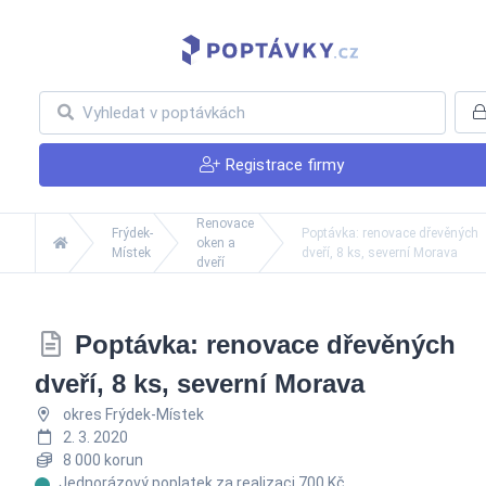
Registrace firmy
Renovace
Frýdek-
Poptávka: renovace dřevěných
oken a
Místek
dveří, 8 ks, severní Morava
dveří
Poptávka: renovace dřevěných
dveří, 8 ks, severní Morava
okres Frýdek-Místek
2. 3. 2020
8 000 korun
Jednorázový poplatek za realizaci 700 Kč