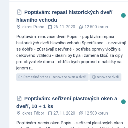
Poptávám: repasi historických dveří
hlavního vchodu
okres Praha
26. 11. 2020
12 500 korun
Poptávám: renovace dveří Popis: - poptávám repasi
historických dveří hlavního vchodu Specifikace: - nezavírají
se dobře - zůstávají otevřené - potřeba opravy vložky a
celkového vzhledu - ideální by byla i záměna klíčů za čipy
pro obyvatele domu - chtěla bych poprosit o nabídky na
jenom r...
Řemeslné práce
Renovace oken a dveří
renovace dveří
Poptávám: seřízení plastových oken a
dveří, 10 + 1 ks
okres Tábor
27. 11. 2020
12 500 korun
Poptávám: servis oken Popis: - seřízení plastových oken