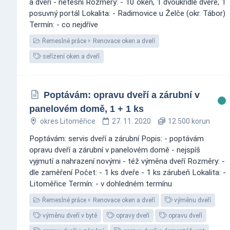
a dveří - netěsní Rozměry: - 10 oken, 1 dvoukřídlé dveře, 1
posuvný portál Lokalita: - Radimovice u Želče (okr. Tábor)
Termín: - co nejdříve
Řemeslné práce
Renovace oken a dveří
seřízení oken a dveří
Poptávám: opravu dveří a zárubní v
panelovém domě, 1 + 1 ks
okres Litoměřice
27. 11. 2020
12 500 korun
Poptávám: servis dveří a zárubní Popis: - poptávám
opravu dveří a zárubní v panelovém domě - nejspíš
vyjmutí a nahrazení novými - též výměna dveří Rozměry: -
dle zaměření Počet: - 1 ks dveře - 1 ks zárubeň Lokalita: -
Litoměřice Termín: - v dohledném termínu
Řemeslné práce
Renovace oken a dveří
výměnu dveří
výměnu dveří v bytě
opravy dveří
opravu dveří