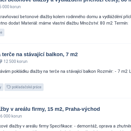
 000 korun
travňovací betonové dlažby kolem rodinného domu a vydláždění pří
utno dodat Materiál: máme vlastní dlažbu Množství: 80 m2 Termín:
ce
terče na stávající balkon, 7 m2
12 500 korun
vám pokládku dlažby na terče na stávající balkon Rozměr: - 7 m2 Lo
y
pokladačské práce
by v areálu firmy, 15 m2, Praha-východ
6 000 korun
vé dlažby v areálu firmy Specifikace: - demontáž, oprava a zhutně