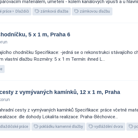
spárovacím materiálem, umetení - kolem kanálových vpustí a u hlavní
 práce
Dlaždiči
zámková dlažba
zámkovou dlažbu
chodníčku, 5 x 1 m, Praha 6
orun
ícího chodníčku Specifikace: -jedná se o rekonstrukci stávajícího c
m vlastní dlažbu Rozměry: 5 x 1 m Termín: ihned L...
ce
 cesty z vymývaných kamínků, 12 x 1 m, Praha
korun
ahradní cesty z vymývaných kamínků Specifikace: práce včetně mate
ealizace: dle dohody Lokalita realizace: Praha-Běchovice...
dlaždičské práce
pokládku kamenné dlažby
vydláždění dvora
po