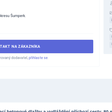
kresu Šumperk.
TAKT NA ZÁKAZNÍKA
trovaný dodavatel,
přihlaste se
.
cí betonové dlažby a vydláždění příchozí cesty, 80 