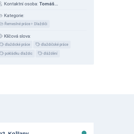
Kontaktní osoba:
Tomáš...
Kategorie:
Řemeslné práce
Dlaždiči
Klíčová slova:
dlaždické práce
dlaždičské práce
pokládku dlaždic
dláždění
m2, Kožlany