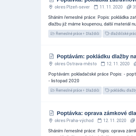
okres Plzeň-sever
11. 11. 2020
35
Sháním řemeslné práce: Popis: pokládka za
dlažbu již máme koupenou, další materiál n
Řemeslné práce
Dlaždiči
dlaždičské prá
Poptávám: pokládku dlažby na 
okres Ostrava-město
12. 11. 2020
Poptávám: pokladačské práce Popis: - poptá
- listopad 2020
Řemeslné práce
Dlaždiči
pokládku dlažb
Poptávka: oprava zámkové dlaž
okres Praha-východ
12. 11. 2020
Sháním řemeslné práce: Popis: oprava zámko