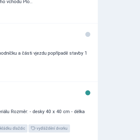
ho vchodu Plo...
hodníčku a části vjezdu popřípadě stavby 1
riálu Rozměr: - desky 40 x 40 cm - délka
kládku dlaždic
vydláždění dvorku