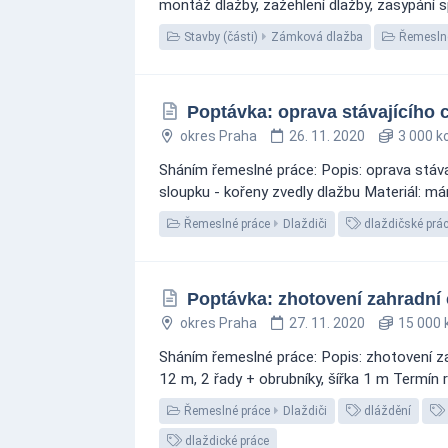
montáž dlažby, zažehlení dlažby, zasypání 
Stavby (části)
Zámková dlažba
Řemeslné
Poptávka: oprava stávajícího 
okres Praha
26. 11. 2020
3 000 k
Sháním řemeslné práce: Popis: oprava stávaj
sloupku - kořeny zvedly dlažbu Materiál: má
Řemeslné práce
Dlaždiči
dlaždičské prá
Poptávka: zhotovení zahradní
okres Praha
27. 11. 2020
15 000 
Sháním řemeslné práce: Popis: zhotovení z
12 m, 2 řady + obrubníky, šířka 1 m Termín r
Řemeslné práce
Dlaždiči
dláždění
dlaždické práce