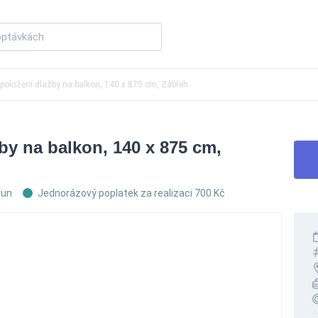
 položení dlažby na balkon, 140 x 875 cm, Zábřeh
by na balkon, 140 x 875 cm,
run
Jednorázový poplatek za realizaci 700 Kč