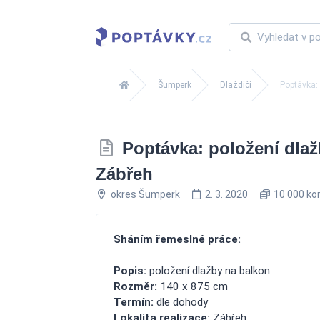
Šumperk
Dlaždiči
Poptávka:
Poptávka: položení dlaž
Zábřeh
okres Šumperk
2. 3. 2020
10 000 ko
Sháním řemeslné práce:
Popis:
položení dlažby na balkon
Rozměr:
140 x 875 cm
Termín:
dle dohody
Lokalita realizace:
Zábřeh