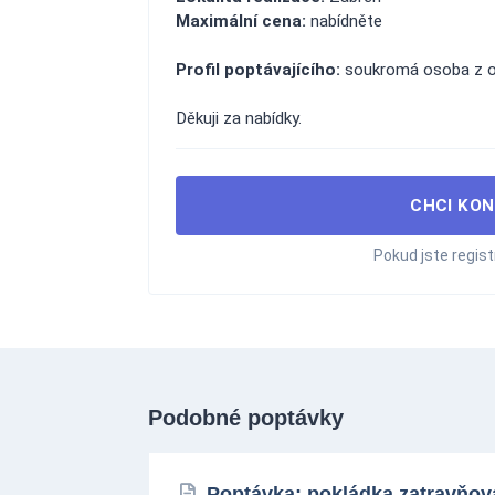
Maximální cena:
nabídněte
Profil poptávajícího:
soukromá osoba z o
Děkuji za nabídky.
CHCI KON
Pokud jste regis
Podobné poptávky
Poptávka: pokládka zatravňova