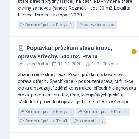
staré střešní krytiny (šindel) na části RD - výměna staré
krytiny za novou (šindel) Rozměr: - cca 30 m2 Lokalita: -
Bílovec Termín: - listopad 2020
Řemeslné práce
Pokrývači
pokrývačské práce
Poptávka: průzkum stavu krovu,
oprava střechy, 500 m2, Praha
okres Praha
11. 11. 2020
100 000 korun
Sháním řemeslné práce: Popis: průzkum stavu krovu,
oprava střechy Specifikace: - posouzení stávající funkce
krovu a navazující zděné konstrukce, případně diagnostika
dřeva, posouzení omítek, říms, klempířských prvků a
následující provedení oprav - jedná se o bytový šestipo...
Řemeslné práce
Pokrývači
Řemeslné práce
Klempíři
Řemeslné práce
Tesaři
oprava střechy