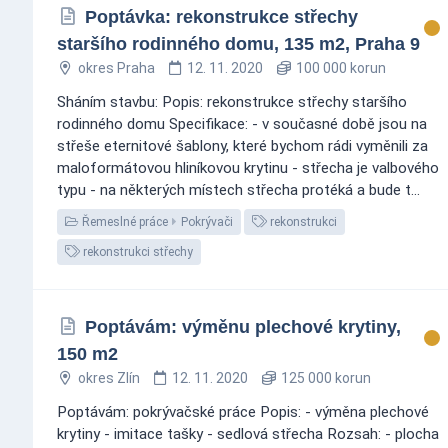
Poptávka: rekonstrukce střechy
staršího rodinného domu, 135 m2, Praha 9
okres Praha
12. 11. 2020
100 000 korun
Sháním stavbu: Popis: rekonstrukce střechy staršího
rodinného domu Specifikace: - v současné době jsou na
střeše eternitové šablony, které bychom rádi vyměnili za
maloformátovou hliníkovou krytinu - střecha je valbového
typu - na některých místech střecha protéká a bude t...
Řemeslné práce
Pokrývači
rekonstrukci
rekonstrukci střechy
Poptávám: výměnu plechové krytiny,
150 m2
okres Zlín
12. 11. 2020
125 000 korun
Poptávám: pokrývačské práce Popis: - výměna plechové
krytiny - imitace tašky - sedlová střecha Rozsah: - plocha