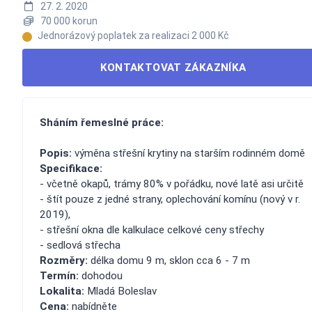
27. 2. 2020
70 000 korun
Jednorázový poplatek za realizaci 2 000 Kč
KONTAKTOVAT ZÁKAZNÍKA
Sháním řemeslné práce:
Popis:
výměna střešní krytiny na starším rodinném domě
Specifikace:
- včetně okapů, trámy 80% v pořádku, nové latě asi určitě
- štít pouze z jedné strany, oplechování komínu (nový v r.
2019),
- střešní okna dle kalkulace celkové ceny střechy
- sedlová střecha
Rozměry:
délka domu 9 m, sklon cca 6 - 7 m
Termín:
dohodou
Lokalita:
Mladá Boleslav
Cena:
nabídněte