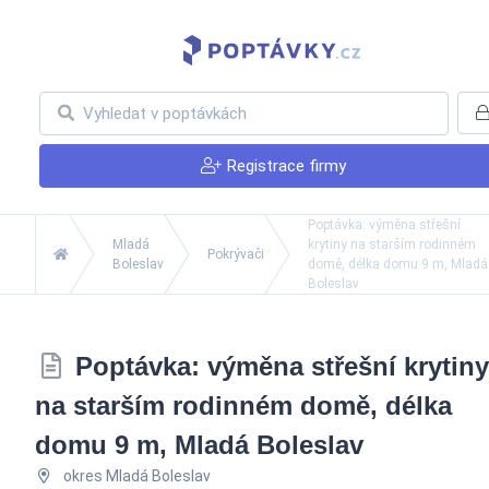
Registrace firmy
Poptávka: výměna střešní
Mladá
krytiny na starším rodinném
Pokrývači
Boleslav
domě, délka domu 9 m, Mladá
Boleslav
Poptávka: výměna střešní krytiny
na starším rodinném domě, délka
domu 9 m, Mladá Boleslav
okres Mladá Boleslav