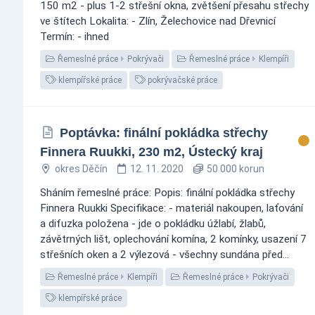
150 m2 - plus 1-2 střešní okna, zvětšení přesahu střechy
ve štítech Lokalita: - Zlín, Želechovice nad Dřevnicí
Termín: - ihned
Řemeslné práce
Pokrývači
Řemeslné práce
Klempíři
klempířské práce
pokrývačské práce
Poptávka: finální pokládka střechy
Finnera Ruukki, 230 m2, Ústecký kraj
okres Děčín
12. 11. 2020
50 000 korun
Sháním řemeslné práce: Popis: finální pokládka střechy
Finnera Ruukki Specifikace: - materiál nakoupen, laťování
a difuzka položena - jde o pokládku úžlabí, žlabů,
závětrných lišt, oplechování komína, 2 komínky, usazení 7
střešních oken a 2 výlezová - všechny sundána před...
Řemeslné práce
Klempíři
Řemeslné práce
Pokrývači
klempířské práce