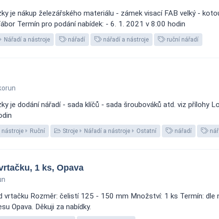
zky je nákup železářského materiálu - zámek visací FAB velký - k
 Tábor Termín pro podání nabídek: - 6. 1. 2021 v 8:00 hodin
Nářadí a nástroje
nářadí
nářadí a nástroje
ruční nářadí
korun
 je dodání nářadí - sada klíčů - sada šroubováků atd. viz přílohy L
odin
 nástroje
Ruční
Stroje
Nářadí a nástroje
Ostatní
nářadí
nář
vrtačku, 1 ks, Opava
un
d vrtačku Rozměr: čelistí 125 - 150 mm Množství: 1 ks Termín: dle 
su Opava. Děkuji za nabídky.