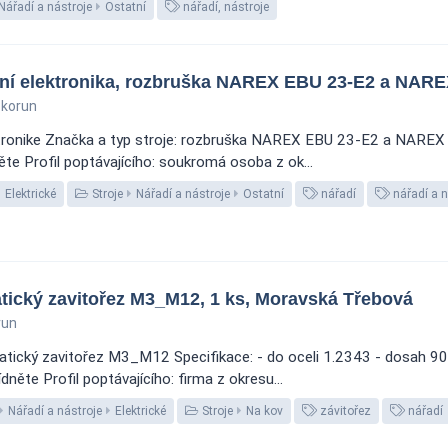
Nářadí a nástroje
Ostatní
nářadí, nástroje
kční elektronika, rozbruška NAREX EBU 23-E2 a NARE
 korun
elektronike Značka a typ stroje: rozbruška NAREX EBU 23-E2 a NAREX
te Profil poptávajícího: soukromá osoba z ok...
Elektrické
Stroje
Nářadí a nástroje
Ostatní
nářadí
nářadí a n
tický zavitořez M3_M12, 1 ks, Moravská Třebová
run
matický zavitořez M3_M12 Specifikace: - do oceli 1.2343 - dosah 
něte Profil poptávajícího: firma z okresu...
Nářadí a nástroje
Elektrické
Stroje
Na kov
závitořez
nářadí