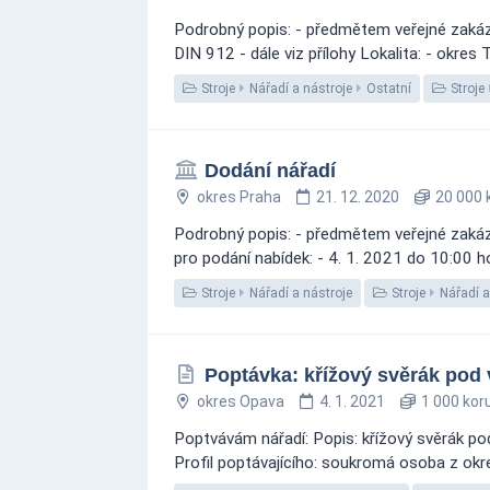
Podrobný popis: - předmětem veřejné zaká
DIN 912 - dále viz přílohy Lokalita: - okres
Stroje
Nářadí a nástroje
Ostatní
Stroje
Dodání nářadí
okres Praha
21. 12. 2020
20 000 
Podrobný popis: - předmětem veřejné zakázky
pro podání nabídek: - 4. 1. 2021 do 10:00 h
Stroje
Nářadí a nástroje
Stroje
Nářadí a
Poptávka: křížový svěrák pod 
okres Opava
4. 1. 2021
1 000 kor
Poptvávám nářadí: Popis: křížový svěrák po
Profil poptávajícího: soukromá osoba z okre