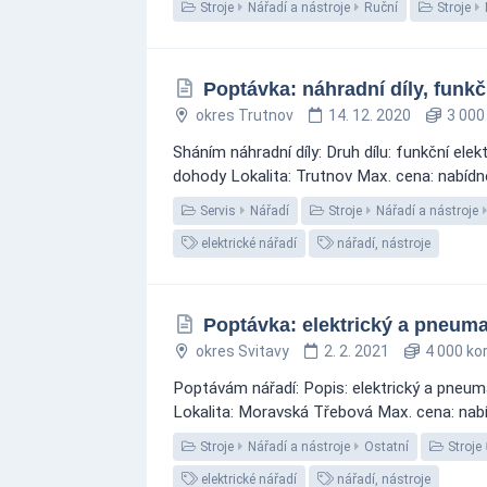
Stroje
Nářadí a nástroje
Ruční
Stroje
Poptávka: náhradní díly, fun
okres Trutnov
14. 12. 2020
3 000
Sháním náhradní díly: Druh dílu: funkční 
dohody Lokalita: Trutnov Max. cena: nabídně
Servis
Nářadí
Stroje
Nářadí a nástroje
elektrické nářadí
nářadí, nástroje
Poptávka: elektrický a pneuma
okres Svitavy
2. 2. 2021
4 000 ko
Poptávám nářadí: Popis: elektrický a pneu
Lokalita: Moravská Třebová Max. cena: nabíd
Stroje
Nářadí a nástroje
Ostatní
Stroje
elektrické nářadí
nářadí, nástroje