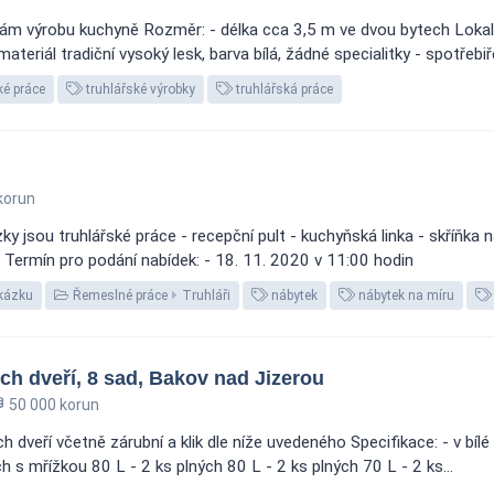
ám výrobu kuchyně Rozměr: - délka cca 3,5 m ve dvou bytech Lokali
ateriál tradiční vysoký lesk, barva bílá, žádné specialitky - spotřebiře
ké práce
truhlářské výrobky
truhlářská práce
korun
jsou truhlářské práce - recepční pult - kuchyňská linka - skříňka na
a Termín pro podání nabídek: - 18. 11. 2020 v 11:00 hodin
kázku
Řemeslné práce
Truhláři
nábytek
nábytek na míru
ch dveří, 8 sad, Bakov nad Jizerou
50 000 korun
h dveří včetně zárubní a klik dle níže uvedeného Specifikace: - v bíl
 s mřížkou 80 L - 2 ks plných 80 L - 2 ks plných 70 L - 2 ks...