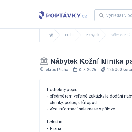
Praha
Nábytek
Nábytek Kožní
Nábytek Kožní klinika p
okres Praha
8. 7. 2026
125 000 kor
Podrobný popis:
- předmětem veřejné zakázky je dodání náb
- skříňky, police, stůl apod.
- více informací naleznete v příloze
Lokalita:
- Praha