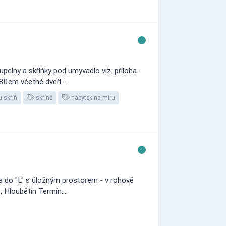
pelny a skříňky pod umyvadlo viz. příloha -
 80cm včetně dveří...
 skříň
skříně
nábytek na míru
a do "L" s úložným prostorem - v rohově
 Hloubětín Termín:...