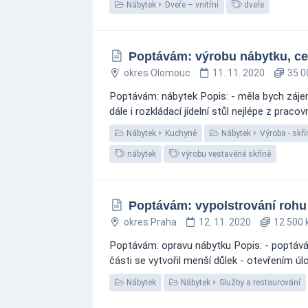
Nábytek
Dveře – vnitřní
dveře
Poptávám: výrobu nábytku, ce
okres Olomouc
11. 11. 2020
35 0
Poptávám: nábytek Popis: - měla bych zájem 
dále i rozkládací jídelní stůl nejlépe z prac
Nábytek
Kuchyně
Nábytek
Výroba - skří
nábytek
výrobu vestavěné skříně
Poptávám: vypolstrování rohu
okres Praha
12. 11. 2020
12 500 
Poptávám: opravu nábytku Popis: - poptává
části se vytvořil menší důlek - otevřením úl
Nábytek
Nábytek
Služby a restaurování