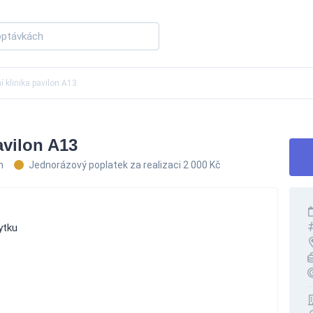
 klinika pavilon A13
avilon A13
un
Jednorázový poplatek za realizaci 2 000 Kč
ytku