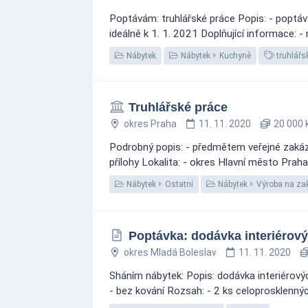
Poptávám: truhlářské práce Popis: - poptáv
ideálně k 1. 1. 2021 Doplňující informace: - m
Nábytek
Nábytek
Kuchyně
truhlářs
Truhlářské práce
okres Praha
11. 11. 2020
20 000 
Podrobný popis: - předmětem veřejné zakázky 
přílohy Lokalita: - okres Hlavní město Prah
Nábytek
Ostatní
Nábytek
Výroba na za
Poptávka: dodávka interiérový
okres Mladá Boleslav
11. 11. 2020
Sháním nábytek: Popis: dodávka interiérovýc
- bez kování Rozsah: - 2 ks celoprosklenných