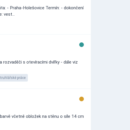
ta: - Praha-Holešovice Termín: - dokončení
: vest...
 rozvaděči s otevíracími dvířky - dále viz
truhlářské práce
é barvě včetně obložek na stěnu o síle 14 cm