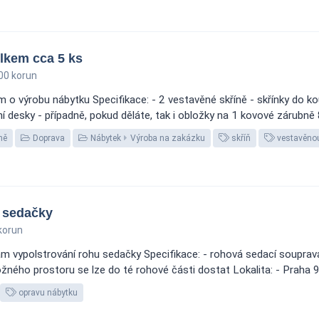
lkem cca 5 ks
00 korun
o výrobu nábytku Specifikace: - 2 vestavěné skříně - skřínky do kou
ovní desky - případně, pokud děláte, tak i obložky na 1 kovové zárubně
ně
Doprava
Nábytek
Výroba na zakázku
skříň
vestavěnou
 sedačky
korun
m vypolstrování rohu sedačky Specifikace: - rohová sedací souprav
ožného prostoru se lze do té rohové části dostat Lokalita: - Praha 9,
opravu nábytku