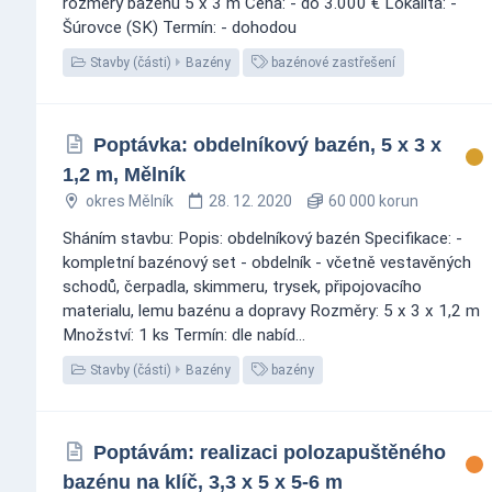
rozměry bazénu 5 x 3 m Cena: - do 3.000 € Lokalita: -
Šúrovce (SK) Termín: - dohodou
Stavby (části)
Bazény
bazénové zastřešení
Poptávka: obdelníkový bazén, 5 x 3 x
1,2 m, Mělník
okres Mělník
28. 12. 2020
60 000 korun
Sháním stavbu: Popis: obdelníkový bazén Specifikace: -
kompletní bazénový set - obdelník - včetně vestavěných
schodů, čerpadla, skimmeru, trysek, připojovacího
materialu, lemu bazénu a dopravy Rozměry: 5 x 3 x 1,2 m
Množství: 1 ks Termín: dle nabíd...
Stavby (části)
Bazény
bazény
Poptávám: realizaci polozapuštěného
bazénu na klíč, 3,3 x 5 x 5-6 m