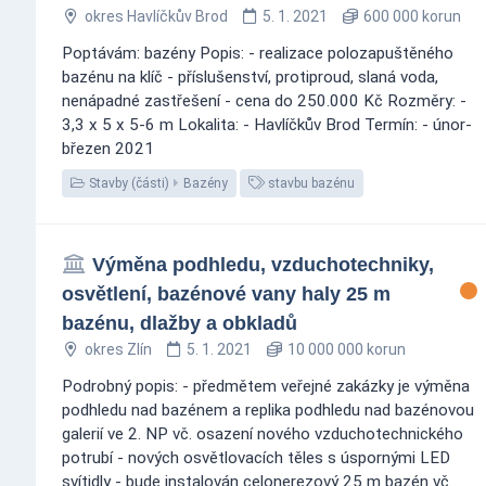
okres Havlíčkův Brod
5. 1. 2021
600 000 korun
Poptávám: bazény Popis: - realizace polozapuštěného
bazénu na klíč - příslušenství, protiproud, slaná voda,
nenápadné zastřešení - cena do 250.000 Kč Rozměry: -
3,3 x 5 x 5-6 m Lokalita: - Havlíčkův Brod Termín: - únor-
březen 2021
Stavby (části)
Bazény
stavbu bazénu
Výměna podhledu, vzduchotechniky,
osvětlení, bazénové vany haly 25 m
bazénu, dlažby a obkladů
okres Zlín
5. 1. 2021
10 000 000 korun
Podrobný popis: - předmětem veřejné zakázky je výměna
podhledu nad bazénem a replika podhledu nad bazénovou
galerií ve 2. NP vč. osazení nového vzduchotechnického
potrubí - nových osvětlovacích těles s úspornými LED
svítidly - bude instalován celonerezový 25 m bazén vč.