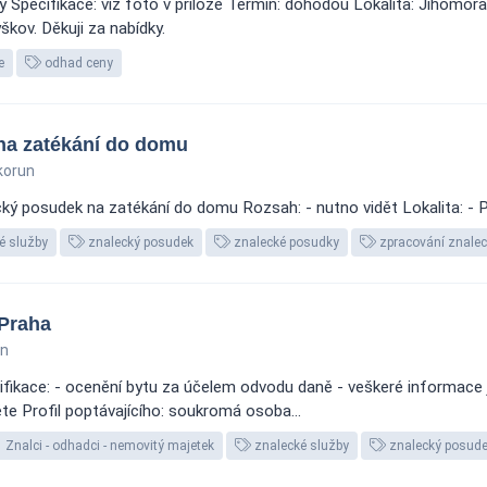
 Specifikace: viz foto v příloze Termín: dohodou Lokalita: Jihomora
kov. Děkuji za nabídky.
e
odhad ceny
na zatékání do domu
korun
ý posudek na zatékání do domu Rozsah: - nutno vidět Lokalita: - P
é služby
znalecký posudek
znalecké posudky
zpracování znale
 Praha
un
fikace: - ocenění bytu za účelem odvodu daně - veškeré informace j
te Profil poptávajícího: soukromá osoba...
Znalci - odhadci - nemovitý majetek
znalecké služby
znalecký posud