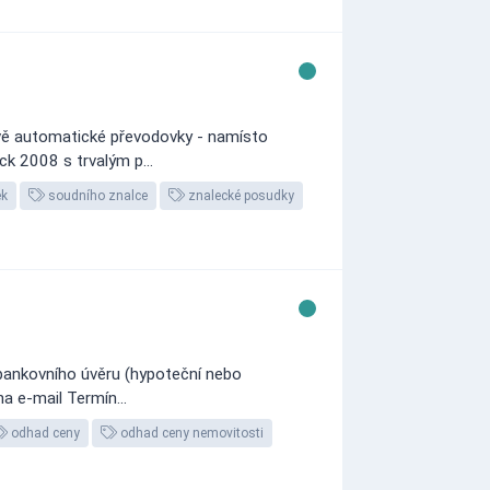
avě automatické převodovky - namísto
k 2008 s trvalým p...
ek
soudního znalce
znalecké posudky
bankovního úvěru (hypoteční nebo
a e-mail Termín...
odhad ceny
odhad ceny nemovitosti