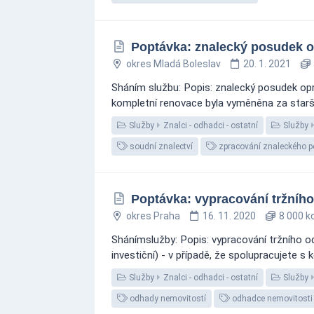
Poptávka: znalecký posudek op
okres Mladá Boleslav
20. 1. 2021
Sháním službu: Popis: znalecký posudek opr
kompletní renovace byla vyměněna za starší
Služby
Znalci - odhadci - ostatní
Služby
soudní znalectví
zpracování znaleckého 
Poptávka: vypracování tržníh
okres Praha
16. 11. 2020
8 000 k
Shánímslužby: Popis: vypracování tržního 
investiční) - v případě, že spolupracujete s
Služby
Znalci - odhadci - ostatní
Služby
odhady nemovitostí
odhadce nemovitosti