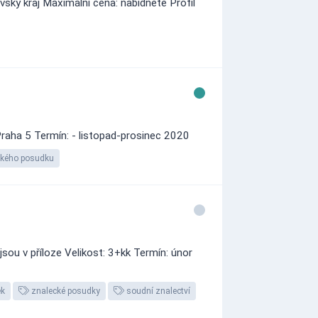
vský kraj Maximální cena: nabídněte Profil
raha 5 Termín: - listopad-prosinec 2020
ckého posudku
sou v příloze Velikost: 3+kk Termín: únor
ek
znalecké posudky
soudní znalectví