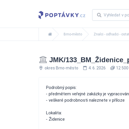
Brno-město
Znalci - odhadci - osta
JMK/133_BM_Židenice_
okres Brno-město
4. 6. 2026
12 500
Podrobný popis:
- předmětem veřejné zakázky je vypracová
- veškeré podrobnosti naleznete v příloze
Lokalita:
- Židenice