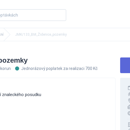
tní
JMK/133_BM_Židenice_pozemky
pozemky
 korun
Jednorázový poplatek za realizaci 700 Kč
ní znaleckého posudku