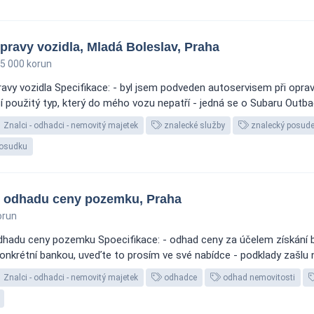
ravy vozidla, Mladá Boleslav, Praha
5 000 korun
avy vozidla Specifikace: - byl jsem podveden autoservisem při opr
 použitý typ, který do mého vozu nepatří - jedná se o Subaru Outbac
Znalci - odhadci - nemovitý majetek
znalecké služby
znalecký posud
posudku
o odhadu ceny pozemku, Praha
orun
odhadu ceny pozemku Spoecifikace: - odhad ceny za účelem získání 
 konkrétní bankou, uveďte to prosím ve své nabídce - podklady zašlu n
Znalci - odhadci - nemovitý majetek
odhadce
odhad nemovitosti