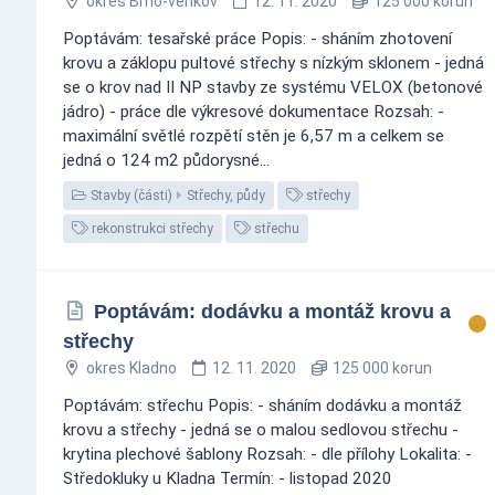
okres Brno-venkov
12. 11. 2020
125 000 korun
Poptávám: tesařské práce Popis: - sháním zhotovení
krovu a záklopu pultové střechy s nízkým sklonem - jedná
se o krov nad II NP stavby ze systému VELOX (betonové
jádro) - práce dle výkresové dokumentace Rozsah: -
maximální světlé rozpětí stěn je 6,57 m a celkem se
jedná o 124 m2 půdorysné...
Stavby (části)
Střechy, půdy
střechy
rekonstrukci střechy
střechu
Poptávám: dodávku a montáž krovu a
střechy
okres Kladno
12. 11. 2020
125 000 korun
Poptávám: střechu Popis: - sháním dodávku a montáž
krovu a střechy - jedná se o malou sedlovou střechu -
krytina plechové šablony Rozsah: - dle přílohy Lokalita: -
Středokluky u Kladna Termín: - listopad 2020