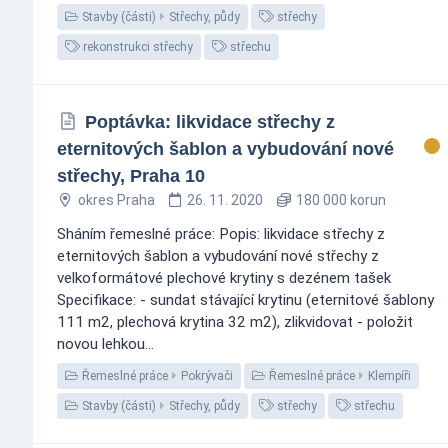
Stavby (části)
Střechy, půdy
střechy
rekonstrukci střechy
střechu
Poptávka: likvidace střechy z
eternitových šablon a vybudování nové
střechy, Praha 10
okres Praha
26. 11. 2020
180 000 korun
Sháním řemeslné práce: Popis: likvidace střechy z
eternitových šablon a vybudování nové střechy z
velkoformátové plechové krytiny s dezénem tašek
Specifikace: - sundat stávající krytinu (eternitové šablony
111 m2, plechová krytina 32 m2), zlikvidovat - položit
novou lehkou...
Řemeslné práce
Pokrývači
Řemeslné práce
Klempíři
Stavby (části)
Střechy, půdy
střechy
střechu