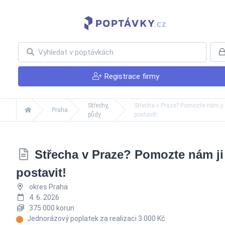
Registrace firmy
Střechy,
Střecha v Praze? Pomozte nám ji
Praha
půdy
postavit!
Střecha v Praze? Pomozte nám ji
postavit!
okres Praha
4. 6. 2026
375 000 korun
Jednorázový poplatek za realizaci 3 000 Kč