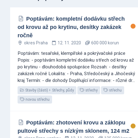
Poptávám: kompletní dodávku střech
od krovu až po krytinu, desítky zakázek
ročně
okres Praha
12. 11. 2020
600 000 korun
Poptávám: tesařské, klempířské a pokrývačské práce
Popis: - poptávám kompletní dodávku střech od krovu až
po krytinu - dlouhodobá spolupráce Rozsah: - desítky
zakázek ročně Lokalita: - Praha, Středočeský a Jihočeský
kraj Termín: - dle dohody Doplňující informace: - různé dr...
Stavby (části)
Střechy, půdy
střechy
střechu
novou střechu
Poptávám: zhotovení krovu a záklopu
pultové střechy s nízkým sklonem, 124 m2