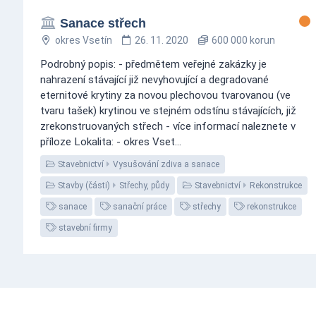
Sanace střech
okres Vsetín
26. 11. 2020
600 000 korun
Podrobný popis: - předmětem veřejné zakázky je
nahrazení stávající již nevyhovující a degradované
eternitové krytiny za novou plechovou tvarovanou (ve
tvaru tašek) krytinou ve stejném odstínu stávajících, již
zrekonstruovaných střech - více informací naleznete v
příloze Lokalita: - okres Vset...
Stavebnictví
Vysušování zdiva a sanace
Stavby (části)
Střechy, půdy
Stavebnictví
Rekonstrukce
sanace
sanační práce
střechy
rekonstrukce
stavební firmy