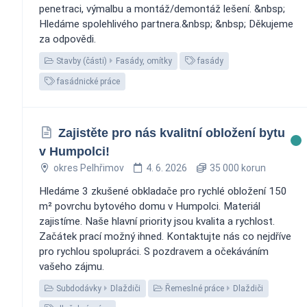
penetraci, výmalbu a montáž/demontáž lešení. &nbsp;
Hledáme spolehlivého partnera.&nbsp; &nbsp; Děkujeme
za odpovědi.
Stavby (části)
Fasády, omítky
fasády
fasádnické práce
Zajistěte pro nás kvalitní obložení bytu
v Humpolci!
okres Pelhřimov
4. 6. 2026
35 000 korun
Hledáme 3 zkušené obkladače pro rychlé obložení 150
m² povrchu bytového domu v Humpolci. Materiál
zajistíme. Naše hlavní priority jsou kvalita a rychlost.
Začátek prací možný ihned. Kontaktujte nás co nejdříve
pro rychlou spolupráci. S pozdravem a očekáváním
vašeho zájmu.
Subdodávky
Dlaždiči
Řemeslné práce
Dlaždiči