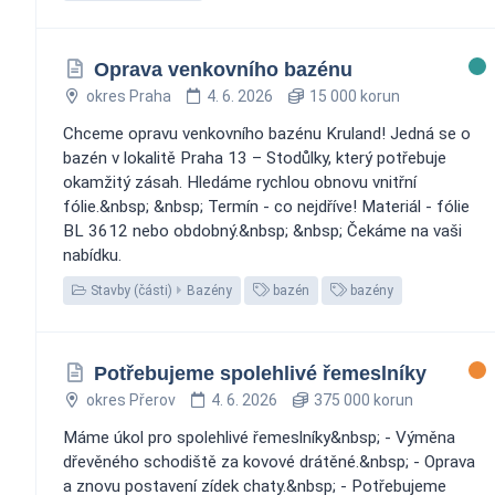
Oprava venkovního bazénu
okres Praha
4. 6. 2026
15 000 korun
Chceme opravu venkovního bazénu Kruland! Jedná se o
bazén v lokalitě Praha 13 – Stodůlky, který potřebuje
okamžitý zásah. Hledáme rychlou obnovu vnitřní
fólie.&nbsp; &nbsp; Termín - co nejdříve! Materiál - fólie
BL 3612 nebo obdobný.&nbsp; &nbsp; Čekáme na vaši
nabídku.
Stavby (části)
Bazény
bazén
bazény
Potřebujeme spolehlivé řemeslníky
okres Přerov
4. 6. 2026
375 000 korun
Máme úkol pro spolehlivé řemeslníky&nbsp; - Výměna
dřevěného schodiště za kovové drátěné.&nbsp; - Oprava
a znovu postavení zídek chaty.&nbsp; - Potřebujeme