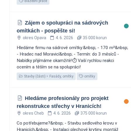
dlažební práce
Zájem o spolupráci na sádrových
omítkách - pospěšte si!
okres Opava
4. 6. 2026
35 000 korun
Hledáme firmu na sádrové omítky:&nbsp; - 170 m²&nbsp;
- Hradec nad Moravicí&nbsp; - Termín: do 3 měsíců -
Nabídky přijímáme okamžitě!⏱️ Vaší rychlou reakci
ocením a těším se na spolupráci!
Stavby (části)
Fasády, omítky
omítky
Hledáme profesionály pro projekt
rekonstrukce střechy v Hranicích!
okres Cheb
4. 6. 2026
375 000 korun
Co potřebujeme?&nbsp; - Stavbu sedlového krovu v
Hranicích,&nbsp; - Instalaci plechové krytiny, montáž