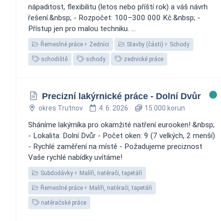
nápaditost, flexibilitu (letos nebo příští rok) a váš návrh
řešení.&nbsp; - Rozpočet: 100–300 000 Kč.&nbsp; -
Přístup jen pro malou techniku. ️...
Řemeslné práce
Zedníci
Stavby (části)
Schody
schodiště
schody
zednické práce
Precizní lakýrnické práce - Dolní Dvůr
okres Trutnov
4. 6. 2026
15 000 korun
Sháníme lakýrníka pro okamžité natření eurooken! &nbsp;
- Lokalita: Dolní Dvůr - Počet oken: 9 (7 velkých, 2 menší)
- Rychlé zaměření na místě - Požadujeme preciznost
Vaše rychlé nabídky uvítáme!
Subdodávky
Malíři, natěrači, tapetáři
Řemeslné práce
Malíři, natěrači, tapetáři
natěračské práce