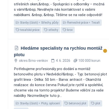
střešních oken,&nbsp; - Spolupráci s odborníky – možná
s vámi!&nbsp; Neváhejte nás kontaktovat s vašimi
nabídkami. &nbsp; &nbsp; Těšíme se na vaše odpovědi!
Stavby (části)
Střechy, půdy
Řemeslné práce
Tesaři
tesařské práce
střechy
krov
Hledáme specialisty na rychlou montáž
plotu
okres Brno-venkov
4. 6. 2026
100 000 korun
Potřebujeme profesionály pro dodání a montáž
betonového plotu v Nedvědici!&nbsp; - Typ: betonový plot
grafit linea - Délka: 50 bm - Barva: antracit - Okamžitá
realizace: do konce června Pokud jste rychlí a spolehliví,
chceme vás na tomto projektu! Budeme vděční za vaše
nabídky. Nezmeškejte tuto p...
Stavby (části)
Ploty, oplocení
betonový plot
plot