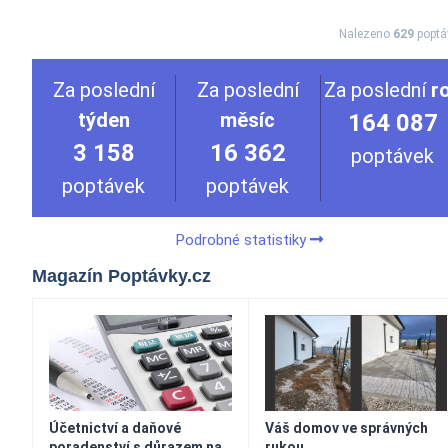
Nalezeno
629
poptá
Za poslední
Za poslední
Za poslední
r
týden
měsíc
164 087
3 158
16 362
poptávek
poptávek
poptávek
Podrobné statistiky
Magazín Poptávky.cz
Účetnictví a daňové
Váš domov ve správných
poradenství s důrazem na
rukou