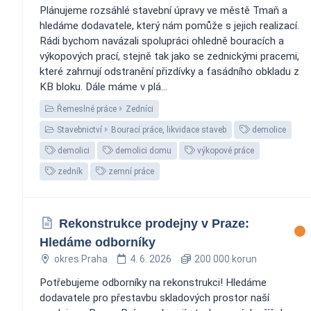
Plánujeme rozsáhlé stavební úpravy ve městě Tmaň a
hledáme dodavatele, který nám pomůže s jejich realizací.
Rádi bychom navázali spolupráci ohledně bouracích a
výkopových prací, stejně tak jako se zednickými pracemi,
které zahrnují odstranění přizdívky a fasádního obkladu z
KB bloku. Dále máme v plá...
Řemeslné práce
Zedníci
Stavebnictví
Bourací práce, likvidace staveb
demolice
demolici
demolici domu
výkopové práce
zedník
zemní práce
Rekonstrukce prodejny v Praze:
Hledáme odborníky
okres Praha
4. 6. 2026
200 000 korun
Potřebujeme odborníky na rekonstrukci! Hledáme
dodavatele pro přestavbu skladových prostor naší