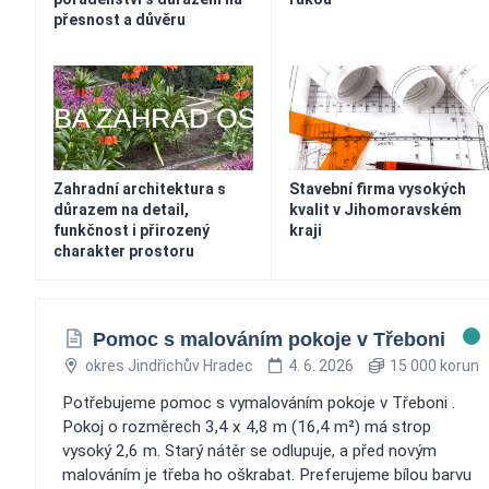
přesnost a důvěru
Zahradní architektura s
Stavební firma vysokých
důrazem na detail,
kvalit v Jihomoravském
funkčnost i přirozený
kraji
charakter prostoru
Pomoc s malováním pokoje v Třeboni
okres Jindřichův Hradec
4. 6. 2026
15 000 korun
Potřebujeme pomoc s vymalováním pokoje v Třeboni .
Pokoj o rozměrech 3,4 x 4,8 m (16,4 m²) má strop
vysoký 2,6 m. Starý nátěr se odlupuje, a před novým
malováním je třeba ho oškrabat. Preferujeme bílou barvu