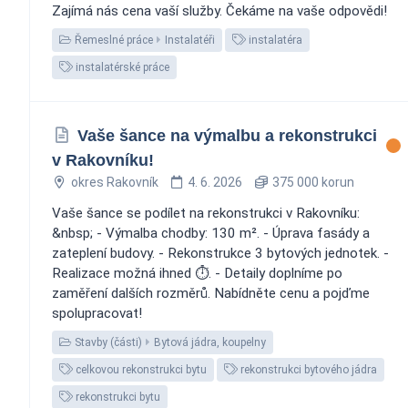
Zajímá nás cena vaší služby. Čekáme na vaše odpovědi!
Řemeslné práce
Instalatéři
instalatéra
instalatérské práce
Vaše šance na výmalbu a rekonstrukci
v Rakovníku!
okres Rakovník
4. 6. 2026
375 000 korun
Vaše šance se podílet na rekonstrukci v Rakovníku:
&nbsp; - Výmalba chodby: 130 m². - Úprava fasády a
zateplení budovy. - Rekonstrukce 3 bytových jednotek. -
Realizace možná ihned ⏱️. - Detaily doplníme po
zaměření dalších rozměrů. Nabídněte cenu a pojďme
spolupracovat!
Stavby (části)
Bytová jádra, koupelny
celkovou rekonstrukci bytu
rekonstrukci bytového jádra
rekonstrukci bytu