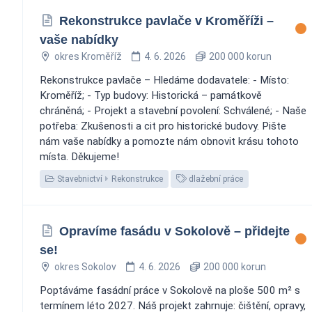
Rekonstrukce pavlače v Kroměříži –
vaše nabídky
okres Kroměříž
4. 6. 2026
200 000 korun
Rekonstrukce pavlače – Hledáme dodavatele: - Místo:
Kroměříž; - Typ budovy: Historická – památkově
chráněná; - Projekt a stavební povolení: Schválené; - Naše
potřeba: Zkušenosti a cit pro historické budovy. Pište
nám vaše nabídky a pomozte nám obnovit krásu tohoto
místa. Děkujeme! ‍️
Stavebnictví
Rekonstrukce
dlažební práce
Opravíme fasádu v Sokolově – přidejte
se!
okres Sokolov
4. 6. 2026
200 000 korun
Poptáváme fasádní práce v Sokolově na ploše 500 m² s
termínem léto 2027. Náš projekt zahrnuje: čištění, opravy,