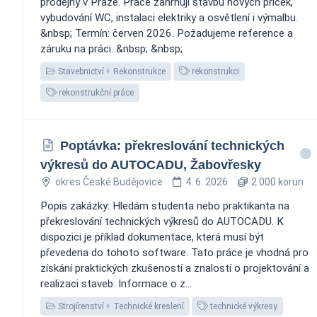
prodejny v Praze. Práce zahrnují stavbu nových příček,
vybudování WC, instalaci elektriky a osvětlení i výmalbu.
&nbsp; Termín: červen 2026. Požadujeme reference a
záruku na práci. &nbsp; &nbsp;
Stavebnictví
Rekonstrukce
rekonstrukci
rekonstrukční práce
Poptávka: překreslování technických
výkresů do AUTOCADU, Žabovřesky
okres České Budějovice
4. 6. 2026
2 000 korun
Popis zakázky: Hledám studenta nebo praktikanta na
překreslování technických výkresů do AUTOCADU. K
dispozici je příklad dokumentace, která musí být
převedena do tohoto software. Tato práce je vhodná pro
získání praktických zkušeností a znalostí o projektování a
realizaci staveb. Informace o z...
Strojírenství
Technické kreslení
technické výkresy