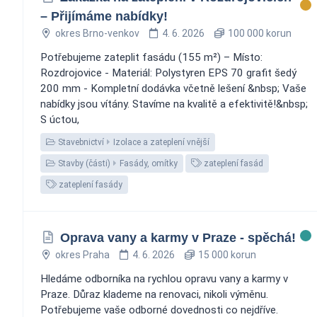
– Přijímáme nabídky!
okres Brno-venkov
4. 6. 2026
100 000 korun
Potřebujeme zateplit fasádu (155 m²) – Místo:
Rozdrojovice - Materiál: Polystyren EPS 70 grafit šedý
200 mm - Kompletní dodávka včetně lešení &nbsp; Vaše
nabídky jsou vítány. Stavíme na kvalitě a efektivitě!&nbsp;
S úctou,
Stavebnictví
Izolace a zateplení vnější
Stavby (části)
Fasády, omítky
zateplení fasád
zateplení fasády
Oprava vany a karmy v Praze - spěchá!
okres Praha
4. 6. 2026
15 000 korun
Hledáme odborníka na rychlou opravu vany a karmy v
Praze. Důraz klademe na renovaci, nikoli výměnu.
Potřebujeme vaše odborné dovednosti co nejdříve.