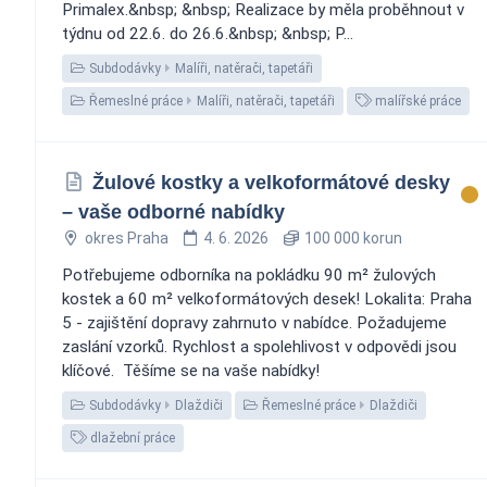
Primalex.&nbsp; &nbsp; Realizace by měla proběhnout v
týdnu od 22.6. do 26.6.&nbsp; &nbsp; P...
Subdodávky
Malíři, natěrači, tapetáři
Řemeslné práce
Malíři, natěrači, tapetáři
malířské práce
Žulové kostky a velkoformátové desky
– vaše odborné nabídky
okres Praha
4. 6. 2026
100 000 korun
Potřebujeme odborníka na pokládku 90 m² žulových
kostek a 60 m² velkoformátových desek! Lokalita: Praha
5 - zajištění dopravy zahrnuto v nabídce. Požadujeme
zaslání vzorků. Rychlost a spolehlivost v odpovědi jsou
klíčové. ️ Těšíme se na vaše nabídky!
Subdodávky
Dlaždiči
Řemeslné práce
Dlaždiči
dlažební práce