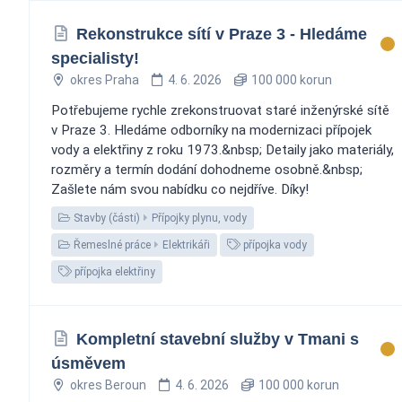
Rekonstrukce sítí v Praze 3 - Hledáme
specialisty!
okres Praha
4. 6. 2026
100 000 korun
Potřebujeme rychle zrekonstruovat staré inženýrské sítě
v Praze 3. Hledáme odborníky na modernizaci přípojek
vody a elektřiny z roku 1973.&nbsp; Detaily jako materiály,
rozměry a termín dodání dohodneme osobně.&nbsp;
Zašlete nám svou nabídku co nejdříve. Díky!
Stavby (části)
Přípojky plynu, vody
Řemeslné práce
Elektrikáři
přípojka vody
přípojka elektřiny
Kompletní stavební služby v Tmani s
úsměvem
okres Beroun
4. 6. 2026
100 000 korun