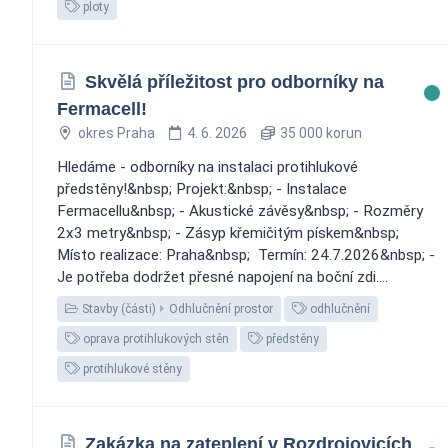
ploty
Skvělá příležitost pro odborníky na
Fermacell! ️
okres Praha
4. 6. 2026
35 000 korun
Hledáme - odborníky na instalaci protihlukové
předstěny!&nbsp; Projekt:&nbsp; - Instalace
Fermacellu&nbsp; - Akustické závěsy&nbsp; - Rozměry
2x3 metry&nbsp; - Zásyp křemičitým pískem&nbsp;
Místo realizace: Praha&nbsp; ️ Termín: 24.7.2026&nbsp; -
Je potřeba dodržet přesné napojení na boční zdi....
Stavby (části)
Odhlučnění prostor
odhlučnění
oprava protihlukových stěn
předstěny
protihlukové stěny
Zakázka na zateplení v Rozdrojovicích