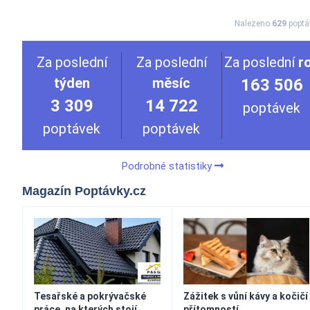
Nalezeno
629
poptá
Za poslední
Za poslední
Za poslední
r
týden
měsíc
163 506
3 309
14 722
poptávek
poptávek
poptávek
Podrobné statistiky
Magazín Poptávky.cz
Tesařské a pokrývačské
Zážitek s vůní kávy a kočičí
práce, na kterých stojí
přítomností