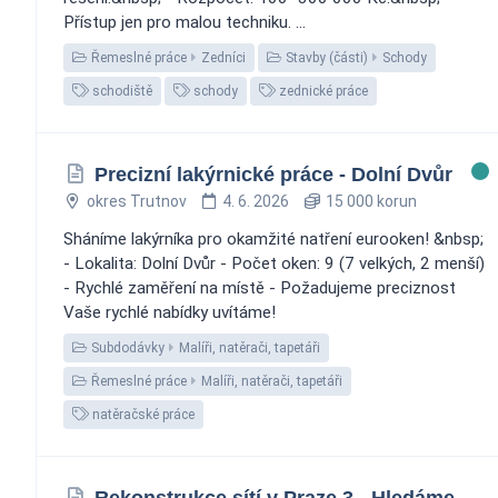
Přístup jen pro malou techniku. ️...
Řemeslné práce
Zedníci
Stavby (části)
Schody
schodiště
schody
zednické práce
Precizní lakýrnické práce - Dolní Dvůr
okres Trutnov
4. 6. 2026
15 000 korun
Sháníme lakýrníka pro okamžité natření eurooken! &nbsp;
- Lokalita: Dolní Dvůr - Počet oken: 9 (7 velkých, 2 menší)
- Rychlé zaměření na místě - Požadujeme preciznost
Vaše rychlé nabídky uvítáme!
Subdodávky
Malíři, natěrači, tapetáři
Řemeslné práce
Malíři, natěrači, tapetáři
natěračské práce
Rekonstrukce sítí v Praze 3 - Hledáme