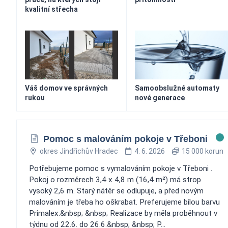
kvalitní střecha
Váš domov ve správných
Samoobslužné automaty
rukou
nové generace
Pomoc s malováním pokoje v Třeboni
okres Jindřichův Hradec
4. 6. 2026
15 000 korun
Potřebujeme pomoc s vymalováním pokoje v Třeboni .
Pokoj o rozměrech 3,4 x 4,8 m (16,4 m²) má strop
vysoký 2,6 m. Starý nátěr se odlupuje, a před novým
malováním je třeba ho oškrabat. Preferujeme bílou barvu
Primalex.&nbsp; &nbsp; Realizace by měla proběhnout v
týdnu od 22.6. do 26.6.&nbsp; &nbsp; P...