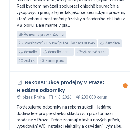
Rádi bychom navázali spolupráci ohledně bouracích a
výkopových prací, stejně tak jako se zednickými pracemi,
které zahrnují odstranění přizdívky a fasádního obkladu z
KB bloku. Dále máme v plá...
Řemeslné práce
Zedníci
Stavebnictví
Bourací práce, likvidace staveb
demolice
demolici
demolici domu
výkopové práce
zedník
zemní práce
Rekonstrukce prodejny v Praze:
Hledáme odborníky
okres Praha
4. 6. 2026
200 000 korun
Potřebujeme odborníky na rekonstrukci! Hledáme
dodavatele pro přestavbu skladových prostor naší
prodejny v Praze. Práce zahrnují stavbu nových příček,
vybudování WC, instalaci elektriky a osvětlení i výmalbu.