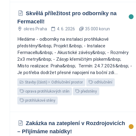
Skvělá příležitost pro odborníky na
Fermacell! ️
okres Praha
4. 6. 2026
35 000 korun
Hledáme - odborníky na instalaci protihlukové
předstěny!&nbsp; Projekt:&nbsp; - Instalace
Fermacellu&nbsp; - Akustické závěsy&nbsp; - Rozměry
2x3 metry&nbsp; - Zásyp křemičitým pískem&nbsp;
Místo realizace: Praha&nbsp; ️ Termín: 24.7.2026&nbsp; -
Je potřeba dodržet přesné napojení na boční zdi....
Stavby (části)
Odhlučnění prostor
odhlučnění
oprava protihlukových stěn
předstěny
protihlukové stěny
Zakázka na zateplení v Rozdrojovicích
– Přijímáme nabídky!