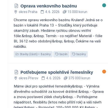
Oprava venkovního bazénu
okres Praha
4. 6. 2026
15 000 korun
Chceme opravu venkovního bazénu Kruland! Jedná se o
bazén v lokalitě Praha 13 – Stodůlky, který potřebuje
okamžitý zásah. Hledáme rychlou obnovu vnitřní
fólie.&nbsp; &nbsp; Termín - co nejdříve! Materiál - fólie
BL 3612 nebo obdobný.&nbsp; &nbsp; Čekáme na vaši
nabídku.
Stavby (části)
Bazény
bazén
bazény
Potřebujeme spolehlivé řemeslníky
okres Přerov
4. 6. 2026
375 000 korun
Máme úkol pro spolehlivé řemeslníky&nbsp; - Výměna
dřevěného schodiště za kovové drátěné.&nbsp; - Oprava
a znovu postavení zídek chaty.&nbsp; - Potřebujeme
nápaditost, flexibilitu (letos nebo příští rok) a váš návrh
řešení.&nbsp; - Rozpočet: 100–300 000 Kč.&nbsp; -