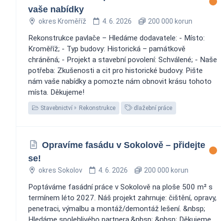
vaše nabídky
okres Kroměříž
4. 6. 2026
200 000 korun
Rekonstrukce pavlače – Hledáme dodavatele: - Místo:
Kroměříž; - Typ budovy: Historická – památkově
chráněná; - Projekt a stavební povolení: Schválené; - Naše
potřeba: Zkušenosti a cit pro historické budovy. Pište
nám vaše nabídky a pomozte nám obnovit krásu tohoto
místa. Děkujeme! ‍️
Stavebnictví
Rekonstrukce
dlažební práce
Opravíme fasádu v Sokolově – přidejte
se!
okres Sokolov
4. 6. 2026
200 000 korun
Poptáváme fasádní práce v Sokolově na ploše 500 m² s
termínem léto 2027. Náš projekt zahrnuje: čištění, opravy,
penetraci, výmalbu a montáž/demontáž lešení. &nbsp;
Hledáme spolehlivého partnera.&nbsp; &nbsp; Děkujeme