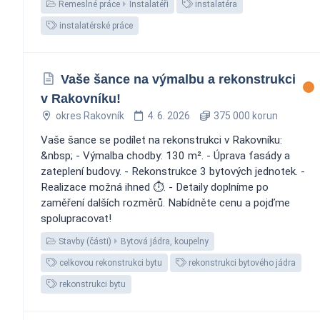
Řemeslné práce
Instalatéři
instalatéra
instalatérské práce
Vaše šance na výmalbu a rekonstrukci
v Rakovníku!
okres Rakovník
4. 6. 2026
375 000 korun
Vaše šance se podílet na rekonstrukci v Rakovníku:
&nbsp; - Výmalba chodby: 130 m². - Úprava fasády a
zateplení budovy. - Rekonstrukce 3 bytových jednotek. -
Realizace možná ihned ⏱️. - Detaily doplníme po
zaměření dalších rozměrů. Nabídněte cenu a pojďme
spolupracovat!
Stavby (části)
Bytová jádra, koupelny
celkovou rekonstrukci bytu
rekonstrukci bytového jádra
rekonstrukci bytu