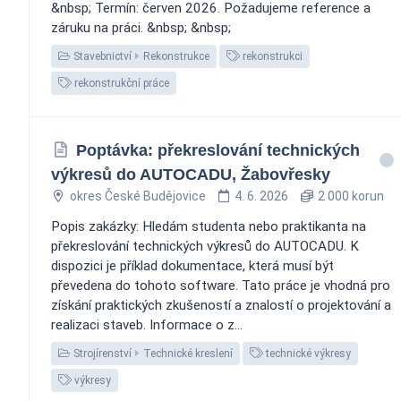
&nbsp; Termín: červen 2026. Požadujeme reference a
záruku na práci. &nbsp; &nbsp;
Stavebnictví
Rekonstrukce
rekonstrukci
rekonstrukční práce
Poptávka: překreslování technických
výkresů do AUTOCADU, Žabovřesky
okres České Budějovice
4. 6. 2026
2 000 korun
Popis zakázky: Hledám studenta nebo praktikanta na
překreslování technických výkresů do AUTOCADU. K
dispozici je příklad dokumentace, která musí být
převedena do tohoto software. Tato práce je vhodná pro
získání praktických zkušeností a znalostí o projektování a
realizaci staveb. Informace o z...
Strojírenství
Technické kreslení
technické výkresy
výkresy