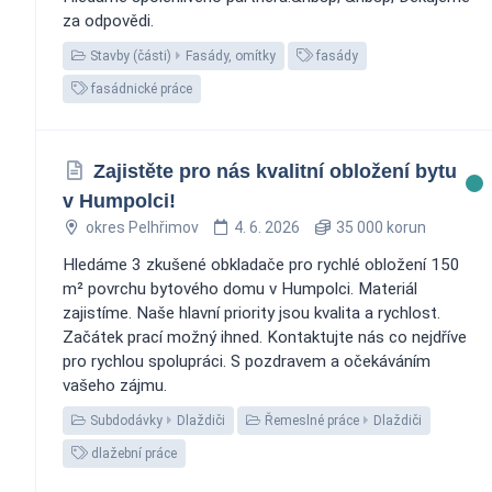
za odpovědi.
Stavby (části)
Fasády, omítky
fasády
fasádnické práce
Zajistěte pro nás kvalitní obložení bytu
v Humpolci!
okres Pelhřimov
4. 6. 2026
35 000 korun
Hledáme 3 zkušené obkladače pro rychlé obložení 150
m² povrchu bytového domu v Humpolci. Materiál
zajistíme. Naše hlavní priority jsou kvalita a rychlost.
Začátek prací možný ihned. Kontaktujte nás co nejdříve
pro rychlou spolupráci. S pozdravem a očekáváním
vašeho zájmu.
Subdodávky
Dlaždiči
Řemeslné práce
Dlaždiči
dlažební práce