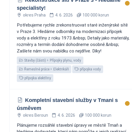
specialisty!
okres Praha
4. 6. 2026
100 000 korun
Potřebujeme rychle zrekonstruovat staré inženýrské sítě
v Praze 3. Hledáme odborníky na modernizaci přípojek
vody a elektřiny z roku 1973.&nbsp; Detaily jako materiály,
rozměry a termín dodání dohodneme osobně.&nbsp;
Zašlete nám svou nabídku co nejdříve. Díky!
Stavby (části)
Přípojky plynu, vody
Řemeslné práce
Elektrikáři
přípojka vody
přípojka elektřiny
Kompletní stavební služby v Tmani s
úsměvem
okres Beroun
4. 6. 2026
100 000 korun
Plánujeme rozsáhlé stavební úpravy ve městě Tmaň a
hledáme dodavatele, který nám pomůže s jejich realizací.