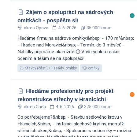
Zájem o spolupráci na sádrových
omítkách - pospěšte si!
okres Opava
4. 6. 2026
35 000 korun
Hledáme firmu na sádrové omítky:&nbsp; - 170 m²&nbsp;
- Hradec nad Moravicí&nbsp; - Termín: do 3 měsíců -
Nabídky přijímáme okamžitě!⏱️ Vaší rychlou reakci
ocením a těším se na spolupráci!
Stavby (části)
Fasády, omítky
omítky
Hledáme profesionály pro projekt
rekonstrukce střechy v Hranicích!
okres Cheb
4. 6. 2026
375 000 korun
Co potřebujeme?&nbsp; - Stavbu sedlového krovu v
Hranicích,&nbsp; - Instalaci plechové krytiny, montáž
střešních oken,&nbsp; - Spolupráci s odborníky – možná