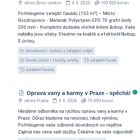
okres Brno-venkov
4. 6. 2026
100 000 korun
Potřebujeme zateplit fasádu (155 m²) – Místo:
Rozdrojovice - Materiál: Polystyren EPS 70 grafit šedý
200 mm - Kompletní dodávka včetně lešení &nbsp; Vaše
nabídky jsou vítány. Stavíme na kvalitě a efektivitě!&nbsp;
S úctou,
Stavebnictví
Izolace a zateplení vnější
Stavby (části)
Fasády, omítky
zateplení fasád
zateplení fasády
Oprava vany a karmy v Praze - spěchá!
okres Praha
4. 6. 2026
15 000 korun
Hledáme odborníka na rychlou opravu vany a karmy v
Praze. Důraz klademe na renovaci, nikoli výměnu.
Potřebujeme vaše odborné dovednosti co nejdříve.
Zajímá nás cena vaší služby. Čekáme na vaše odpovědi!