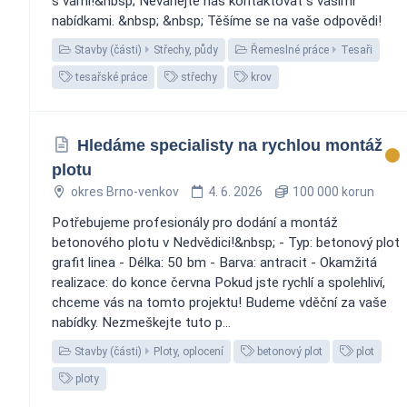
s vámi!&nbsp; Neváhejte nás kontaktovat s vašimi
nabídkami. &nbsp; &nbsp; Těšíme se na vaše odpovědi!
Stavby (části)
Střechy, půdy
Řemeslné práce
Tesaři
tesařské práce
střechy
krov
Hledáme specialisty na rychlou montáž
plotu
okres Brno-venkov
4. 6. 2026
100 000 korun
Potřebujeme profesionály pro dodání a montáž
betonového plotu v Nedvědici!&nbsp; - Typ: betonový plot
grafit linea - Délka: 50 bm - Barva: antracit - Okamžitá
realizace: do konce června Pokud jste rychlí a spolehliví,
chceme vás na tomto projektu! Budeme vděční za vaše
nabídky. Nezmeškejte tuto p...
Stavby (části)
Ploty, oplocení
betonový plot
plot
ploty