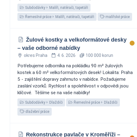
Subdodávky
Malíři, natěrači, tapetáři
Řemeslné práce
Malíři, natěrači, tapetáři
malířské práce
Žulové kostky a velkoformátové desky
– vaše odborné nabídky
okres Praha
4. 6. 2026
100 000 korun
Potřebujeme odborníka na pokládku 90 m² žulových
kostek a 60 m² velkoformátových desek! Lokalita: Praha
5 - zajištění dopravy zahrnuto v nabídce. Požadujeme
zaslání vzorků. Rychlost a spolehlivost v odpovědi jsou
klíčové. ️ Těšíme se na vaše nabídky!
Subdodávky
Dlaždiči
Řemeslné práce
Dlaždiči
dlažební práce
Rekonstrukce pavlače v Kroměříži –