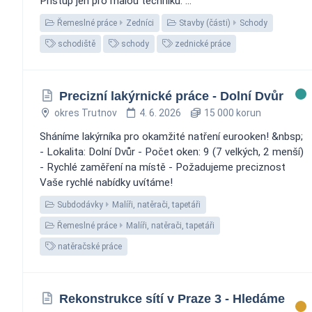
Přístup jen pro malou techniku. ️...
Řemeslné práce
Zedníci
Stavby (části)
Schody
schodiště
schody
zednické práce
Precizní lakýrnické práce - Dolní Dvůr
okres Trutnov
4. 6. 2026
15 000 korun
Sháníme lakýrníka pro okamžité natření eurooken! &nbsp;
- Lokalita: Dolní Dvůr - Počet oken: 9 (7 velkých, 2 menší)
- Rychlé zaměření na místě - Požadujeme preciznost
Vaše rychlé nabídky uvítáme!
Subdodávky
Malíři, natěrači, tapetáři
Řemeslné práce
Malíři, natěrači, tapetáři
natěračské práce
Rekonstrukce sítí v Praze 3 - Hledáme