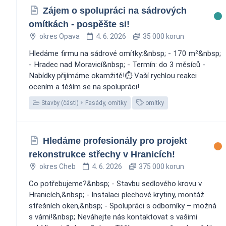
Zájem o spolupráci na sádrových
omítkách - pospěšte si!
okres Opava
4. 6. 2026
35 000 korun
Hledáme firmu na sádrové omítky:&nbsp; - 170 m²&nbsp;
- Hradec nad Moravicí&nbsp; - Termín: do 3 měsíců -
Nabídky přijímáme okamžitě!⏱️ Vaší rychlou reakci
ocením a těším se na spolupráci!
Stavby (části)
Fasády, omítky
omítky
Hledáme profesionály pro projekt
rekonstrukce střechy v Hranicích!
okres Cheb
4. 6. 2026
375 000 korun
Co potřebujeme?&nbsp; - Stavbu sedlového krovu v
Hranicích,&nbsp; - Instalaci plechové krytiny, montáž
střešních oken,&nbsp; - Spolupráci s odborníky – možná
s vámi!&nbsp; Neváhejte nás kontaktovat s vašimi