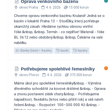
Oprava venkovního bazénu
okres Praha
4. 6. 2026
15 000 korun
Chceme opravu venkovního bazénu Kruland! Jedná se o
bazén v lokalitě Praha 13 – Stodůlky, který potřebuje
okamžitý zásah. Hledáme rychlou obnovu vnitřní
fólie.&nbsp; &nbsp; Termín - co nejdříve! Materiál - fólie
BL 3612 nebo obdobný.&nbsp; &nbsp; Čekáme na vaši
nabídku.
Stavby (části)
Bazény
bazén
bazény
Potřebujeme spolehlivé řemeslníky
okres Přerov
4. 6. 2026
375 000 korun
Máme úkol pro spolehlivé řemeslníky&nbsp; - Výměna
dřevěného schodiště za kovové drátěné.&nbsp; - Oprava
a znovu postavení zídek chaty.&nbsp; - Potřebujeme
nápaditost, flexibilitu (letos nebo příští rok) a váš návrh
řešení.&nbsp; - Rozpočet: 100–300 000 Kč.&nbsp; -