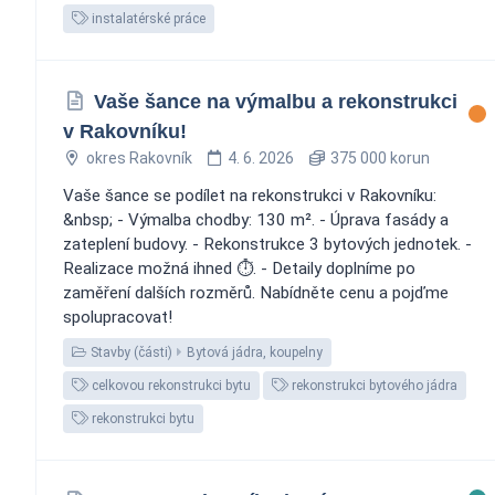
instalatérské práce
Vaše šance na výmalbu a rekonstrukci
v Rakovníku!
okres Rakovník
4. 6. 2026
375 000 korun
Vaše šance se podílet na rekonstrukci v Rakovníku:
&nbsp; - Výmalba chodby: 130 m². - Úprava fasády a
zateplení budovy. - Rekonstrukce 3 bytových jednotek. -
Realizace možná ihned ⏱️. - Detaily doplníme po
zaměření dalších rozměrů. Nabídněte cenu a pojďme
spolupracovat!
Stavby (části)
Bytová jádra, koupelny
celkovou rekonstrukci bytu
rekonstrukci bytového jádra
rekonstrukci bytu