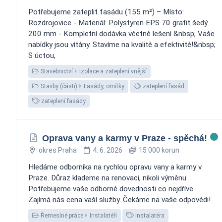
Potřebujeme zateplit fasádu (155 m²) – Místo:
Rozdrojovice - Materiál: Polystyren EPS 70 grafit šedý
200 mm - Kompletní dodávka včetně lešení &nbsp; Vaše
nabídky jsou vítány. Stavíme na kvalitě a efektivitě!&nbsp;
S úctou,
Stavebnictví
Izolace a zateplení vnější
Stavby (části)
Fasády, omítky
zateplení fasád
zateplení fasády
Oprava vany a karmy v Praze - spěchá!
okres Praha
4. 6. 2026
15 000 korun
Hledáme odborníka na rychlou opravu vany a karmy v
Praze. Důraz klademe na renovaci, nikoli výměnu.
Potřebujeme vaše odborné dovednosti co nejdříve.
Zajímá nás cena vaší služby. Čekáme na vaše odpovědi!
Řemeslné práce
Instalatéři
instalatéra