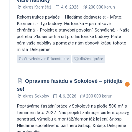
okres Kroměříž
4. 6. 2026
200 000 korun
Rekonstrukce pavlače – Hledáme dodavatele: - Místo:
Kroměříž; - Typ budovy: Historická – památkově
chráněná; - Projekt a stavební povolení: Schválené; - Naše
potřeba: Zkušenosti a cit pro historické budovy. Pište
nám vaše nabídky a pomozte nám obnovit krásu tohoto
místa. Děkujeme! ‍️
Stavebnictví
Rekonstrukce
dlažební práce
Opravíme fasádu v Sokolově – přidejte
se!
okres Sokolov
4. 6. 2026
200 000 korun
Poptáváme fasádní práce v Sokolově na ploše 500 m² s
termínem léto 2027. Náš projekt zahrnuje: čištění, opravy,
penetraci, výmalbu a montáž/demontáž lešení. &nbsp;
Hledáme spolehlivého partnera.&nbsp; &nbsp; Děkujeme
za odpovědi.