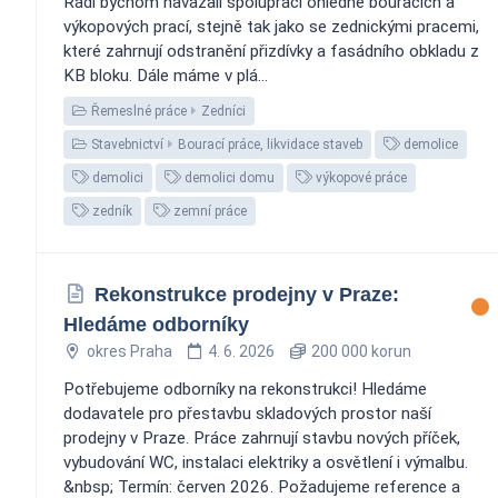
Rádi bychom navázali spolupráci ohledně bouracích a
výkopových prací, stejně tak jako se zednickými pracemi,
které zahrnují odstranění přizdívky a fasádního obkladu z
KB bloku. Dále máme v plá...
Řemeslné práce
Zedníci
Stavebnictví
Bourací práce, likvidace staveb
demolice
demolici
demolici domu
výkopové práce
zedník
zemní práce
Rekonstrukce prodejny v Praze:
Hledáme odborníky
okres Praha
4. 6. 2026
200 000 korun
Potřebujeme odborníky na rekonstrukci! Hledáme
dodavatele pro přestavbu skladových prostor naší
prodejny v Praze. Práce zahrnují stavbu nových příček,
vybudování WC, instalaci elektriky a osvětlení i výmalbu.
&nbsp; Termín: červen 2026. Požadujeme reference a