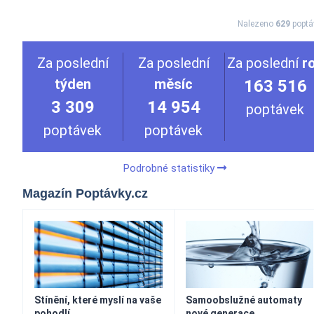
Nalezeno
629
poptá
Za poslední
Za poslední
Za poslední
r
týden
měsíc
163 516
3 309
14 954
poptávek
poptávek
poptávek
Podrobné statistiky
Magazín Poptávky.cz
Stínění, které myslí na vaše
Samoobslužné automaty
pohodlí
nové generace