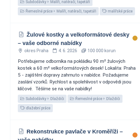
Subdodávky
Malíři, natěrači, tapetáři
Řemeslné práce
Malíři, natěrači, tapetáři
malířské práce
Žulové kostky a velkoformátové desky
– vaše odborné nabídky
okres Praha
4. 6. 2026
100 000 korun
Potřebujeme odborníka na pokládku 90 m² žulových
kostek a 60 m² velkoformátových desek! Lokalita: Praha
5 - zajištění dopravy zahrnuto v nabídce. Požadujeme
zaslání vzorků. Rychlost a spolehlivost v odpovědi jsou
klíčové. ️ Těšíme se na vaše nabídky!
Subdodávky
Dlaždiči
Řemeslné práce
Dlaždiči
dlažební práce
Rekonstrukce pavlače v Kroměříži –
vaše nabídky