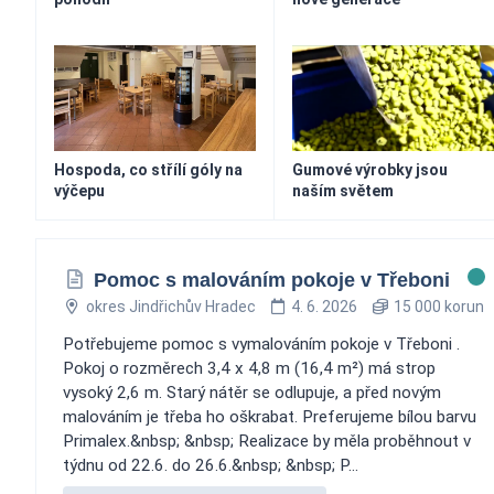
Hospoda, co střílí góly na
Gumové výrobky jsou
výčepu
naším světem
Pomoc s malováním pokoje v Třeboni
okres Jindřichův Hradec
4. 6. 2026
15 000 korun
Potřebujeme pomoc s vymalováním pokoje v Třeboni .
Pokoj o rozměrech 3,4 x 4,8 m (16,4 m²) má strop
vysoký 2,6 m. Starý nátěr se odlupuje, a před novým
malováním je třeba ho oškrabat. Preferujeme bílou barvu
Primalex.&nbsp; &nbsp; Realizace by měla proběhnout v
týdnu od 22.6. do 26.6.&nbsp; &nbsp; P...