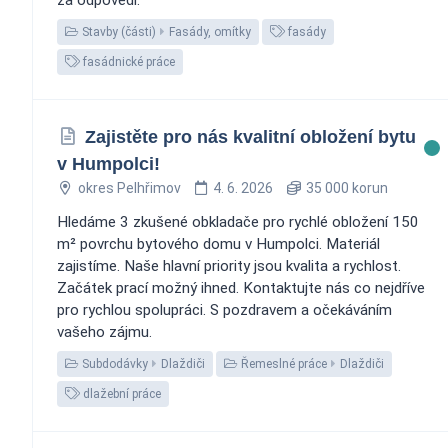
Stavby (části)
Fasády, omítky
fasády
fasádnické práce
Zajistěte pro nás kvalitní obložení bytu
v Humpolci!
okres Pelhřimov
4. 6. 2026
35 000 korun
Hledáme 3 zkušené obkladače pro rychlé obložení 150
m² povrchu bytového domu v Humpolci. Materiál
zajistíme. Naše hlavní priority jsou kvalita a rychlost.
Začátek prací možný ihned. Kontaktujte nás co nejdříve
pro rychlou spolupráci. S pozdravem a očekáváním
vašeho zájmu.
Subdodávky
Dlaždiči
Řemeslné práce
Dlaždiči
dlažební práce