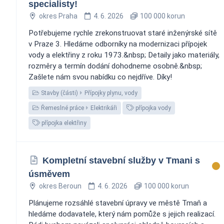
specialisty!
okres Praha
4. 6. 2026
100 000 korun
Potřebujeme rychle zrekonstruovat staré inženýrské sítě
v Praze 3. Hledáme odborníky na modernizaci přípojek
vody a elektřiny z roku 1973.&nbsp; Detaily jako materiály,
rozměry a termín dodání dohodneme osobně.&nbsp;
Zašlete nám svou nabídku co nejdříve. Díky!
Stavby (části)
Přípojky plynu, vody
Řemeslné práce
Elektrikáři
přípojka vody
přípojka elektřiny
Kompletní stavební služby v Tmani s
úsměvem
okres Beroun
4. 6. 2026
100 000 korun
Plánujeme rozsáhlé stavební úpravy ve městě Tmaň a
hledáme dodavatele, který nám pomůže s jejich realizací.