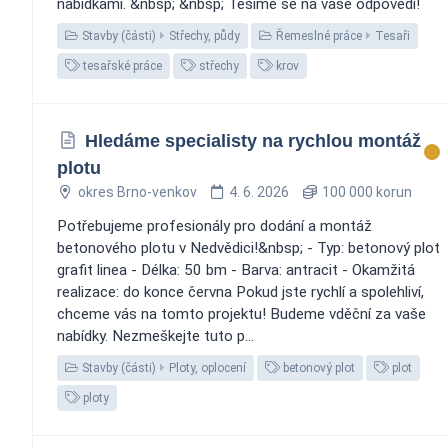
nabídkami. &nbsp; &nbsp; Těšíme se na vaše odpovědi!
Stavby (části)
Střechy, půdy
Řemeslné práce
Tesaři
tesařské práce
střechy
krov
Hledáme specialisty na rychlou montáž
plotu
okres Brno-venkov
4. 6. 2026
100 000 korun
Potřebujeme profesionály pro dodání a montáž
betonového plotu v Nedvědici!&nbsp; - Typ: betonový plot
grafit linea - Délka: 50 bm - Barva: antracit - Okamžitá
realizace: do konce června Pokud jste rychlí a spolehliví,
chceme vás na tomto projektu! Budeme vděční za vaše
nabídky. Nezmeškejte tuto p...
Stavby (části)
Ploty, oplocení
betonový plot
plot
ploty