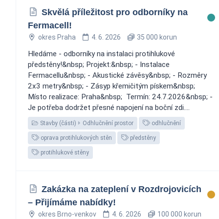
Skvělá příležitost pro odborníky na
Fermacell! ️
okres Praha
4. 6. 2026
35 000 korun
Hledáme - odborníky na instalaci protihlukové
předstěny!&nbsp; Projekt:&nbsp; - Instalace
Fermacellu&nbsp; - Akustické závěsy&nbsp; - Rozměry
2x3 metry&nbsp; - Zásyp křemičitým pískem&nbsp;
Místo realizace: Praha&nbsp; ️ Termín: 24.7.2026&nbsp; -
Je potřeba dodržet přesné napojení na boční zdi....
Stavby (části)
Odhlučnění prostor
odhlučnění
oprava protihlukových stěn
předstěny
protihlukové stěny
Zakázka na zateplení v Rozdrojovicích
– Přijímáme nabídky!
okres Brno-venkov
4. 6. 2026
100 000 korun