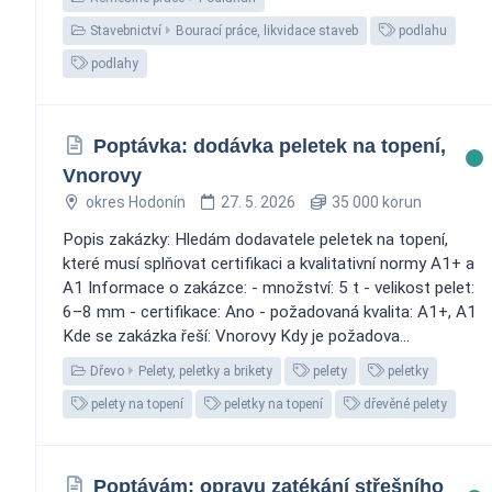
Stavebnictví
Bourací práce, likvidace staveb
podlahu
podlahy
Poptávka: dodávka peletek na topení,
Vnorovy
okres Hodonín
27. 5. 2026
35 000 korun
Popis zakázky: Hledám dodavatele peletek na topení,
které musí splňovat certifikaci a kvalitativní normy A1+ a
A1 Informace o zakázce: - množství: 5 t - velikost pelet:
6–8 mm - certifikace: Ano - požadovaná kvalita: A1+, A1
Kde se zakázka řeší: Vnorovy Kdy je požadova...
Dřevo
Pelety, peletky a brikety
pelety
peletky
pelety na topení
peletky na topení
dřevěné pelety
Poptávám: opravu zatékání střešního