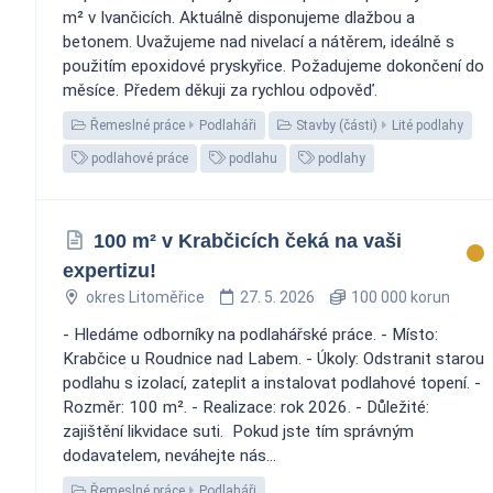
m² v Ivančicích. Aktuálně disponujeme dlažbou a
betonem. Uvažujeme nad nivelací a nátěrem, ideálně s
použitím epoxidové pryskyřice. Požadujeme dokončení do
měsíce. Předem děkuji za rychlou odpověď.
Řemeslné práce
Podlaháři
Stavby (části)
Lité podlahy
podlahové práce
podlahu
podlahy
100 m² v Krabčicích čeká na vaši
expertizu!
okres Litoměřice
27. 5. 2026
100 000 korun
- Hledáme odborníky na podlahářské práce. - Místo:
Krabčice u Roudnice nad Labem. - Úkoly: Odstranit starou
podlahu s izolací, zateplit a instalovat podlahové topení. -
Rozměr: 100 m². - Realizace: rok 2026. - Důležité:
zajištění likvidace suti. ️ Pokud jste tím správným
dodavatelem, neváhejte nás...
Řemeslné práce
Podlaháři