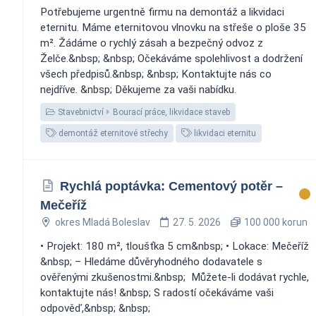
Potřebujeme urgentně firmu na demontáž a likvidaci
eternitu. Máme eternitovou vlnovku na střeše o ploše 35
m². Žádáme o rychlý zásah a bezpečný odvoz z
Želče.&nbsp; &nbsp; Očekáváme spolehlivost a dodržení
všech předpisů.&nbsp; &nbsp; Kontaktujte nás co
nejdříve. &nbsp; Děkujeme za vaši nabídku.
Stavebnictví
Bourací práce, likvidace staveb
demontáž eternitové střechy
likvidaci eternitu
Rychlá poptávka: Cementový potěr –
Mečeříž
okres Mladá Boleslav
27. 5. 2026
100 000 korun
• Projekt: 180 m², tloušťka 5 cm&nbsp; • Lokace: Mečeříž
&nbsp; – Hledáme důvěryhodného dodavatele s
ověřenými zkušenostmi.&nbsp; ️ Můžete-li dodávat rychle,
kontaktujte nás! &nbsp; S radostí očekáváme vaši
odpověď,&nbsp; &nbsp;