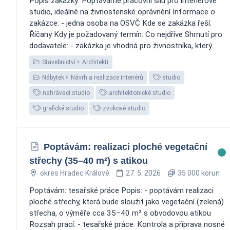
Popis zakázky: Poptáváme pracovní sílu pro interiérové
studio, ideálně na živnostenské oprávnění Informace o
zakázce: - jedna osoba na OSVČ Kde se zakázka řeší:
Říčany Kdy je požadovaný termín: Co nejdříve Shrnutí pro
dodavatele: - zakázka je vhodná pro živnostníka, který...
Stavebnictví
Architekti
Nábytek
Návrh a realizace interiérů
studio
nahrávací studio
architektonické studio
grafické studio
zvukové studio
Poptávám: realizaci ploché vegetační
střechy (35–40 m²) s atikou
okres Hradec Králové
27. 5. 2026
35 000 korun
Poptávám: tesařské práce Popis: - poptávám realizaci
ploché střechy, která bude sloužit jako vegetační (zelená)
střecha, o výměře cca 35–40 m² s obvodovou atikou
Rozsah prací: - tesařské práce: Kontrola a příprava nosné