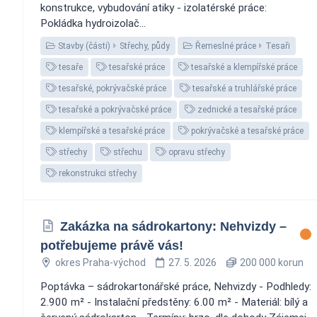
konstrukce, vybudování atiky - izolatérské práce:
Pokládka hydroizolač...
Stavby (části)
Střechy, půdy
Řemeslné práce
Tesaři
tesaře
tesařské práce
tesařské a klempířské práce
tesařské, pokrývačské práce
tesařské a truhlářské práce
tesařské a pokrývačské práce
zednické a tesařské práce
klempířské a tesařské práce
pokrývačské a tesařské práce
střechy
střechu
opravu střechy
rekonstrukci střechy
Zakázka na sádrokartony: Nehvizdy –
potřebujeme právě vás!
okres Praha-východ
27. 5. 2026
200 000 korun
Poptávka – sádrokartonářské práce, Nehvizdy - Podhledy:
2.900 m² - Instalační předstěny: 6.00 m² - Materiál: bílý a