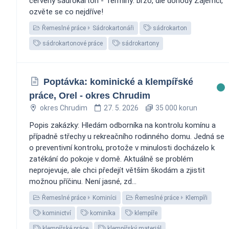
červený sádrokarton - Termíny: brzo, dle dohody Zájemci,
ozvěte se co nejdříve!
Řemeslné práce
Sádrokartonáři
sádrokarton
sádrokartonové práce
sádrokartony
Poptávka: kominické a klempířské
práce, Orel - okres Chrudim
okres Chrudim
27. 5. 2026
35 000 korun
Popis zakázky: Hledám odborníka na kontrolu komínu a
případně střechy u rekreačního rodinného domu. Jedná se
o preventivní kontrolu, protože v minulosti docházelo k
zatékání do pokoje v domě. Aktuálně se problém
neprojevuje, ale chci předejít větším škodám a zjistit
možnou příčinu. Není jasné, zd...
Řemeslné práce
Kominíci
Řemeslné práce
Klempíři
kominictví
kominíka
klempíře
klempířské práce
klempířský materiál