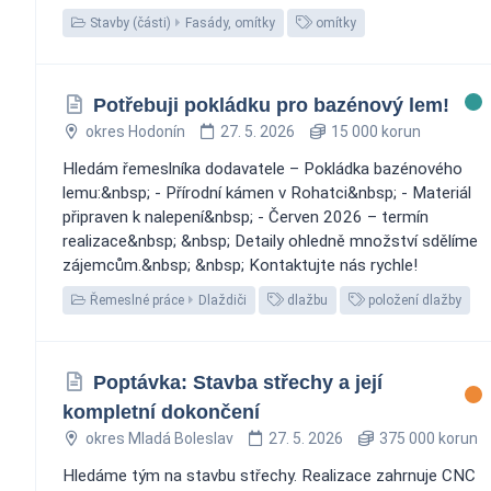
Stavby (části)
Fasády, omítky
omítky
Potřebuji pokládku pro bazénový lem! ‍️
okres Hodonín
27. 5. 2026
15 000 korun
Hledám řemeslníka dodavatele – Pokládka bazénového
lemu:&nbsp; - Přírodní kámen v Rohatci&nbsp; - Materiál
připraven k nalepení&nbsp; - Červen 2026 – termín
realizace&nbsp; &nbsp; Detaily ohledně množství sdělíme
zájemcům.&nbsp; &nbsp; Kontaktujte nás rychle!
Řemeslné práce
Dlaždiči
dlažbu
položení dlažby
Poptávka: Stavba střechy a její
kompletní dokončení
okres Mladá Boleslav
27. 5. 2026
375 000 korun
Hledáme tým na stavbu střechy. Realizace zahrnuje CNC