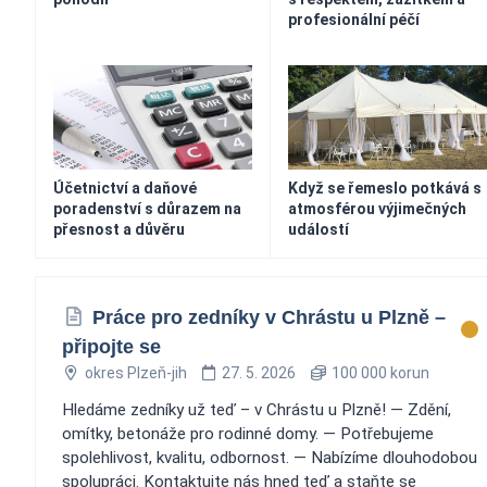
profesionální péčí
Účetnictví a daňové
Když se řemeslo potkává s
poradenství s důrazem na
atmosférou výjimečných
přesnost a důvěru
událostí
Práce pro zedníky v Chrástu u Plzně –
připojte se
okres Plzeň-jih
27. 5. 2026
100 000 korun
Hledáme zedníky už teď – v Chrástu u Plzně! — Zdění,
omítky, betonáže pro rodinné domy. — Potřebujeme
spolehlivost, kvalitu, odbornost. — Nabízíme dlouhodobou
spolupráci. Kontaktujte nás hned teď a staňte se