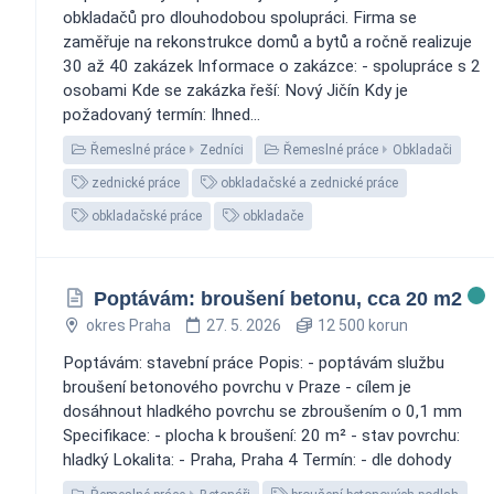
obkladačů pro dlouhodobou spolupráci. Firma se
zaměřuje na rekonstrukce domů a bytů a ročně realizuje
30 až 40 zakázek Informace o zakázce: - spolupráce s 2
osobami Kde se zakázka řeší: Nový Jičín Kdy je
požadovaný termín: Ihned...
Řemeslné práce
Zedníci
Řemeslné práce
Obkladači
zednické práce
obkladačské a zednické práce
obkladačské práce
obkladače
Poptávám: broušení betonu, cca 20 m2
okres Praha
27. 5. 2026
12 500 korun
Poptávám: stavební práce Popis: - poptávám službu
broušení betonového povrchu v Praze - cílem je
dosáhnout hladkého povrchu se zbroušením o 0,1 mm
Specifikace: - plocha k broušení: 20 m² - stav povrchu:
hladký Lokalita: - Praha, Praha 4 Termín: - dle dohody