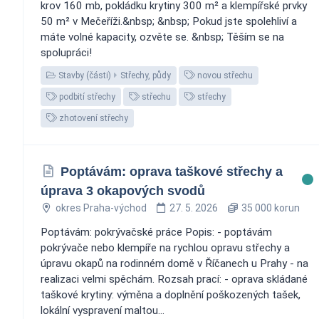
krov 160 mb, pokládku krytiny 300 m² a klempířské prvky
50 m² v Mečeříži.&nbsp; &nbsp; Pokud jste spolehliví a
máte volné kapacity, ozvěte se. &nbsp; Těším se na
spolupráci!
Stavby (části)
Střechy, půdy
novou střechu
podbití střechy
střechu
střechy
zhotovení střechy
Poptávám: oprava taškové střechy a
úprava 3 okapových svodů
okres Praha-východ
27. 5. 2026
35 000 korun
Poptávám: pokrývačské práce Popis: - poptávám
pokrývače nebo klempíře na rychlou opravu střechy a
úpravu okapů na rodinném domě v Říčanech u Prahy - na
realizaci velmi spěchám. Rozsah prací: - oprava skládané
taškové krytiny: výměna a doplnění poškozených tašek,
lokální vyspravení maltou...