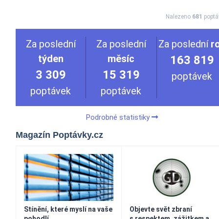
Nalezeno
681
poptá
Za poslední
Za poslední
Za poslední
r
týden
měsíc
163 819
3 309
15 319
poptávek
poptávek
poptávek
Podrobné statistiky
Magazín Poptávky.cz
Stínění, které myslí na vaše
Objevte svět zbraní
pohodlí
s respektem, zážitkem a