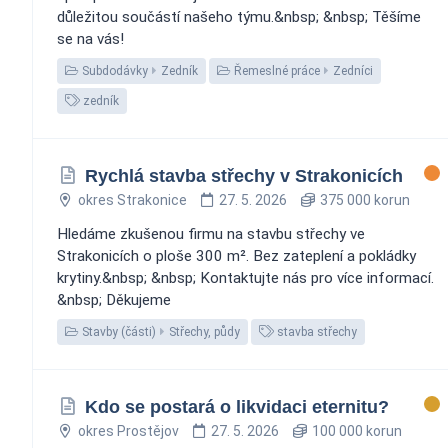
důležitou součástí našeho týmu.&nbsp; &nbsp; Těšíme
se na vás!
Subdodávky
Zedník
Řemeslné práce
Zedníci
zedník
Rychlá stavba střechy v Strakonicích
okres Strakonice
27. 5. 2026
375 000 korun
Hledáme zkušenou firmu na stavbu střechy ve
Strakonicích o ploše 300 m². Bez zateplení a pokládky
krytiny.&nbsp; &nbsp; Kontaktujte nás pro více informací.
&nbsp; Děkujeme
Stavby (části)
Střechy, půdy
stavba střechy
Kdo se postará o likvidaci eternitu?
okres Prostějov
27. 5. 2026
100 000 korun