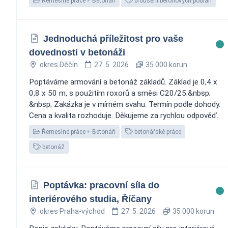
Řemeslné práce
Betonáři
broušení betonových podlah
Jednoduchá příležitost pro vaše
dovednosti v betonáži
okres Děčín
27. 5. 2026
35 000 korun
Poptáváme armování a betonáž základů. Základ je 0,4 x
0,8 x 50 m, s použitím roxorů a směsi C20/25.&nbsp;
&nbsp; Zakázka je v mírném svahu. Termín podle dohody.
Cena a kvalita rozhoduje. Děkujeme za rychlou odpověď.
Řemeslné práce
Betonáři
betonářské práce
betonáž
Poptávka: pracovní síla do
interiérového studia, Říčany
okres Praha-východ
27. 5. 2026
35 000 korun