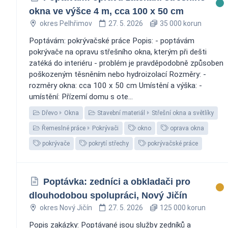
okna ve výšce 4 m, cca 100 x 50 cm
okres Pelhřimov
27. 5. 2026
35 000 korun
Poptávám: pokrývačské práce Popis: - poptávám
pokrývače na opravu střešního okna, kterým při dešti
zatéká do interiéru - problém je pravděpodobně způsoben
poškozeným těsněním nebo hydroizolací Rozměry: -
rozměry okna: cca 100 x 50 cm Umístění a výška: -
umístění: Přízemí domu s ote...
Dřevo
Okna
Stavební materiál
Střešní okna a světlíky
Řemeslné práce
Pokrývači
okno
oprava okna
pokrývače
pokrytí střechy
pokrývačské práce
Poptávka: zedníci a obkladači pro
dlouhodobou spolupráci, Nový Jičín
okres Nový Jičín
27. 5. 2026
125 000 korun
Popis zakázky: Poptávané jsou služby zedníků a