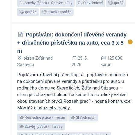
Stavby (části)
Garáže, dílny
Stavebnictví
garáž
garáže
stavbu garáže
Poptávám: dokončení dřevěné verandy
+ dřevěného přístřešku na auto, cca 3 x 5
m
okres Žďár nad
25. 5.
125 000
Sázavou
2026
korun
Poptávám: stavební práce Popis: - poptávám odborníka
na dokončení dřevěné verandy a přístřešku pro auto u
rodinného domu ve Skoroticích, Žďár nad Sázavou -
cílem je zabezpečit plnou funkčnost a estetický vzhled
obou stavebních prvků Rozsah prací: - nosná konstrukce:
Montáž a usazení verandy...
Řemeslné práce
Tesaři
Stavebnictví
Stavby (části)
Terasy