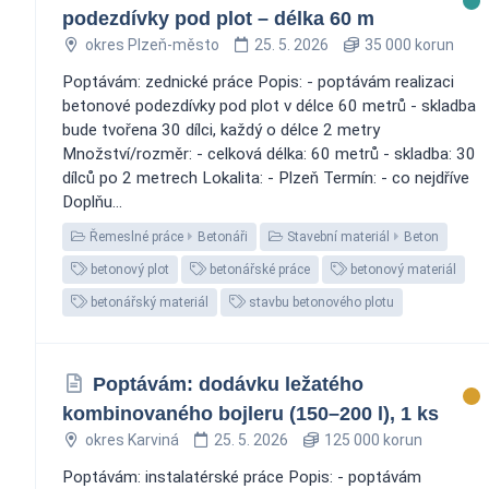
podezdívky pod plot – délka 60 m
okres Plzeň-město
25. 5. 2026
35 000 korun
Poptávám: zednické práce Popis: - poptávám realizaci
betonové podezdívky pod plot v délce 60 metrů - skladba
bude tvořena 30 dílci, každý o délce 2 metry
Množství/rozměr: - celková délka: 60 metrů - skladba: 30
dílců po 2 metrech Lokalita: - Plzeň Termín: - co nejdříve
Doplňu...
Řemeslné práce
Betonáři
Stavební materiál
Beton
betonový plot
betonářské práce
betonový materiál
betonářský materiál
stavbu betonového plotu
Poptávám: dodávku ležatého
kombinovaného bojleru (150–200 l), 1 ks
okres Karviná
25. 5. 2026
125 000 korun
Poptávám: instalatérské práce Popis: - poptávám