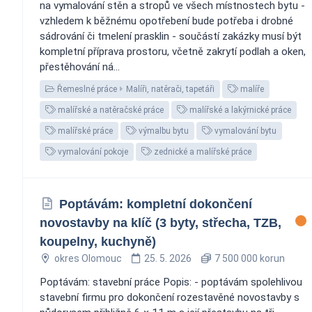
na vymalování stěn a stropů ve všech místnostech bytu -
vzhledem k běžnému opotřebení bude potřeba i drobné
sádrování či tmelení prasklin - součástí zakázky musí být
kompletní příprava prostoru, včetně zakrytí podlah a oken,
přestěhování ná...
Řemeslné práce
Malíři, natěrači, tapetáři
malíře
malířské a natěračské práce
malířské a lakýrnické práce
malířské práce
výmalbu bytu
vymalování bytu
vymalování pokoje
zednické a malířské práce
Poptávám: kompletní dokončení
novostavby na klíč (3 byty, střecha, TZB,
koupelny, kuchyně)
okres Olomouc
25. 5. 2026
7 500 000 korun
Poptávám: stavební práce Popis: - poptávám spolehlivou
stavební firmu pro dokončení rozestavěné novostavby s