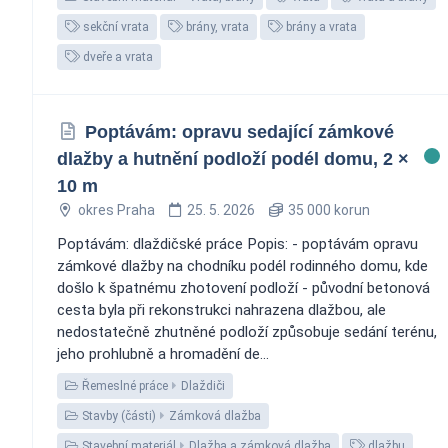
sekční vrata
brány, vrata
brány a vrata
dveře a vrata
Poptávám: opravu sedající zámkové
dlažby a hutnění podloží podél domu, 2 ×
10 m
okres Praha
25. 5. 2026
35 000 korun
Poptávám: dlaždičské práce Popis: - poptávám opravu
zámkové dlažby na chodníku podél rodinného domu, kde
došlo k špatnému zhotovení podloží - původní betonová
cesta byla při rekonstrukci nahrazena dlažbou, ale
nedostatečně zhutněné podloží způsobuje sedání terénu,
jeho prohlubně a hromadění de...
Řemeslné práce
Dlaždiči
Stavby (části)
Zámková dlažba
Stavební materiál
Dlažba a zámková dlažba
dlažbu