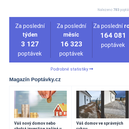
Nalezeno
783
poptá
Za poslední
Za poslední
Za poslední
r
týden
měsíc
164 081
3 127
16 323
poptávek
poptávek
poptávek
Podrobné statistiky
Magazín Poptávky.cz
Váš nový domov nebo
Váš domov ve správných
chytrá investice začíná u
rukou