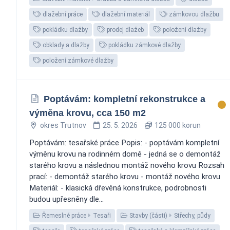
dlažební práce
dlažební materiál
zámkovou dlažbu
pokládku dlažby
prodej dlažeb
položení dlažby
obklady a dlažby
pokládku zámkové dlažby
položení zámkové dlažby
Poptávám: kompletní rekonstrukce a
výměna krovu, cca 150 m2
okres Trutnov
25. 5. 2026
125 000 korun
Poptávám: tesařské práce Popis: - poptávám kompletní
výměnu krovu na rodinném domě - jedná se o demontáž
starého krovu a následnou montáž nového krovu Rozsah
prací: - demontáž starého krovu - montáž nového krovu
Materiál: - klasická dřevěná konstrukce, podrobnosti
budou upřesněny dle...
Řemeslné práce
Tesaři
Stavby (části)
Střechy, půdy