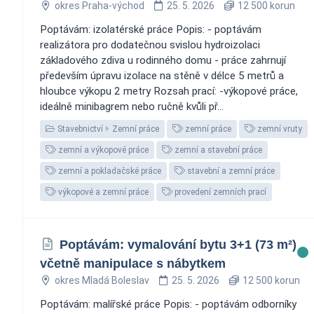
okres Praha-východ
25. 5. 2026
12 500 korun
Poptávám: izolatérské práce Popis: - poptávám
realizátora pro dodatečnou svislou hydroizolaci
základového zdiva u rodinného domu - práce zahrnují
především úpravu izolace na stěně v délce 5 metrů a
hloubce výkopu 2 metry Rozsah prací: -výkopové práce,
ideálně minibagrem nebo ručně kvůli př...
Stavebnictví
Zemní práce
zemní práce
zemní vruty
zemní a výkopové práce
zemní a stavební práce
zemní a pokladačské práce
stavební a zemní práce
výkopové a zemní práce
provedení zemních prací
Poptávám: vymalování bytu 3+1 (73 m²)
včetně manipulace s nábytkem
okres Mladá Boleslav
25. 5. 2026
12 500 korun
Poptávám: malířské práce Popis: - poptávám odborníky