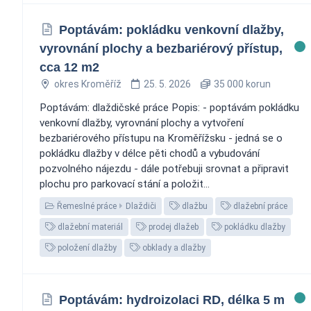
Poptávám: pokládku venkovní dlažby,
vyrovnání plochy a bezbariérový přístup,
cca 12 m2
okres Kroměříž
25. 5. 2026
35 000 korun
Poptávám: dlaždičské práce Popis: - poptávám pokládku
venkovní dlažby, vyrovnání plochy a vytvoření
bezbariérového přístupu na Kroměřížsku - jedná se o
pokládku dlažby v délce pěti chodů a vybudování
pozvolného nájezdu - dále potřebuji srovnat a připravit
plochu pro parkovací stání a položit...
Řemeslné práce
Dlaždiči
dlažbu
dlažební práce
dlažební materiál
prodej dlažeb
pokládku dlažby
položení dlažby
obklady a dlažby
Poptávám: hydroizolaci RD, délka 5 m