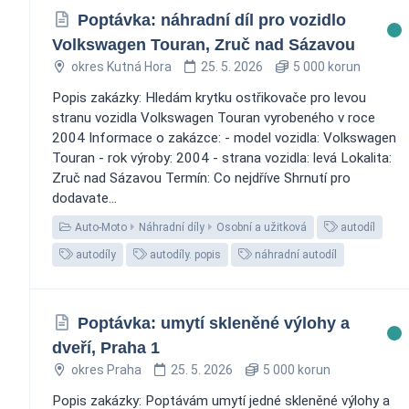
Poptávka: náhradní díl pro vozidlo
Volkswagen Touran, Zruč nad Sázavou
okres Kutná Hora
25. 5. 2026
5 000 korun
Popis zakázky: Hledám krytku ostřikovače pro levou
stranu vozidla Volkswagen Touran vyrobeného v roce
2004 Informace o zakázce: - model vozidla: Volkswagen
Touran - rok výroby: 2004 - strana vozidla: levá Lokalita:
Zruč nad Sázavou Termín: Co nejdříve Shrnutí pro
dodavate...
Auto-Moto
Náhradní díly
Osobní a užitková
autodíl
autodíly
autodíly. popis
náhradní autodíl
Poptávka: umytí skleněné výlohy a
dveří, Praha 1
okres Praha
25. 5. 2026
5 000 korun
Popis zakázky: Poptávám umytí jedné skleněné výlohy a