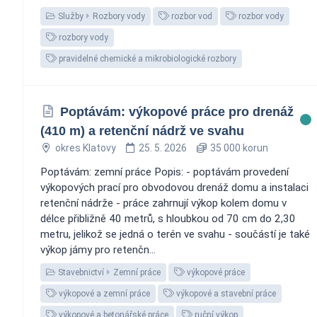
Služby
Rozbory vody
rozbor vod
rozbor vody
rozbory vody
pravidelné chemické a mikrobiologické rozbory
Poptávám: výkopové práce pro drenáž
(410 m) a retenční nádrž ve svahu
okres Klatovy
25. 5. 2026
35 000 korun
Poptávám: zemní práce Popis: - poptávám provedení
výkopových prací pro obvodovou drenáž domu a instalaci
retenční nádrže - práce zahrnují výkop kolem domu v
délce přibližně 40 metrů, s hloubkou od 70 cm do 2,30
metru, jelikož se jedná o terén ve svahu - součástí je také
výkop jámy pro retenčn...
Stavebnictví
Zemní práce
výkopové práce
výkopové a zemní práce
výkopové a stavební práce
výkopové a betonářské práce
ruční výkop