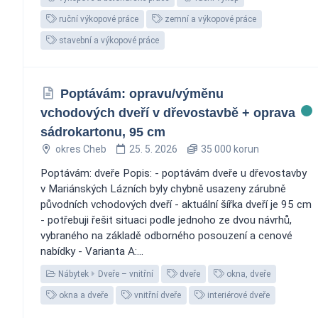
ruční výkopové práce
zemní a výkopové práce
stavební a výkopové práce
Poptávám: opravu/výměnu
vchodových dveří v dřevostavbě + oprava
sádrokartonu, 95 cm
okres Cheb
25. 5. 2026
35 000 korun
Poptávám: dveře Popis: - poptávám dveře u dřevostavby
v Mariánských Lázních byly chybně usazeny zárubně
původních vchodových dveří - aktuální šířka dveří je 95 cm
- potřebuji řešit situaci podle jednoho ze dvou návrhů,
vybraného na základě odborného posouzení a cenové
nabídky - Varianta A:...
Nábytek
Dveře – vnitřní
dveře
okna, dveře
okna a dveře
vnitřní dveře
interiérové dveře