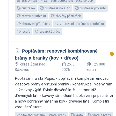
Stavby (části)
Zahradní domky, přístřešky, pergoly
přístřešek
přístřešek na auto
přístřešek pro auto
stavbu přístřešku
dřevěný přístřešek
zhotovení přístřešku
zhotovení dřevěného přístřešku
tesaře
tesařské práce
Poptávám: renovaci kombinované
brány a branky (kov + dřevo)
okres Žďár nad
25. 5.
125 000
Sázavou
2026
korun
Poptávám: vrata Popis: - poptávám kompletní renovaci
vjezdové brány a vstupní branky - konstrukce: Nosný rám
je železný výplň: Svislé dřevěné latě - demontáž
dřevěných latí - kovový rám: Očištění, zbavení případné rzi
a nový ochranný nátěr na kov - dřevěné latě: Kompletní
zbroušení staré...
Stavební materiál
Vrata, brány
vrata
vrata a brány