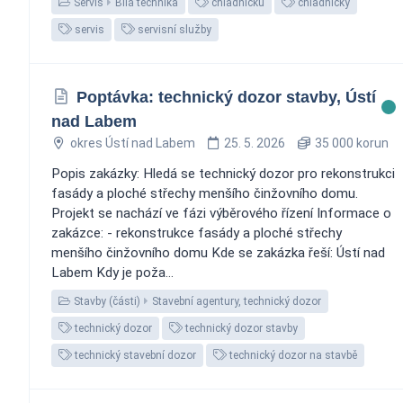
Servis
Bílá technika
chladničku
chladničky
servis
servisní služby
Poptávka: technický dozor stavby, Ústí
nad Labem
okres Ústí nad Labem
25. 5. 2026
35 000 korun
Popis zakázky: Hledá se technický dozor pro rekonstrukci
fasády a ploché střechy menšího činžovního domu.
Projekt se nachází ve fázi výběrového řízení Informace o
zakázce: - rekonstrukce fasády a ploché střechy
menšího činžovního domu Kde se zakázka řeší: Ústí nad
Labem Kdy je poža...
Stavby (části)
Stavební agentury, technický dozor
technický dozor
technický dozor stavby
technický stavební dozor
technický dozor na stavbě