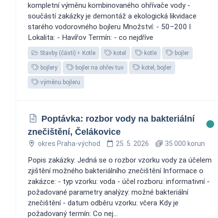
kompletní výměnu kombinovaného ohřívače vody -
součástí zakázky je demontáž a ekologická likvidace
starého vodorovného bojleru Množství: - 50–200 l
Lokalita: - Havířov Termín: - co nejdříve
Stavby (části)
Kotle
kotel
kotle
bojler
bojlery
bojler na ohřev tuv
kotel, bojler
výměnu bojleru
Poptávka: rozbor vody na bakteriální
znečištění, Čelákovice
okres Praha-východ
25. 5. 2026
35 000 korun
Popis zakázky: Jedná se o rozbor vzorku vody za účelem
zjištění možného bakteriálního znečištění Informace o
zakázce: - typ vzorku: voda - účel rozboru: informativní -
požadované parametry analýzy: možné bakteriální
znečištění - datum odběru vzorku: včera Kdy je
požadovaný termín: Co nej...