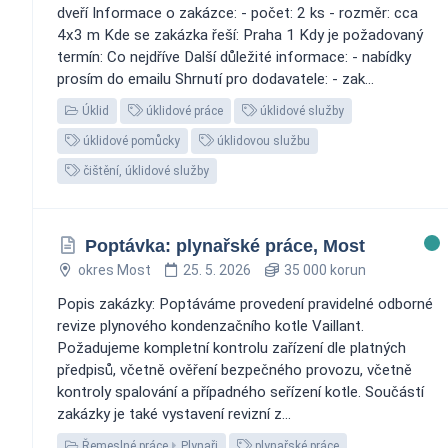
dveří Informace o zakázce: - počet: 2 ks - rozměr: cca
4x3 m Kde se zakázka řeší: Praha 1 Kdy je požadovaný
termín: Co nejdříve Další důležité informace: - nabídky
prosím do emailu Shrnutí pro dodavatele: - zak...
Úklid
úklidové práce
úklidové služby
úklidové pomůcky
úklidovou službu
čištění, úklidové služby
Poptávka: plynařské práce, Most
okres Most
25. 5. 2026
35 000 korun
Popis zakázky: Poptáváme provedení pravidelné odborné
revize plynového kondenzačního kotle Vaillant.
Požadujeme kompletní kontrolu zařízení dle platných
předpisů, včetně ověření bezpečného provozu, včetně
kontroly spalování a případného seřízení kotle. Součástí
zakázky je také vystavení revizní z...
Řemeslné práce
Plynaři
plynařské práce