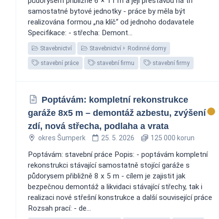
půdorysem přibližně 6 × 11 m a její přestavbu na tři
samostatné bytové jednotky - práce by měla být
realizována formou „na klíč“ od jednoho dodavatele
Specifikace: - střecha: Demont...
Stavebnictví
Stavebnictví
Rodinné domy
stavební práce
stavební firmu
stavební firmy
Poptávám: kompletní rekonstrukce
garáže 8x5 m – demontáž azbestu, zvýšení
zdí, nová střecha, podlaha a vrata
okres Šumperk
25. 5. 2026
125 000 korun
Poptávám: stavební práce Popis: - poptávám kompletní
rekonstrukci stávající samostatně stojící garáže s
půdorysem přibližně 8 x 5 m - cílem je zajistit jak
bezpečnou demontáž a likvidaci stávající střechy, tak i
realizaci nové střešní konstrukce a další související práce
Rozsah prací: - de...