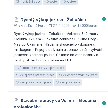
montážní práce
postel
postele
Rychlý výkop jezírka - Žehušice
okres Kutná Hora
27. 4. 2026
15 000 korun
Rychlý výkop jezírka - Žehušice - Velikost: 5x3 metry -
Hloubka: 120 cm - Lokalita: Žehušice u Kutné Hory -
Nástup: Okamžitě! Hledáme zkušeného výkopáře s
minibagrem . Připojte se k nám a pomozte nám vytvořit
jedinečné zahradní jezírko. Čekáme na vaše nabídky a
návrhy, jak bychom společně mohli t...
Řemeslné práce
Výkopové práce
výkopové a stavební práce
výkopové a zednické práce
výkopové a zemní práce
výkopové práce
Stavební úpravy ve Velimi – hledáme
profesionály! ️