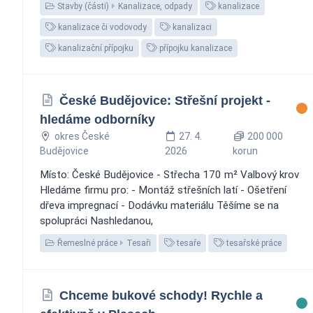
Stavby (části)
Kanalizace, odpady
kanalizace
kanalizace či vodovody
kanalizaci
kanalizační přípojku
přípojku kanalizace
České Budějovice: Střešní projekt -
hledáme odborníky
okres České
27. 4.
200 000
Budějovice
2026
korun
Místo: České Budějovice - Střecha 170 m² Valbový krov
Hledáme firmu pro: - Montáž střešních latí - Ošetření
dřeva impregnací - Dodávku materiálu Těšíme se na
spolupráci Nashledanou,
Řemeslné práce
Tesaři
tesaře
tesařské práce
Chceme bukové schody! Rychle a