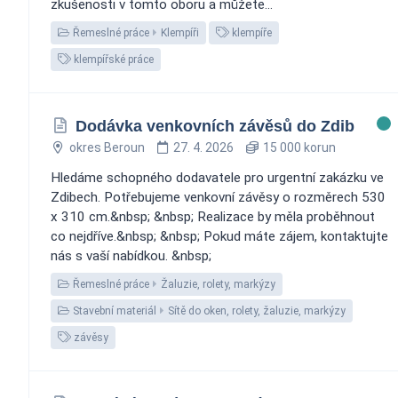
zkušenosti v tomto oboru a můžete...
Řemeslné práce
Klempíři
klempíře
klempířské práce
Dodávka venkovních závěsů do Zdib
okres Beroun
27. 4. 2026
15 000 korun
Hledáme schopného dodavatele pro urgentní zakázku ve
Zdibech. Potřebujeme venkovní závěsy o rozměrech 530
x 310 cm.&nbsp; &nbsp; Realizace by měla proběhnout
co nejdříve.&nbsp; &nbsp; Pokud máte zájem, kontaktujte
nás s vaší nabídkou. &nbsp;
Řemeslné práce
Žaluzie, rolety, markýzy
Stavební materiál
Sítě do oken, rolety, žaluzie, markýzy
závěsy