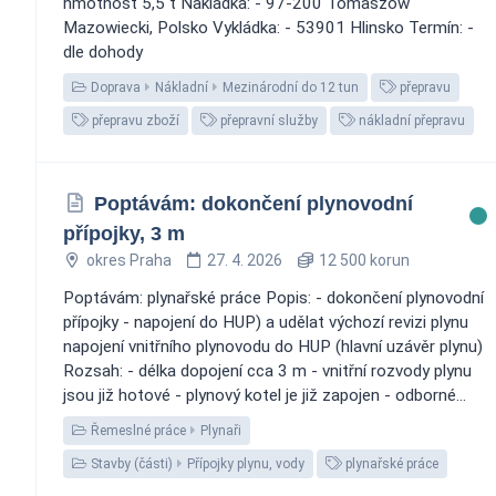
hmotnost 5,5 t Nakládka: - 97-200 Tomaszów
Mazowiecki, Polsko Vykládka: - 53901 Hlinsko Termín: -
dle dohody
Doprava
Nákladní
Mezinárodní do 12 tun
přepravu
přepravu zboží
přepravní služby
nákladní přepravu
Poptávám: dokončení plynovodní
přípojky, 3 m
okres Praha
27. 4. 2026
12 500 korun
Poptávám: plynařské práce Popis: - dokončení plynovodní
přípojky - napojení do HUP) a udělat výchozí revizi plynu
napojení vnitřního plynovodu do HUP (hlavní uzávěr plynu)
Rozsah: - délka dopojení cca 3 m - vnitřní rozvody plynu
jsou již hotové - plynový kotel je již zapojen - odborné...
Řemeslné práce
Plynaři
Stavby (části)
Přípojky plynu, vody
plynařské práce