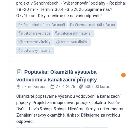
projekt v Senohrabech: - Vybetonování podlahy - Rozloha:
18–20 m² - Termín: 30.4.–3.5.2026 Zajímáte nás?
Ozvěte se! Díky a těšíme se na vaši odpověď!
Řemeslné práce
Betonáři
Stavební materiál
Beton
betonářské práce
betonářský materiál
betonové výrobky
betonovou dlažbu
betonový materiál
Poptávka: Okamžitá výstavba
vodovodní a kanalizační přípojky
okres Beroun
27. 4. 2026
500 000 korun
Okamžitě poptáváme výstavbu vodovodní a kanalizační
přípojky. Projekt zahrnuje devět přípojek, lokalita: Králův
Dvůr - Levín.&nbsp; &nbsp; Hledáme firmy s referencemi.
Zahájení stavby okamžitě. &nbsp; Děkujeme za rychlou
odpověď.