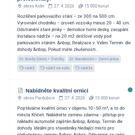
okres Kolín
27. 4. 2026
15 000 korun
Rozšíření parkovacího stání – ze 300 na 500 cm.
Vyrovnání chodníku – úroveň vozovky minus 20 - 40 cm.
Odstranění staré jímky – demolice horní desky, zasypání.
Instalace nádrže – na 20 m3 dešťové vody pod
parkovacím stáním. &nbsp; Realizace v: Velim Termín: dle
dohody &nbsp; Pokud máte zkušenosti...
Stavby (části)
Čističky
Stavebnictví
Zemní práce
nádrž
nádrž na vodu
nádrže
Nabídněte kvalitní ornici
okres Pardubice
27. 4. 2026
15 000 korun
Poptáváme kvalitní ornici v objemu 10–50 m³, a to do
města Křičeň. Nabídněte zeminu zdarma - přístup pro
nákladní automobil zajištěn.&nbsp; &nbsp; Termín dle
dohody. Ideální pro stavebníky hledající místo pro
přebytečnou zeminu.&nbsp; &nbsp; Děkujeme za vaše