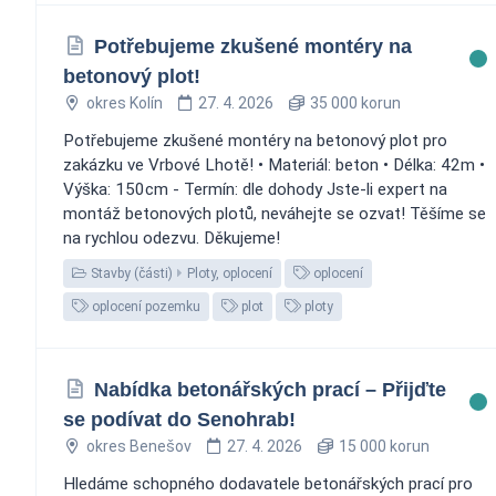
Potřebujeme zkušené montéry na
betonový plot!
okres Kolín
27. 4. 2026
35 000 korun
Potřebujeme zkušené montéry na betonový plot pro
zakázku ve Vrbové Lhotě! • Materiál: beton • Délka: 42m •
Výška: 150cm - Termín: dle dohody Jste-li expert na
montáž betonových plotů, neváhejte se ozvat! Těšíme se
na rychlou odezvu. Děkujeme!
Stavby (části)
Ploty, oplocení
oplocení
oplocení pozemku
plot
ploty
Nabídka betonářských prací – Přijďte
se podívat do Senohrab!
okres Benešov
27. 4. 2026
15 000 korun
Hledáme schopného dodavatele betonářských prací pro