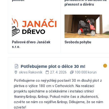
přesnost a důvěru
Palivové dřevo Janáček
Svoboda pohybu
s.r.o.
Potřebujeme plot o délce 30 m!
okres Rakovník
27. 4. 2026
100 000 korun
Potřebujeme co nejrychleji postavit 30 m dlouhý plot z
pletiva o výšce 180 cm v Cerhovicích. Na realizaci
projektu spěcháme a očekáváme i instalaci stínicí
tkaniny.&nbsp; &nbsp; Pokud máte čas a zkušenosti,
ozvěte se nám co nejdříve.&nbsp; Děkujeme, že se nám
ozvete!