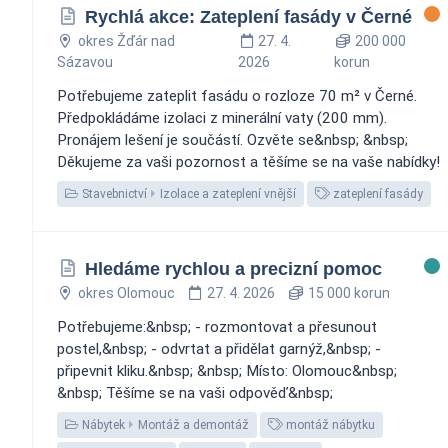
Rychlá akce: Zateplení fasády v Černé
okres Žďár nad
27. 4.
200 000
Sázavou
2026
korun
Potřebujeme zateplit fasádu o rozloze 70 m² v Černé.
Předpokládáme izolaci z minerální vaty (200 mm).
Pronájem lešení je součástí. Ozvěte se&nbsp; &nbsp;
Děkujeme za vaši pozornost a těšíme se na vaše nabídky!
Stavebnictví
Izolace a zateplení vnější
zateplení fasády
Hledáme rychlou a precizní pomoc ️
okres Olomouc
27. 4. 2026
15 000 korun
Potřebujeme:&nbsp; - rozmontovat a přesunout
postel,&nbsp; - odvrtat a přidělat garnýž,&nbsp; -
připevnit kliku.&nbsp; &nbsp; Místo: Olomouc&nbsp;
&nbsp; Těšíme se na vaši odpověď&nbsp;
Nábytek
Montáž a demontáž
montáž nábytku