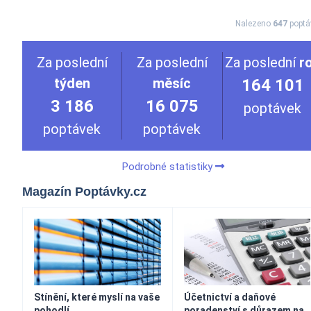
Nalezeno
647
poptá
Za poslední
Za poslední
Za poslední
r
týden
měsíc
164 101
3 186
16 075
poptávek
poptávek
poptávek
Podrobné statistiky
Magazín Poptávky.cz
Stínění, které myslí na vaše
Účetnictví a daňové
pohodlí
poradenství s důrazem na