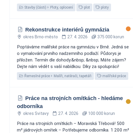
Stavby (části)
Ploty, oplocení
plot
ploty
Rekonstrukce interiérů gymnázia
okres Brno-město
27. 4. 2026
375 000 korun
Poptáváme malířské práce na gymnáziu v Brně. Jedná se
o vymalování prvního nadzemního podlaží. Půdorys je
přiložen. Termín dle dohody.&nbsp; &nbsp; Máte zájem?
Dejte nám vědět s vaší nabídkou. Díky za spolupráci!
Řemeslné práce
Malíři, natěrači, tapetáři
malířské práce
Práce na strojních omítkách - hledáme
odborníka
okres Svitavy
27. 4. 2026
100 000 korun
Práce na strojních omítkách – Moravská Třebová! 500
m² jádrových omítek – Potřebujeme odborníka. 1 200 m²