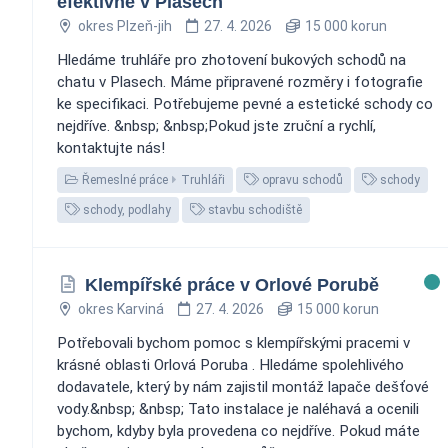
efektivně v Plasech
okres Plzeň-jih
27. 4. 2026
15 000 korun
Hledáme truhláře pro zhotovení bukových schodů na
chatu v Plasech. Máme připravené rozměry i fotografie
ke specifikaci. Potřebujeme pevné a estetické schody co
nejdříve. &nbsp; &nbsp;Pokud jste zruční a rychlí,
kontaktujte nás!
Řemeslné práce
Truhláři
opravu schodů
schody
schody, podlahy
stavbu schodiště
Klempířské práce v Orlové Porubě ️
okres Karviná
27. 4. 2026
15 000 korun
Potřebovali bychom pomoc s klempířskými pracemi v
krásné oblasti Orlová Poruba . Hledáme spolehlivého
dodavatele, který by nám zajistil montáž lapače dešťové
vody.&nbsp; &nbsp; Tato instalace je naléhavá a ocenili
bychom, kdyby byla provedena co nejdříve. Pokud máte