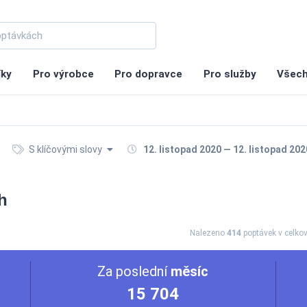
íky
Pro výrobce
Pro dopravce
Pro služby
Všech
S klíčovými slovy
12. listopad 2020 — 12. listopad 202
h
Nalezeno
414
poptávek
v celko
Za poslední
měsíc
15 704