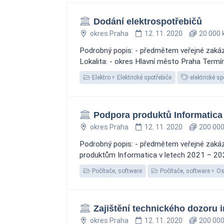
Dodání elektrospotřebičů
okres Praha
12. 11. 2020
20 000 
Podrobný popis: - předmětem veřejné zakáz
Lokalita: - okres Hlavní město Praha Termín
Elektro
Elektrické spotřebiče
elektrické sp
Podpora produktů Informatica
okres Praha
12. 11. 2020
200 000
Podrobný popis: - předmětem veřejné zakáz
produktům Informatica v letech 2021 – 2023
Počítače, software
Počítače, software
Os
Zajištění technického dozoru i
okres Praha
12. 11. 2020
200 000