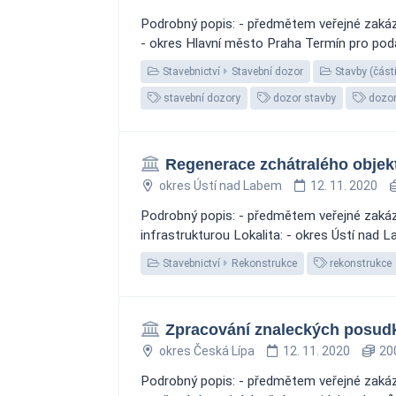
Podrobný popis: - předmětem veřejné zakázky
- okres Hlavní město Praha Termín pro podá
Stavebnictví
Stavební dozor
Stavby (části
stavební dozory
dozor stavby
dozor
Regenerace zchátralého objek
okres Ústí nad Labem
12. 11. 2020
Podrobný popis: - předmětem veřejné zakázk
infrastrukturou Lokalita: - okres Ústí nad 
Stavebnictví
Rekonstrukce
rekonstrukce
Zpracování znaleckých posud
okres Česká Lípa
12. 11. 2020
200
Podrobný popis: - předmětem veřejné zakáz