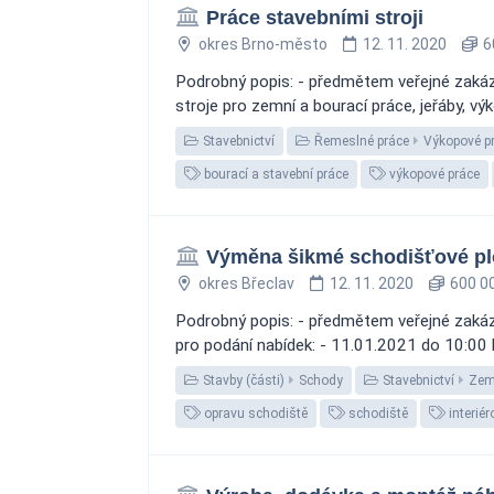
Práce stavebními stroji
okres Brno-město
12. 11. 2020
6
Podrobný popis: - předmětem veřejné zakázk
stroje pro zemní a bourací práce, jeřáby, vý
Stavebnictví
Řemeslné práce
Výkopové p
bourací a stavební práce
výkopové práce
Výměna šikmé schodišťové pl
okres Břeclav
12. 11. 2020
600 00
Podrobný popis: - předmětem veřejné zakázk
pro podání nabídek: - 11.01.2021 do 10:00 
Stavby (části)
Schody
Stavebnictví
Zem
opravu schodiště
schodiště
interiér