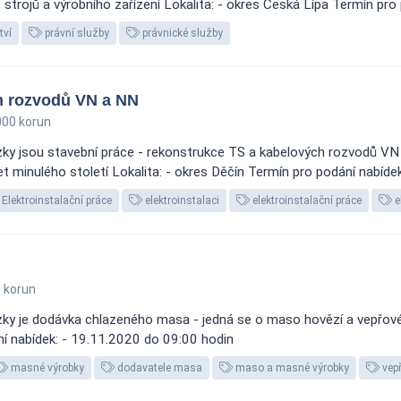
 strojů a výrobního zařízení Lokalita: - okres Česká Lípa Termín pro 
tví
právní služby
právnické služby
h rozvodů VN a NN
000 korun
ky jsou stavební práce - rekonstrukce TS a kabelových rozvodů VN
t minulého století Lokalita: - okres Děčín Termín pro podání nabídek
Elektroinstalační práce
elektroinstalaci
elektroinstalační práce
e
 korun
y je dodávka chlazeného masa - jedná se o maso hovězí a vepřové -
ní nabídek: - 19.11.2020 do 09:00 hodin
masné výrobky
dodavatele masa
maso a masné výrobky
vep