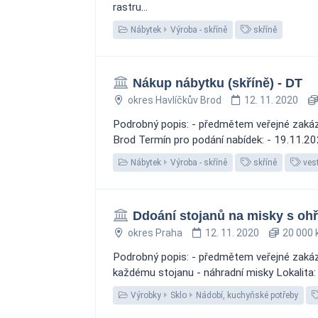
rastru...
Nábytek
Výroba - skříně
skříně
Nákup nábytku (skříně) - DT
okres Havlíčkův Brod
12. 11. 2020
Podrobný popis: - předmětem veřejné zakázky 
Brod Termín pro podání nabídek: - 19.11.20
Nábytek
Výroba - skříně
skříně
vest
Ddoání stojanů na misky s ohř
okres Praha
12. 11. 2020
20 000 
Podrobný popis: - předmětem veřejné zakázk
každému stojanu - náhradní misky Lokalita:
Výrobky
Sklo
Nádobí, kuchyňské potřeby