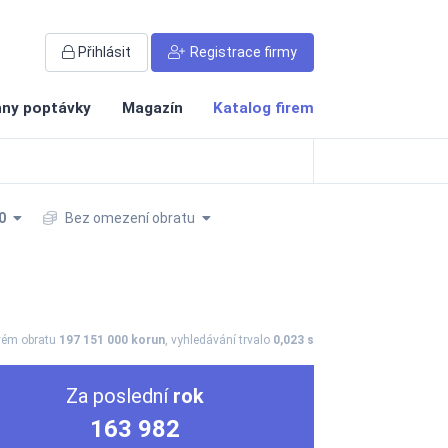
Přihlásit
Registrace firmy
ny poptávky
Magazín
Katalog firem
0
Bez omezení obratu
vém obratu
197 151 000 korun
, vyhledávání trvalo
0,023 s
Za poslední
rok
163 982