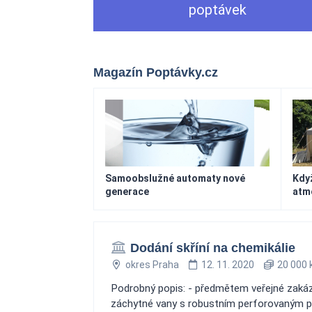
poptávek
Magazín Poptávky.cz
Samoobslužné automaty nové
Když
generace
atm
Dodání skříní na chemikálie
okres Praha
12. 11. 2020
20 000 
Podrobný popis: - předmětem veřejné zakázk
záchytné vany s robustním perforovaným po