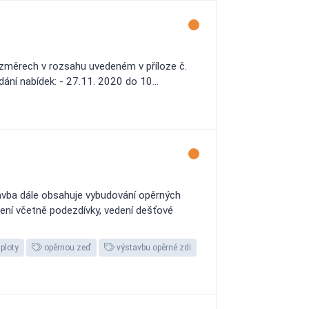
změrech v rozsahu uvedeném v příloze č.
ání nabídek: - 27.11. 2020 do 10...
tavba dále obsahuje vybudování opěrných
ní včetně podezdívky, vedení dešťové
ploty
opěrnou zeď
výstavbu opěrné zdi