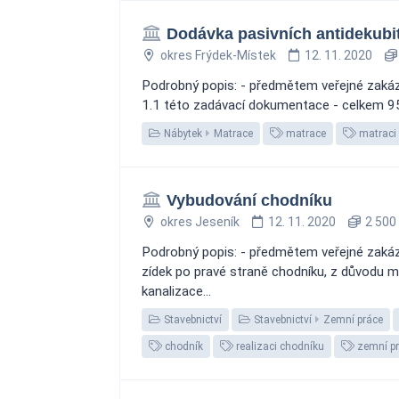
Dodávka pasivních antidekubi
okres Frýdek-Místek
12. 11. 2020
Podrobný popis: - předmětem veřejné zakáz
1.1 této zadávací dokumentace - celkem 95 k
Nábytek
Matrace
matrace
matraci
Vybudování chodníku
okres Jeseník
12. 11. 2020
2 500
Podrobný popis: - předmětem veřejné zakáz
zídek po pravé straně chodníku, z důvodu 
kanalizace...
Stavebnictví
Stavebnictví
Zemní práce
chodník
realizaci chodníku
zemní p