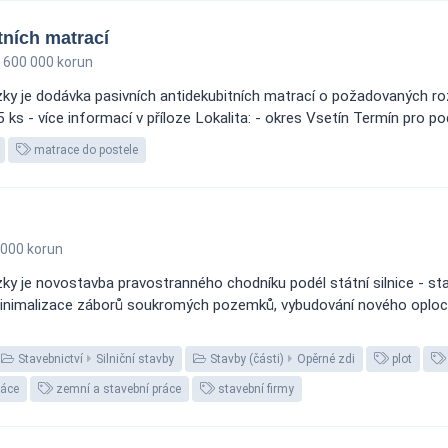
tních matrací
600 000 korun
ky je dodávka pasivních antidekubitních matrací o požadovaných ro
s - více informací v příloze Lokalita: - okres Vsetín Termín pro pod
matrace do postele
 000 korun
ky je novostavba pravostranného chodníku podél státní silnice - s
minimalizace záborů soukromých pozemků, vybudování nového oploce
Stavebnictví
Silniční stavby
Stavby (části)
Opěrné zdi
plot
ráce
zemní a stavební práce
stavební firmy