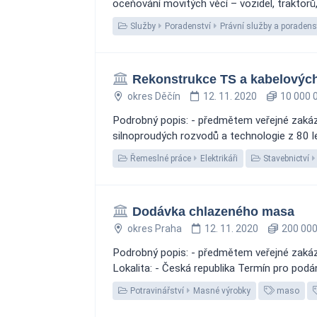
oceňování movitých věcí – vozidel, traktorů,
Služby
Poradenství
Právní služby a poradens
Rekonstrukce TS a kabelovýc
okres Děčín
12. 11. 2020
10 000 
Podrobný popis: - předmětem veřejné zakáz
silnoproudých rozvodů a technologie z 80 le
Řemeslné práce
Elektrikáři
Stavebnictví
Dodávka chlazeného masa
okres Praha
12. 11. 2020
200 000
Podrobný popis: - předmětem veřejné zakázk
Lokalita: - Česká republika Termín pro podá
Potravinářství
Masné výrobky
maso