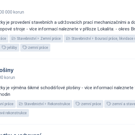
00 000 korun
y je provedení stavebních a udržovacích prací mechanizačními a dop
kopové stroje - více informací naleznete v příloze Lokalita: - okres
ráce
Stavebnictví
Zemní práce
Stavebnictví
Bourací práce, likvidace
jeřáby
zemní práce
ošiny
0 korun
y je výměna šikmé schodišťové plošiny - více informací naleznete v 
hodin
ní práce
Stavebnictví
Rekonstrukce
zemní práce
zemní a stave
ové rekonstrukce