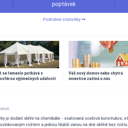
poptávek
Podrobné statistiky
 se řemeslo potkává s
Váš nový domov nebo chytrá
osférou výjimečných událostí
investice začíná u nás
korun
y je dodání skříní na chemikálie - svařovaná ocelová konstrukce, s
zinkovaným roštem a jednou hlubší vanou na dně skříně bez roštu. P