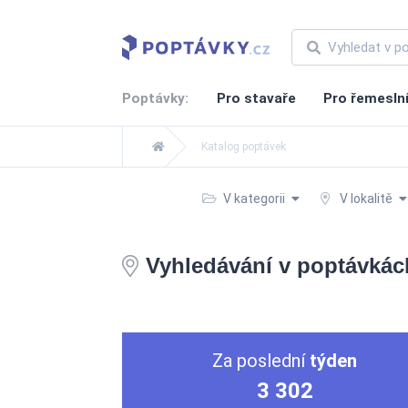
Poptávky:
Pro stavaře
Pro řemesln
Katalog poptávek
V kategorii
V lokalitě
Vyhledávání v poptávkác
Za poslední
týden
3 302