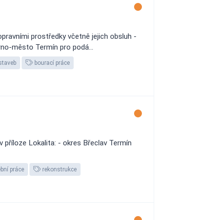
ravními prostředky včetně jejich obsluh -
 Brno-město Termín pro podá...
 staveb
bourací práce
příloze Lokalita: - okres Břeclav Termín
bní práce
rekonstrukce