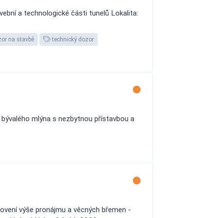
ební a technologické části tunelů Lokalita:
or na stavbě
technický dozor
u bývalého mlýna s nezbytnou přístavbou a
novení výše pronájmu a věcných břemen -