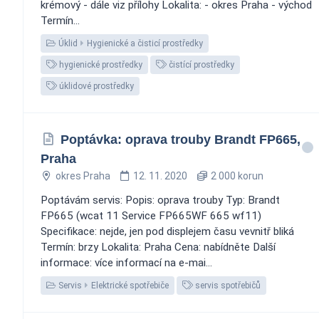
krémový - dále viz přílohy Lokalita: - okres Praha - východ
Termín...
Úklid
Hygienické a čisticí prostředky
hygienické prostředky
čistící prostředky
úklidové prostředky
Poptávka: oprava trouby Brandt FP665,
Praha
okres Praha
12. 11. 2020
2 000 korun
Poptávám servis: Popis: oprava trouby Typ: Brandt
FP665 (wcat 11 Service FP665WF 665 wf11)
Specifikace: nejde, jen pod displejem času vevnitř bliká
Termín: brzy Lokalita: Praha Cena: nabídněte Další
informace: více informací na e-mai...
Servis
Elektrické spotřebiče
servis spotřebičů