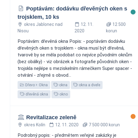
Poptávám: dodávku dřevěných oken s
trojsklem, 10 ks
okres Jablonec nad
12. 11.
12 500
Nisou
2020
korun
Poptávám: dřevěná okna Popis: - poptávám dodávku
dřevěných oken s trojsklem - okna musí být dřevěná,
tvarově by se měla podobat co nejvíce původním oknům
(bez obálky) - viz obrázek a fotografie původních oken -
trojskla nejlépe s meziskelním rámečkem Super spacer -
otvírání - zřejmě s obvod...
Dřevo
Okna
okna
okna a dveře
dřevěná okna
okno
Revitalizace zeleně
okres Kolín
12. 11. 2020
7 500 000 korun
Podrobný popis: - předmětem veřejné zakázky je