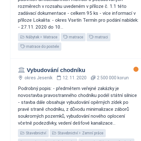
rozměrech v rozsahu uvedeném v příloze č. 1.1 této
zadávací dokumentace - celkem 95 ks - více informací v
příloze Lokalita: - okres Vsetín Termín pro podání nabídek:
- 27.11. 2020 do 10...
Nábytek
Matrace
matrace
matraci
matrace do postele
Vybudování chodníku
okres Jeseník
12. 11. 2020
2 500 000 korun
Podrobný popis: - předmětem veřejné zakázky je
novostavba pravostranného chodníku podél státní silnice
- stavba dále obsahuje vybudování opěrných zídek po
pravé straně chodníku, z důvodu minimalizace záborů
soukromých pozemků, vybudování nového oplocení
včetně podezdívky, vedení dešťové kanalizace...
Stavebnictví
Stavebnictví
Zemní práce