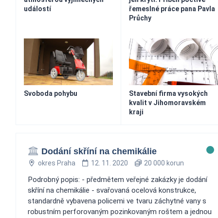
událostí
řemeslné práce pana Pavla
Průchy
Svoboda pohybu
Stavební firma vysokých
kvalit v Jihomoravském
kraji
Dodání skříní na chemikálie
okres Praha
12. 11. 2020
20 000 korun
Podrobný popis: - předmětem veřejné zakázky je dodání
skříní na chemikálie - svařovaná ocelová konstrukce,
standardně vybavena policemi ve tvaru záchytné vany s
robustním perforovaným pozinkovaným roštem a jednou