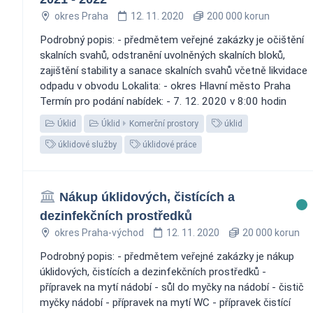
okres Praha
12. 11. 2020
200 000 korun
Podrobný popis: - předmětem veřejné zakázky je očištění
skalních svahů, odstranění uvolněných skalních bloků,
zajištění stability a sanace skalních svahů včetně likvidace
odpadu v obvodu Lokalita: - okres Hlavní město Praha
Termín pro podání nabídek: - 7. 12. 2020 v 8:00 hodin
Úklid
Úklid
Komerční prostory
úklid
úklidové služby
úklidové práce
Nákup úklidových, čistících a
dezinfekčních prostředků
okres Praha-východ
12. 11. 2020
20 000 korun
Podrobný popis: - předmětem veřejné zakázky je nákup
úklidových, čistících a dezinfekčních prostředků -
přípravek na mytí nádobí - sůl do myčky na nádobí - čistič
myčky nádobí - přípravek na mytí WC - přípravek čistící