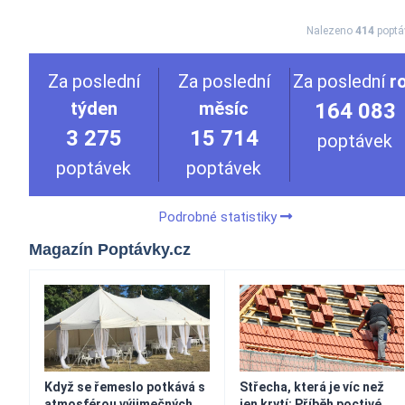
Nalezeno
414
poptá
Za poslední
Za poslední
Za poslední
r
týden
měsíc
164 083
3 275
15 714
poptávek
poptávek
poptávek
Podrobné statistiky
Magazín Poptávky.cz
Když se řemeslo potkává s
Střecha, která je víc než
atmosférou výjimečných
jen krytí: Příběh poctivé