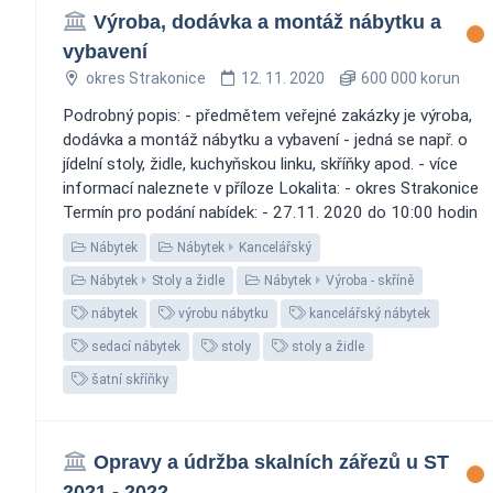
Výroba, dodávka a montáž nábytku a
vybavení
okres Strakonice
12. 11. 2020
600 000 korun
Podrobný popis: - předmětem veřejné zakázky je výroba,
dodávka a montáž nábytku a vybavení - jedná se např. o
jídelní stoly, židle, kuchyňskou linku, skříňky apod. - více
informací naleznete v příloze Lokalita: - okres Strakonice
Termín pro podání nabídek: - 27.11. 2020 do 10:00 hodin
Nábytek
Nábytek
Kancelářský
Nábytek
Stoly a židle
Nábytek
Výroba - skříně
nábytek
výrobu nábytku
kancelářský nábytek
sedací nábytek
stoly
stoly a židle
šatní skříňky
Opravy a údržba skalních zářezů u ST
2021 - 2022