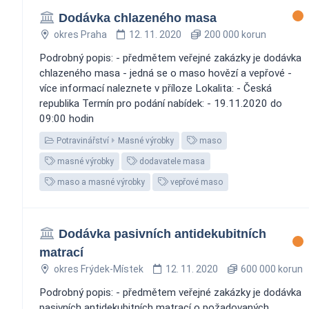
Dodávka chlazeného masa
okres Praha
12. 11. 2020
200 000 korun
Podrobný popis: - předmětem veřejné zakázky je dodávka
chlazeného masa - jedná se o maso hovězí a vepřové -
více informací naleznete v příloze Lokalita: - Česká
republika Termín pro podání nabídek: - 19.11.2020 do
09:00 hodin
Potravinářství
Masné výrobky
maso
masné výrobky
dodavatele masa
maso a masné výrobky
vepřové maso
Dodávka pasivních antidekubitních
matrací
okres Frýdek-Místek
12. 11. 2020
600 000 korun
Podrobný popis: - předmětem veřejné zakázky je dodávka
pasivních antidekubitních matrací o požadovaných