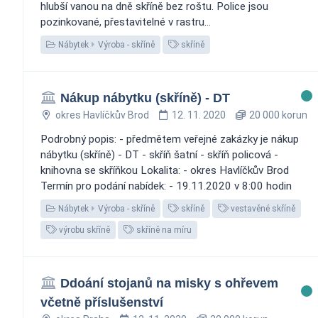
hlubší vanou na dně skříně bez roštu. Police jsou
pozinkované, přestavitelné v rastru...
Nábytek
Výroba - skříně
skříně
Nákup nábytku (skříně) - DT
okres Havlíčkův Brod
12. 11. 2020
20 000 korun
Podrobný popis: - předmětem veřejné zakázky je nákup
nábytku (skříně) - DT - skříň šatní - skříň policová -
knihovna se skříňkou Lokalita: - okres Havlíčkův Brod
Termín pro podání nabídek: - 19.11.2020 v 8:00 hodin
Nábytek
Výroba - skříně
skříně
vestavěné skříně
výrobu skříně
skříně na míru
Ddoání stojanů na misky s ohřevem
včetně příslušenství