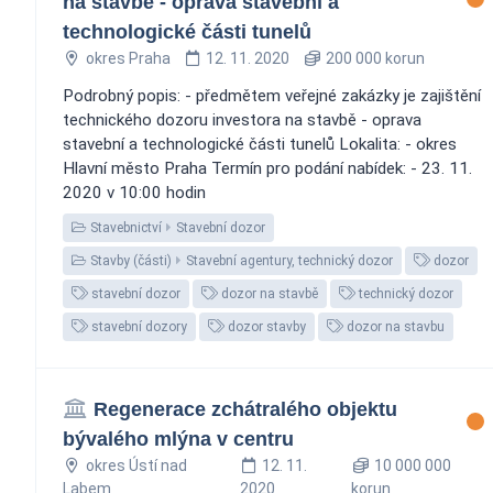
na stavbě - oprava stavební a
technologické části tunelů
okres Praha
12. 11. 2020
200 000 korun
Podrobný popis: - předmětem veřejné zakázky je zajištění
technického dozoru investora na stavbě - oprava
stavební a technologické části tunelů Lokalita: - okres
Hlavní město Praha Termín pro podání nabídek: - 23. 11.
2020 v 10:00 hodin
Stavebnictví
Stavební dozor
Stavby (části)
Stavební agentury, technický dozor
dozor
stavební dozor
dozor na stavbě
technický dozor
stavební dozory
dozor stavby
dozor na stavbu
Regenerace zchátralého objektu
bývalého mlýna v centru
okres Ústí nad
12. 11.
10 000 000
Labem
2020
korun