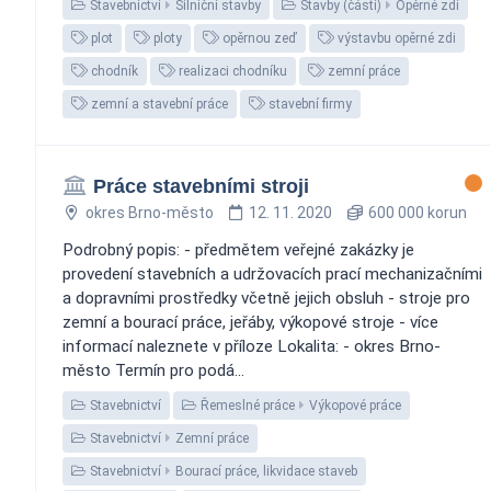
Stavebnictví
Silniční stavby
Stavby (části)
Opěrné zdi
plot
ploty
opěrnou zeď
výstavbu opěrné zdi
chodník
realizaci chodníku
zemní práce
zemní a stavební práce
stavební firmy
Práce stavebními stroji
okres Brno-město
12. 11. 2020
600 000 korun
Podrobný popis: - předmětem veřejné zakázky je
provedení stavebních a udržovacích prací mechanizačními
a dopravními prostředky včetně jejich obsluh - stroje pro
zemní a bourací práce, jeřáby, výkopové stroje - více
informací naleznete v příloze Lokalita: - okres Brno-
město Termín pro podá...
Stavebnictví
Řemeslné práce
Výkopové práce
Stavebnictví
Zemní práce
Stavebnictví
Bourací práce, likvidace staveb