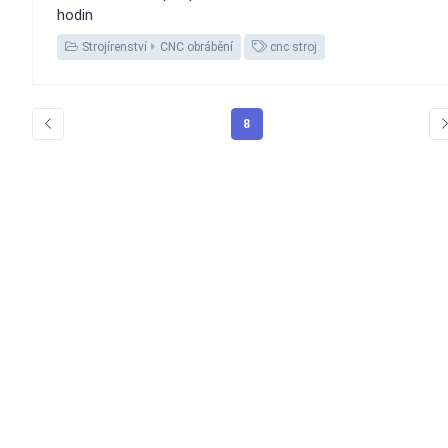
hodin
Strojírenství
CNC obrábění
cnc stroj
8