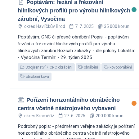
Poptávám: řezání a frézování
hliníkových profilů pro výrobu hliníkových
zárubní, Vysočina
okres Havlíčkův Brod
7. 7. 2025
35 000 korun
Poptávám: CNC či přesné obrábění Popis: - poptávám
řezání a frézování hliníkových profilů pro výrobu
hliníkových zárubní Rozsah zakázky: - dle přílohy Lokalita:
- Vysočina Termín: - 29. týden 2025
Strojírenství
CNC obrábění
obrábění
kovoobrábění
obrábění kovu
Pořízení horizontálního obráběcího
centra včetně nástrojového vybavení
okres Kroměříž
27. 6. 2025
200 000 korun
Podrobný popis: - předmětem veřejné zakázky je pořízení
horizontálního obráběcího centra včetně nástrojového