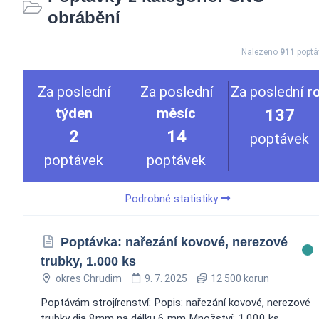
obrábění
Nalezeno
911
poptá
Za poslední
Za poslední
Za poslední
r
týden
měsíc
137
2
14
poptávek
poptávek
poptávek
Podrobné statistiky
Poptávka: nařezání kovové, nerezové
trubky, 1.000 ks
okres Chrudim
9. 7. 2025
12 500 korun
Poptávám strojírenství: Popis: nařezání kovové, nerezové
trubky dia 8mm na délku 6 mm Množství: 1.000 ks