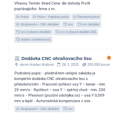
Vltavou Termín: ihned Cena: dle dohody Profil
poptávajícího: firma z m...
Práce
Práce
Poptávky práce
Řemeslné práce
Strojírenství
CNC obrábění
cnc
cnc obrábění
cnc či přesné obrábění
cnc či přesné obrábění dílů
dodání zaměstnanců
Dodávka CNC ohraňovacího lisu
okres Hradec Králové
28. 5. 2025
200 000 korun
Podrobný popis: - předmětem veřejné zakázky je
kompletní dodávka CNC ohraňovacího lisu s
příslušenstvím - Pracovní rychlost osy Y – beran - min.
20 mm/s - Rychlost – osa Y – zpětný chod - min. 200
mm/s - Přesnost (poziční odchylka os) – osa Y 0,009
mm a lepší - Automatická kompenzace v ose...
Strojírenství
CNC obrábění
cnc