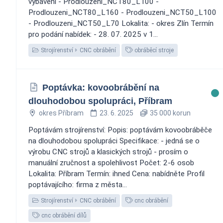
vybavení - Prodlouzeni_NCT80_L100 -
Prodlouzeni_NCT80_L160 - Prodlouzeni_NCT50_L100
- Prodlouzeni_NCT50_L70 Lokalita: - okres Zlín Termín
pro podání nabídek: - 28. 07. 2025 v 1...
Strojírenství
CNC obrábění
obráběcí stroje
Poptávka: kovoobrábění na
dlouhodobou spolupráci, Příbram
okres Příbram
23. 6. 2025
35 000 korun
Poptávám strojírenství: Popis: poptávám kovoobráběče
na dlouhodobou spolupráci Specifikace: - jedná se o
výrobu CNC strojů a klasických strojů - prosím o
manuální zručnost a spolehlivost Počet: 2-6 osob
Lokalita: Příbram Termín: ihned Cena: nabídněte Profil
poptávajícího: firma z města...
Strojírenství
CNC obrábění
cnc obrábění
cnc obrábění dílů