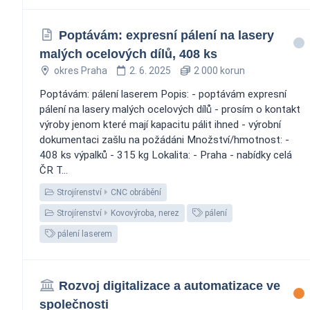
Poptávám: expresní pálení na lasery
malých ocelových dílů, 408 ks
okres Praha
2. 6. 2025
2 000 korun
Poptávám: pálení laserem Popis: - poptávám expresní
pálení na lasery malých ocelových dílů - prosím o kontakt
výroby jenom které mají kapacitu pálit ihned - výrobní
dokumentaci zašlu na požádáni Množství/hmotnost: -
408 ks výpalků - 315 kg Lokalita: - Praha - nabídky celá
ČR T...
Strojírenství
CNC obrábění
Strojírenství
Kovovýroba, nerez
pálení
pálení laserem
Rozvoj digitalizace a automatizace ve
společnosti