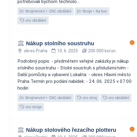
potřebovali bychom technolo...
Strojírenství
CNC obrábění
Stroje
Na kov
cnc obrábění
Nákup stolního soustruhu
okres Praha
10. 6. 2025
200 000 korun
Podrobný popis: - předmětem veřejné zakázky je nákup
stolního soustruhu - Stolní soustruh s příslušenstvím -
Další pomůcky a vybavení Lokalita: - okres Hlavní město
Praha Termín pro podání nabídek: - 24. 06. 2025 v 07:00
hodin
Strojírenství
CNC obrábění
cnc stroj
cnc obrábění
cnc stroje
Nákup stolového řezacího plotteru