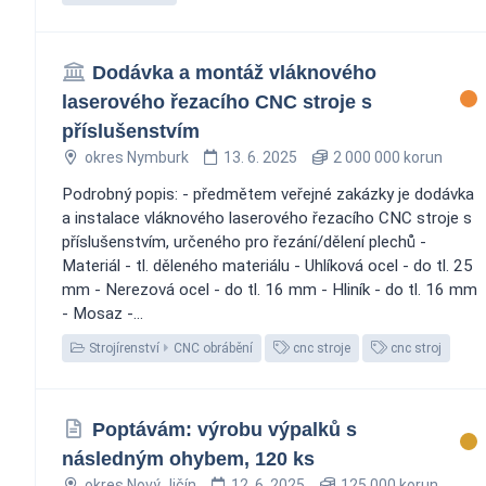
Dodávka a montáž vláknového
laserového řezacího CNC stroje s
příslušenstvím
okres Nymburk
13. 6. 2025
2 000 000 korun
Podrobný popis: - předmětem veřejné zakázky je dodávka
a instalace vláknového laserového řezacího CNC stroje s
příslušenstvím, určeného pro řezání/dělení plechů -
Materiál - tl. děleného materiálu - Uhlíková ocel - do tl. 25
mm - Nerezová ocel - do tl. 16 mm - Hliník - do tl. 16 mm
- Mosaz -...
Strojírenství
CNC obrábění
cnc stroje
cnc stroj
Poptávám: výrobu výpalků s
následným ohybem, 120 ks
okres Nový Jičín
12. 6. 2025
125 000 korun