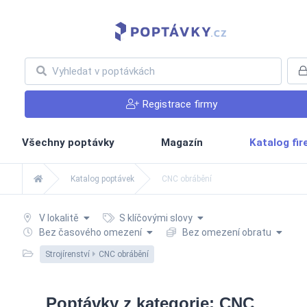
Registrace firmy
Všechny poptávky
Magazín
Katalog fi
Katalog poptávek
CNC obrábění
V lokalitě
S klíčovými slovy
Bez časového omezení
Bez omezení obratu
Strojírenství
CNC obrábění
Poptávky z kategorie: CNC