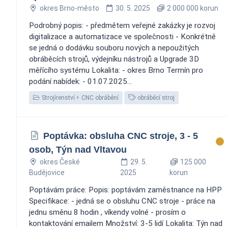
okres Brno-město
30. 5. 2025
2 000 000 korun
Podrobný popis: - předmětem veřejné zakázky je rozvoj
digitalizace a automatizace ve společnosti - Konkrétně
se jedná o dodávku souboru nových a nepoužitých
obráběcích strojů, výdejníku nástrojů a Upgrade 3D
měřícího systému Lokalita: - okres Brno Termín pro
podání nabídek: - 01.07.2025...
Strojírenství
CNC obrábění
obráběcí stroj
Poptávka: obsluha CNC stroje, 3 - 5
osob, Týn nad Vltavou
okres České
29. 5.
125 000
Budějovice
2025
korun
Poptávám práce: Popis: poptávám zaměstnance na HPP
Specifikace: - jedná se o obsluhu CNC stroje - práce na
jednu směnu 8 hodin , víkendy volné - prosím o
kontaktování emailem Množství: 3-5 lidí Lokalita: Týn nad