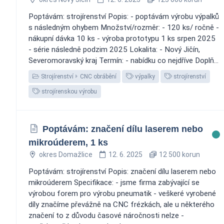
Poptávám: strojírenství Popis: - poptávám výrobu výpalků
s následným ohybem Množství/rozměr: - 120 ks/ ročně -
nákupní dávka 10 ks - výroba prototypu 1 ks srpen 2025
- série následně podzim 2025 Lokalita: - Nový Jičín,
Severomoravský kraj Termín: - nabídku co nejdříve Doplň...
Strojírenství
CNC obrábění
výpalky
strojírenství
strojírenskou výrobu
Poptávám: značení dílu laserem nebo
mikroúderem, 1 ks
okres Domažlice
12. 6. 2025
12 500 korun
Poptávám: strojírenství Popis: značení dílu laserem nebo
mikroúderem Specifikace: - jsme firma zabývající se
výrobou forem pro výrobu pneumatik - veškeré vyrobené
díly značíme převážně na CNC frézkách, ale u některého
značení to z důvodu časové náročnosti nelze -