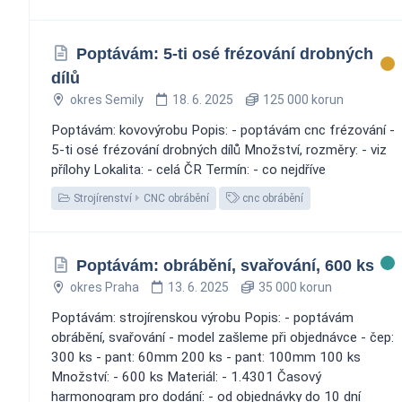
Poptávám: 5-ti osé frézování drobných
dílů
okres Semily
18. 6. 2025
125 000 korun
Poptávám: kovovýrobu Popis: - poptávám cnc frézování -
5-ti osé frézování drobných dílů Množství, rozměry: - viz
přílohy Lokalita: - celá ČR Termín: - co nejdříve
Strojírenství
CNC obrábění
cnc obrábění
Poptávám: obrábění, svařování, 600 ks
okres Praha
13. 6. 2025
35 000 korun
Poptávám: strojírenskou výrobu Popis: - poptávám
obrábění, svařování - model zašleme při objednávce - čep:
300 ks - pant: 60mm 200 ks - pant: 100mm 100 ks
Množství: - 600 ks Materiál: - 1.4301 Časový
harmonogram pro dodání: - od objednávky do 10 dní