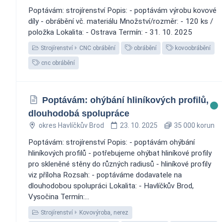
Poptávám: strojírenství Popis: - poptávám výrobu kovové
díly - obrábění vč. materiálu Množství/rozměr: - 120 ks /
položka Lokalita: - Ostrava Termín: - 31. 10. 2025
Strojírenství
CNC obrábění
obrábění
kovoobrábění
cnc obrábění
Poptávám: ohýbání hliníkových profilů,
dlouhodobá spolupráce
okres Havlíčkův Brod
23. 10. 2025
35 000 korun
Poptávám: strojírenství Popis: - poptávám ohýbání
hliníkových profilů - potřebujeme ohýbat hliníkové profily
pro skleněné stěny do různých radiusů - hliníkové profily
viz příloha Rozsah: - poptáváme dodavatele na
dlouhodobou spolupráci Lokalita: - Havlíčkův Brod,
Vysočina Termín:...
Strojírenství
Kovovýroba, nerez