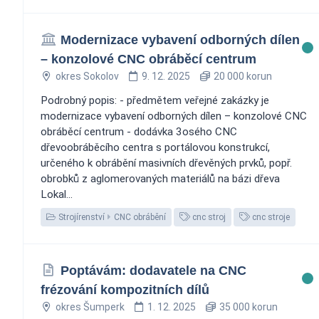
Modernizace vybavení odborných dílen
– konzolové CNC obráběcí centrum
okres Sokolov
9. 12. 2025
20 000 korun
Podrobný popis: - předmětem veřejné zakázky je
modernizace vybavení odborných dílen – konzolové CNC
obráběcí centrum - dodávka 3osého CNC
dřevoobráběcího centra s portálovou konstrukcí,
určeného k obrábění masivních dřevěných prvků, popř.
obrobků z aglomerovaných materiálů na bázi dřeva
Lokal...
Strojírenství
CNC obrábění
cnc stroj
cnc stroje
Poptávám: dodavatele na CNC
frézování kompozitních dílů
okres Šumperk
1. 12. 2025
35 000 korun