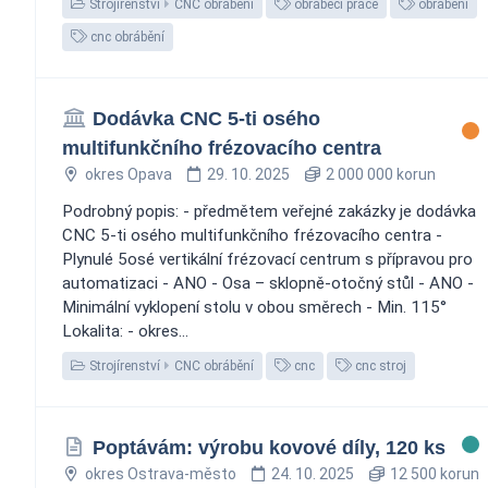
Strojírenství
CNC obrábění
obráběcí práce
obrábění
cnc obrábění
Dodávka CNC 5-ti osého
multifunkčního frézovacího centra
okres Opava
29. 10. 2025
2 000 000 korun
Podrobný popis: - předmětem veřejné zakázky je dodávka
CNC 5-ti osého multifunkčního frézovacího centra -
Plynulé 5osé vertikální frézovací centrum s přípravou pro
automatizaci - ANO - Osa – sklopně-otočný stůl - ANO -
Minimální vyklopení stolu v obou směrech - Min. 115°
Lokalita: - okres...
Strojírenství
CNC obrábění
cnc
cnc stroj
Poptávám: výrobu kovové díly, 120 ks
okres Ostrava-město
24. 10. 2025
12 500 korun