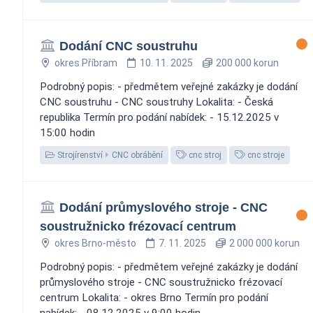
Dodání CNC soustruhu
okres Příbram
10. 11. 2025
200 000 korun
Podrobný popis: - předmětem veřejné zakázky je dodání
CNC soustruhu - CNC soustruhy Lokalita: - Česká
republika Termín pro podání nabídek: - 15.12.2025 v
15:00 hodin
Strojírenství
CNC obrábění
cnc stroj
cnc stroje
Dodání průmyslového stroje - CNC
soustružnicko frézovací centrum
okres Brno-město
7. 11. 2025
2 000 000 korun
Podrobný popis: - předmětem veřejné zakázky je dodání
průmyslového stroje - CNC soustružnicko frézovací
centrum Lokalita: - okres Brno Termín pro podání
nabídek: - 08.12.2025 v 9:00 hodin