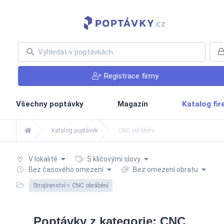
Registrace firmy
Všechny poptávky
Magazín
Katalog fi
Katalog poptávek
CNC obrábění
V lokalitě
S klíčovými slovy
Bez časového omezení
Bez omezení obratu
Strojírenství
CNC obrábění
Poptávky z kategorie: CNC