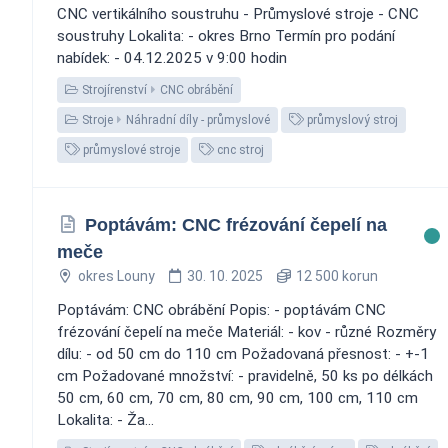
CNC vertikálního soustruhu - Průmyslové stroje - CNC
soustruhy Lokalita: - okres Brno Termín pro podání
nabídek: - 04.12.2025 v 9:00 hodin
Strojírenství
CNC obrábění
Stroje
Náhradní díly - průmyslové
průmyslový stroj
průmyslové stroje
cnc stroj
Poptávám: CNC frézování čepelí na
meče
okres Louny
30. 10. 2025
12 500 korun
Poptávám: CNC obrábění Popis: - poptávám CNC
frézování čepelí na meče Materiál: - kov - různé Rozměry
dílu: - od 50 cm do 110 cm Požadovaná přesnost: - +-1
cm Požadované množství: - pravidelně, 50 ks po délkách
50 cm, 60 cm, 70 cm, 80 cm, 90 cm, 100 cm, 110 cm
Lokalita: - Ža...