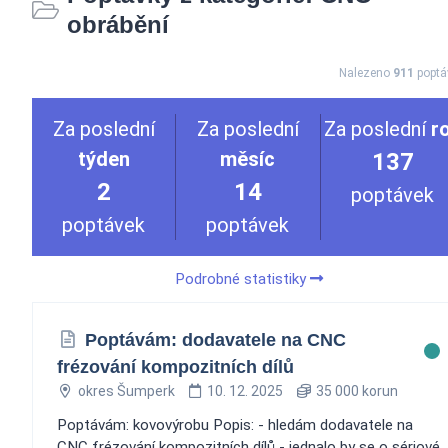
obrábění
Nalezeno
911
poptá
Za poslední
Za poslední
Za poslední
r
týden
měsíc
137
2
14
poptávek
poptávek
poptávek
Podrobné statistiky
Poptávám: dodavatele na CNC
frézování kompozitních dílů
okres Šumperk
10. 12. 2025
35 000 korun
Poptávám: kovovýrobu Popis: - hledám dodavatele na
CNC frézování kompozitních dílů - jednalo by se o sériové