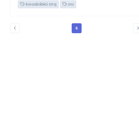
kovoobráběcí stroj
cnc
6