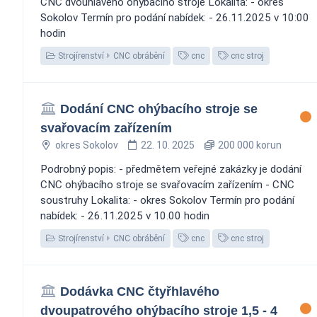
CNC dvouhlavého ohýbacího stroje Lokalita: - okres
Sokolov Termín pro podání nabídek: - 26.11.2025 v 10:00
hodin
Strojírenství
CNC obrábění
cnc
cnc stroj
Dodání CNC ohýbacího stroje se
svařovacím zařízením
okres Sokolov
22. 10. 2025
200 000 korun
Podrobný popis: - předmětem veřejné zakázky je dodání
CNC ohýbacího stroje se svařovacím zařízením - CNC
soustruhy Lokalita: - okres Sokolov Termín pro podání
nabídek: - 26.11.2025 v 10.00 hodin
Strojírenství
CNC obrábění
cnc
cnc stroj
Dodávka CNC čtyřhlavého
dvoupatrového ohýbacího stroje 1,5 - 4