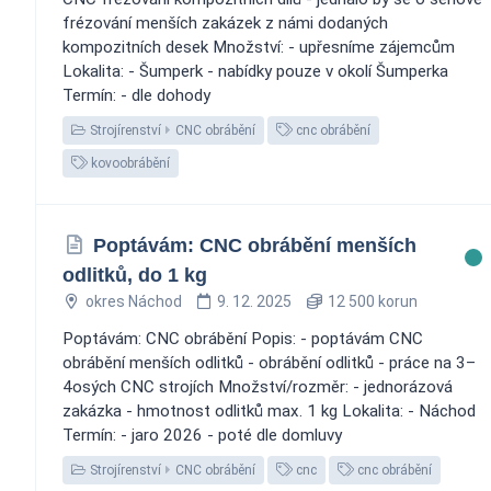
frézování menších zakázek z námi dodaných
kompozitních desek Množství: - upřesníme zájemcům
Lokalita: - Šumperk - nabídky pouze v okolí Šumperka
Termín: - dle dohody
Strojírenství
CNC obrábění
cnc obrábění
kovoobrábění
Poptávám: CNC obrábění menších
odlitků, do 1 kg
okres Náchod
9. 12. 2025
12 500 korun
Poptávám: CNC obrábění Popis: - poptávám CNC
obrábění menších odlitků - obrábění odlitků - práce na 3–
4osých CNC strojích Množství/rozměr: - jednorázová
zakázka - hmotnost odlitků max. 1 kg Lokalita: - Náchod
Termín: - jaro 2026 - poté dle domluvy
Strojírenství
CNC obrábění
cnc
cnc obrábění