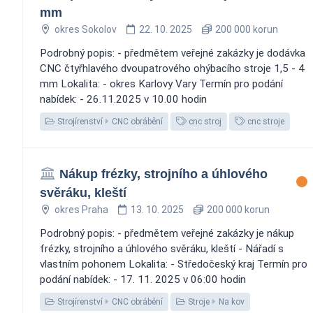
mm
okres Sokolov
22. 10. 2025
200 000 korun
Podrobný popis: - předmětem veřejné zakázky je dodávka
CNC čtyřhlavého dvoupatrového ohýbacího stroje 1,5 - 4
mm Lokalita: - okres Karlovy Vary Termín pro podání
nabídek: - 26.11.2025 v 10.00 hodin
Strojírenství
CNC obrábění
cnc stroj
cnc stroje
Nákup frézky, strojního a úhlového
svěráku, kleští
okres Praha
13. 10. 2025
200 000 korun
Podrobný popis: - předmětem veřejné zakázky je nákup
frézky, strojního a úhlového svěráku, kleští - Nářadí s
vlastním pohonem Lokalita: - Středočeský kraj Termín pro
podání nabídek: - 17. 11. 2025 v 06:00 hodin
Strojírenství
CNC obrábění
Stroje
Na kov