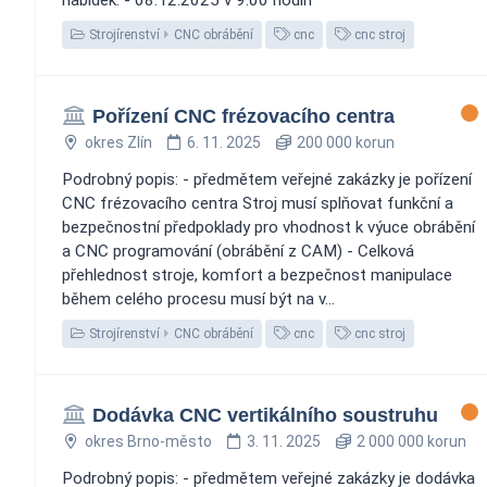
Strojírenství
CNC obrábění
cnc
cnc stroj
Pořízení CNC frézovacího centra
okres Zlín
6. 11. 2025
200 000 korun
Podrobný popis: - předmětem veřejné zakázky je pořízení
CNC frézovacího centra Stroj musí splňovat funkční a
bezpečnostní předpoklady pro vhodnost k výuce obrábění
a CNC programování (obrábění z CAM) - Celková
přehlednost stroje, komfort a bezpečnost manipulace
během celého procesu musí být na v...
Strojírenství
CNC obrábění
cnc
cnc stroj
Dodávka CNC vertikálního soustruhu
okres Brno-město
3. 11. 2025
2 000 000 korun
Podrobný popis: - předmětem veřejné zakázky je dodávka