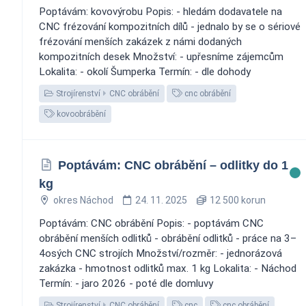
Poptávám: kovovýrobu Popis: - hledám dodavatele na
CNC frézování kompozitních dílů - jednalo by se o sériové
frézování menších zakázek z námi dodaných
kompozitních desek Množství: - upřesníme zájemcům
Lokalita: - okolí Šumperka Termín: - dle dohody
Strojírenství
CNC obrábění
cnc obrábění
kovoobrábění
Poptávám: CNC obrábění – odlitky do 1
kg
okres Náchod
24. 11. 2025
12 500 korun
Poptávám: CNC obrábění Popis: - poptávám CNC
obrábění menších odlitků - obrábění odlitků - práce na 3–
4osých CNC strojích Množství/rozměr: - jednorázová
zakázka - hmotnost odlitků max. 1 kg Lokalita: - Náchod
Termín: - jaro 2026 - poté dle domluvy
Strojírenství
CNC obrábění
cnc
cnc obrábění