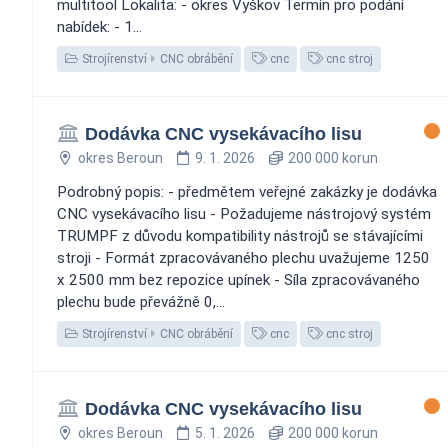
multitool Lokalita: - okres Vyškov Termín pro podání
nabídek: - 1...
Strojírenství
CNC obrábění
cnc
cnc stroj
Dodávka CNC vysekávacího lisu
okres Beroun
9. 1. 2026
200 000 korun
Podrobný popis: - předmětem veřejné zakázky je dodávka
CNC vysekávacího lisu - Požadujeme nástrojový systém
TRUMPF z důvodu kompatibility nástrojů se stávajícími
stroji - Formát zpracovávaného plechu uvažujeme 1250
x 2500 mm bez repozice upínek - Síla zpracovávaného
plechu bude převážně 0,...
Strojírenství
CNC obrábění
cnc
cnc stroj
Dodávka CNC vysekávacího lisu
okres Beroun
5. 1. 2026
200 000 korun