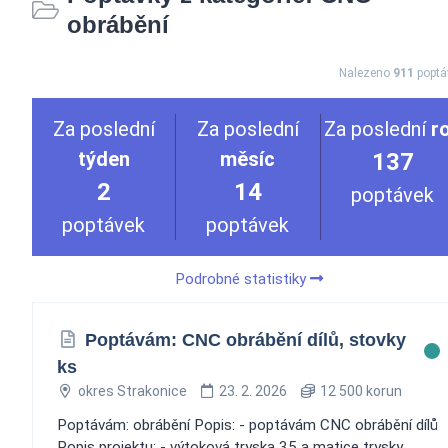
obrábění
Nalezeno
911
poptá
Za poslední
Za poslední
Za poslední
r
týden
měsíc
137
2
14
poptávek
poptávek
poptávek
Podrobné statistiky
Poptávám: CNC obrábění dílů, stovky
ks
okres Strakonice
23. 2. 2026
12 500 korun
Poptávám: obrábění Popis: - poptávám CNC obrábění dílů
Popis projektu: - výtoková tryska 35 a matice trysky