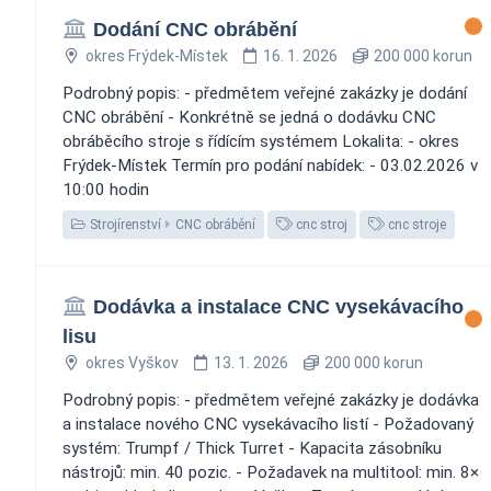
Dodání CNC obrábění
okres Frýdek-Místek
16. 1. 2026
200 000 korun
Podrobný popis: - předmětem veřejné zakázky je dodání
CNC obrábění - Konkrétně se jedná o dodávku CNC
obráběcího stroje s řídícím systémem Lokalita: - okres
Frýdek-Místek Termín pro podání nabídek: - 03.02.2026 v
10:00 hodin
Strojírenství
CNC obrábění
cnc stroj
cnc stroje
Dodávka a instalace CNC vysekávacího
lisu
okres Vyškov
13. 1. 2026
200 000 korun
Podrobný popis: - předmětem veřejné zakázky je dodávka
a instalace nového CNC vysekávacího listí - Požadovaný
systém: Trumpf / Thick Turret - Kapacita zásobníku
nástrojů: min. 40 pozic. - Požadavek na multitool: min. 8×