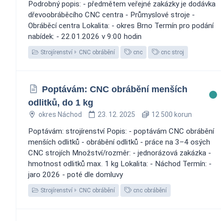
Podrobný popis: - předmětem veřejné zakázky je dodávka
dřevoobráběcího CNC centra - Průmyslové stroje -
Obráběcí centra Lokalita: - okres Brno Termín pro podání
nabídek: - 22.01.2026 v 9:00 hodin
Strojírenství
CNC obrábění
cnc
cnc stroj
Poptávám: CNC obrábění menších
odlitků, do 1 kg
okres Náchod
23. 12. 2025
12 500 korun
Poptávám: strojírenství Popis: - poptávám CNC obrábění
menších odlitků - obrábění odlitků - práce na 3–4 osých
CNC strojích Množství/rozměr: - jednorázová zakázka -
hmotnost odlitků max. 1 kg Lokalita: - Náchod Termín: -
jaro 2026 - poté dle domluvy
Strojírenství
CNC obrábění
cnc obrábění