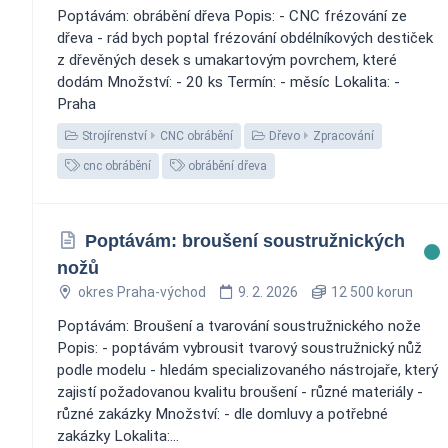
Poptávám: obrábění dřeva Popis: - CNC frézování ze
dřeva - rád bych poptal frézování obdélníkových destiček
z dřevěných desek s umakartovým povrchem, které
dodám Množství: - 20 ks Termín: - měsíc Lokalita: -
Praha
Strojírenství
CNC obrábění
Dřevo
Zpracování
cnc obrábění
obrábění dřeva
Poptávám: broušení soustružnických
nožů
okres Praha-východ
9. 2. 2026
12 500 korun
Poptávám: Broušení a tvarování soustružnického nože
Popis: - poptávám vybrousit tvarový soustružnický nůž
podle modelu - hledám specializovaného nástrojaře, který
zajistí požadovanou kvalitu broušení - různé materiály -
různé zakázky Množství: - dle domluvy a potřebné
zakázky Lokalita:...