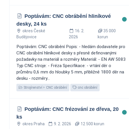
Poptávám: CNC obrábění hliníkové
desky, 24 ks
okres České
16. 2.
35 000
Budějovice
2026
korun
Poptávám: CNC obrábění Popis: - hledám dodavatele pro
CNC obrábění hliníkové desky s přesně definovanými
požadavky na materiál a rozměry Materiál: - EN AW 5083
Typ CNC stroje: - Fréza Specifikace: - vrtání děr o
průměru 0,6 mm do hloubky 5 mm, přibližně 1800 děr na
desku - rozměry...
Strojírenství
CNC obrábění
cnc obrábění
Poptávám: CNC frézování ze dřeva, 20
ks
okres Praha
9. 2. 2026
12 500 korun