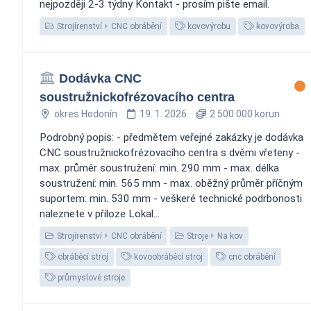
nejpozději 2-3 týdny Kontakt - prosím pište email.
Strojírenství
CNC obrábění
kovovýrobu
kovovýroba
Dodávka CNC
soustružnickofrézovacího centra
okres Hodonín
19. 1. 2026
2 500 000 korun
Podrobný popis: - předmětem veřejné zakázky je dodávka
CNC soustružnickofrézovacího centra s dvěmi vřeteny -
max. průměr soustružení: min. 290 mm - max. délka
soustružení: min. 565 mm - max. oběžný průměr příčným
suportem: min. 530 mm - veškeré technické podrbonosti
naleznete v příloze Lokal...
Strojírenství
CNC obrábění
Stroje
Na kov
obráběcí stroj
kovoobráběcí stroj
cnc obrábění
průmyslové stroje