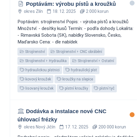
Poptávám: výrobu pístů a kroužků
okres Zlín
18. 12. 2025
2 000 korun
Poptávám: strojírenství Popis: - výroba pístů a kroužků
Množství: - desítky kusů Termín: - podľa dohody Lokalita:
- Rimavská Sobota (SK), nabídky Slovensko, Česko,
Maďarsko Cena: - dle nabídek
Strojírenství
Strojírenství
CNC obrábění
Strojírenství
Hydraulika
Strojírenství
Ostatní
hydraulickou pístnici
hydraulický píst
kovový kroužek
kroužky na slepice
lisovaný kroužek
pístní kroužky
pístní tyč
Dodávka a instalace nové CNC
úhlovací frézky
okres Nový Jičín
17. 12. 2025
200 000 korun