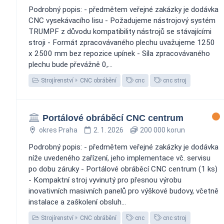
Podrobný popis: - předmětem veřejné zakázky je dodávka
CNC vysekávacího lisu - Požadujeme nástrojový systém
TRUMPF z důvodu kompatibility nástrojů se stávajícími
stroji - Formát zpracovávaného plechu uvažujeme 1250
x 2500 mm bez repozice upínek - Síla zpracovávaného
plechu bude převážně 0,...
Strojírenství
CNC obrábění
cnc
cnc stroj
Portálové obráběcí CNC centrum
okres Praha
2. 1. 2026
200 000 korun
Podrobný popis: - předmětem veřejné zakázky je dodávka
níže uvedeného zařízení, jeho implementace vč. servisu
po dobu záruky - Portálové obráběcí CNC centrum (1 ks)
- Kompaktní stroj vyvinutý pro přesnou výrobu
inovativních masivních panelů pro výškové budovy, včetně
instalace a zaškolení obsluh...
Strojírenství
CNC obrábění
cnc
cnc stroj