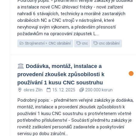
Podrobný popis: - předmětem veřejné zakázky je dodávka
a instalace nové CNC úhlovací frézky - nové zařízení
nahradí 6 stávajících, technicky a morálně zastaralých
obráběcích NC a CNC strojů v nástrojárně, které
nevyhovují svým výkonem, a především přesností
požadavkům na opracování zápustek L...
Strojírenství
CNC obrábění
cnc
cnc obrábění
Dodávka, montáž, instalace a
provedení zkoušek způsobilosti k
používání 1 kusu CNC soustruhu
okres Zlín
15. 12. 2025
200 000 korun
Podrobný popis: - předmětem veřejné zakázky je dodávka,
montáž, instalace a provedení zkoušek způsobilosti k
používání 1 kusu CNC soustruhu s protivřetenem včetně
potřebného příslušenství - Součástí předmětu zakázky je
rovněž zaškolení personálů zadavatele a poskytování
servisu po dobu záruční...