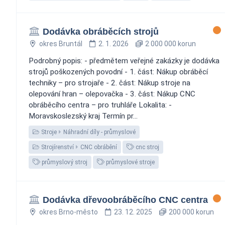
Dodávka obráběcích strojů
okres Bruntál
2. 1. 2026
2 000 000 korun
Podrobný popis: - předmětem veřejné zakázky je dodávka
strojů poškozených povodní - 1. část: Nákup obráběcí
techniky – pro strojaře - 2. část: Nákup stroje na
olepování hran – olepovačka - 3. část: Nákup CNC
obráběcího centra – pro truhláře Lokalita: -
Moravskoslezský kraj Termín pr...
Stroje
Náhradní díly - průmyslové
Strojírenství
CNC obrábění
cnc stroj
průmyslový stroj
průmyslové stroje
Dodávka dřevoobráběcího CNC centra
okres Brno-město
23. 12. 2025
200 000 korun