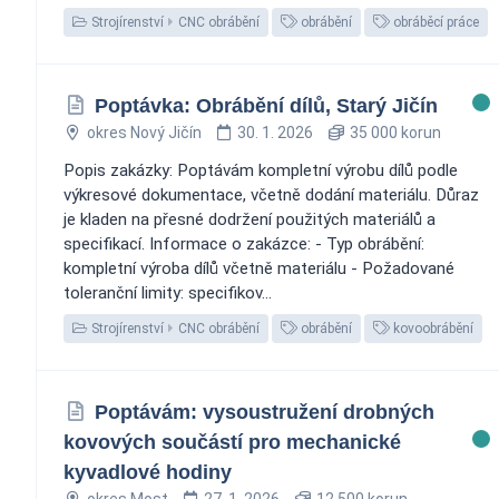
Strojírenství
CNC obrábění
obrábění
obráběcí práce
Poptávka: Obrábění dílů, Starý Jičín
okres Nový Jičín
30. 1. 2026
35 000 korun
Popis zakázky: Poptávám kompletní výrobu dílů podle
výkresové dokumentace, včetně dodání materiálu. Důraz
je kladen na přesné dodržení použitých materiálů a
specifikací. Informace o zakázce: - Typ obrábění:
kompletní výroba dílů včetně materiálu - Požadované
toleranční limity: specifikov...
Strojírenství
CNC obrábění
obrábění
kovoobrábění
Poptávám: vysoustružení drobných
kovových součástí pro mechanické
kyvadlové hodiny
okres Most
27. 1. 2026
12 500 korun