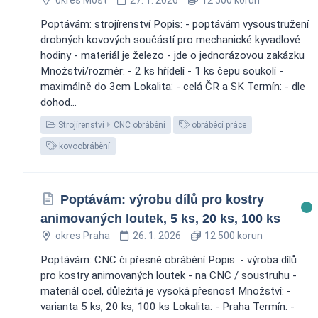
Poptávám: strojírenství Popis: - poptávám vysoustružení
drobných kovových součástí pro mechanické kyvadlové
hodiny - materiál je železo - jde o jednorázovou zakázku
Množství/rozměr: - 2 ks hřídelí - 1 ks čepu soukolí -
maximálně do 3cm Lokalita: - celá ČR a SK Termín: - dle
dohod...
Strojírenství
CNC obrábění
obráběcí práce
kovoobrábění
Poptávám: výrobu dílů pro kostry
animovaných loutek, 5 ks, 20 ks, 100 ks
okres Praha
26. 1. 2026
12 500 korun
Poptávám: CNC či přesné obrábění Popis: - výroba dílů
pro kostry animovaných loutek - na CNC / soustruhu -
materiál ocel, důležitá je vysoká přesnost Množství: -
varianta 5 ks, 20 ks, 100 ks Lokalita: - Praha Termín: -