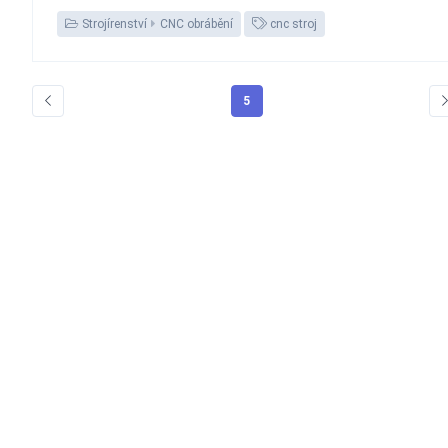
Strojírenství
CNC obrábění
cnc stroj
5