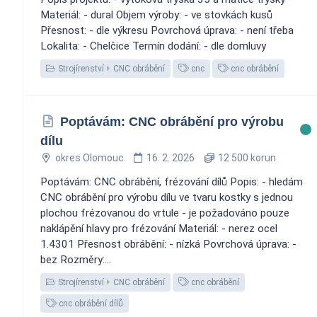
Materiál: - dural Objem výroby: - ve stovkách kusů
Přesnost: - dle výkresu Povrchová úprava: - není třeba
Lokalita: - Chelčice Termín dodání: - dle domluvy
Strojírenství
CNC obrábění
cnc
cnc obrábění
Poptávám: CNC obrábění pro výrobu
dílu
okres Olomouc
16. 2. 2026
12 500 korun
Poptávám: CNC obrábění, frézování dílů Popis: - hledám
CNC obrábění pro výrobu dílu ve tvaru kostky s jednou
plochou frézovanou do vrtule - je požadováno pouze
naklápění hlavy pro frézování Materiál: - nerez ocel
1.4301 Přesnost obrábění: - nízká Povrchová úprava: -
bez Rozměry:...
Strojírenství
CNC obrábění
cnc obrábění
cnc obrábění dílů