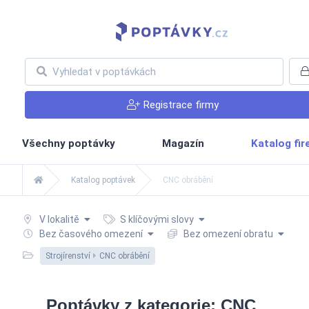
Registrace firmy
Všechny poptávky
Magazín
Katalog fi
Katalog poptávek
CNC obrábění
V lokalitě
S klíčovými slovy
Bez časového omezení
Bez omezení obratu
Strojírenství
CNC obrábění
Poptávky z kategorie: CNC