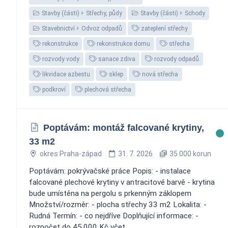
Stavby (části)
Střechy, půdy
Stavby (části)
Schody
Stavebnictví
Odvoz odpadů
zateplení střechy
rekonstrukce
rekonstrukce domu
střecha
rozvody vody
sanace zdiva
rozvody odpadů
likvidace azbestu
sklep
nová střecha
podkroví
plechová střecha
Poptávám: montáž falcované krytiny,
33 m2
okres Praha-západ
31. 7. 2026
35 000 korun
Poptávám: pokrývačské práce Popis: - instalace
falcované plechové krytiny v antracitové barvě - krytina
bude umístěna na pergolu s prkenným záklopem
Množství/rozměr: - plocha střechy 33 m2 Lokalita: -
Rudná Termín: - co nejdříve Doplňující informace: -
rozpočet do 45.000 Kč včet...