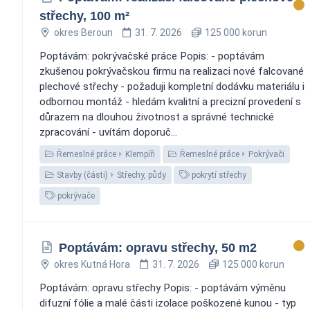
střechy, 100 m²
okres Beroun
31. 7. 2026
125 000 korun
Poptávám: pokrývačské práce Popis: - poptávám
zkušenou pokrývačskou firmu na realizaci nové falcované
plechové střechy - požaduji kompletní dodávku materiálu i
odbornou montáž - hledám kvalitní a precizní provedení s
důrazem na dlouhou životnost a správné technické
zpracování - uvítám doporuč...
Řemeslné práce
Klempíři
Řemeslné práce
Pokrývači
Stavby (části)
Střechy, půdy
pokrytí střechy
pokrývače
Poptávám: opravu střechy, 50 m2
okres Kutná Hora
31. 7. 2026
125 000 korun
Poptávám: opravu střechy Popis: - poptávám výměnu
difuzní fólie a malé části izolace poškozené kunou - typ