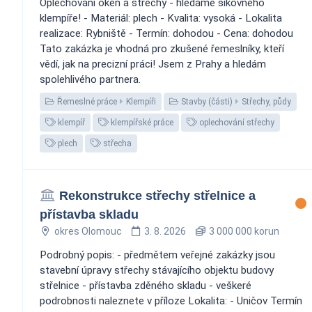
Oplechování oken a střechy - hledáme šikovného
klempíře! - Materiál: plech - Kvalita: vysoká - Lokalita
realizace: Rybniště - Termín: dohodou - Cena: dohodou
Tato zakázka je vhodná pro zkušené řemeslníky, kteří
vědí, jak na precizní práci! Jsem z Prahy a hledám
spolehlivého partnera. ‍️
Řemeslné práce
Klempíři
Stavby (části)
Střechy, půdy
klempíř
klempířské práce
oplechování střechy
plech
střecha
Rekonstrukce střechy střelnice a
přístavba skladu
okres Olomouc
3. 8. 2026
3 000 000 korun
Podrobný popis: - předmětem veřejné zakázky jsou
stavební úpravy střechy stávajícího objektu budovy
střelnice - přístavba zděného skladu - veškeré
podrobnosti naleznete v příloze Lokalita: - Uničov Termín