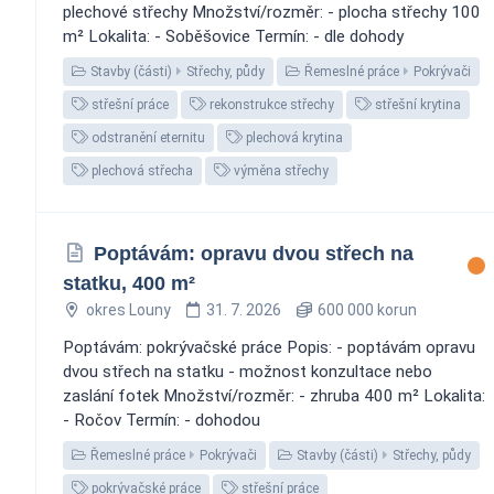
plechové střechy Množství/rozměr: - plocha střechy 100
m² Lokalita: - Soběšovice Termín: - dle dohody
Stavby (části)
Střechy, půdy
Řemeslné práce
Pokrývači
střešní práce
rekonstrukce střechy
střešní krytina
odstranění eternitu
plechová krytina
plechová střecha
výměna střechy
Poptávám: opravu dvou střech na
statku, 400 m²
okres Louny
31. 7. 2026
600 000 korun
Poptávám: pokrývačské práce Popis: - poptávám opravu
dvou střech na statku - možnost konzultace nebo
zaslání fotek Množství/rozměr: - zhruba 400 m² Lokalita:
- Ročov Termín: - dohodou
Řemeslné práce
Pokrývači
Stavby (části)
Střechy, půdy
pokrývačské práce
střešní práce