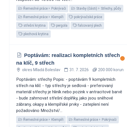
Řemeslné práce
Pokrývači
Stavby (části)
Střechy, půdy
Řemeslné práce
Klempíři
pokrývačské práce
střešní krytina
pergola
falcovaný plech
plechová krytina
Poptávám: realizaci kompletních střech
na klíč, 9 střech
okres Mladá Boleslav
31. 7. 2026
200 000 korun
Poptávám: střechy Popis: - poptávám 9 kompletních
střech na klíč - typ střechy je sedlová - preferovaný
materiál střechy je hliník nebo pozink v antracitové barvě
- bude zahrnovat střešní doplňky, jako jsou sněhové
zábrany, okapy a klempířské prvky - zateplení není
požadováno Množství/...
Řemeslné práce
Klempíři
Řemeslné práce
Pokrývači