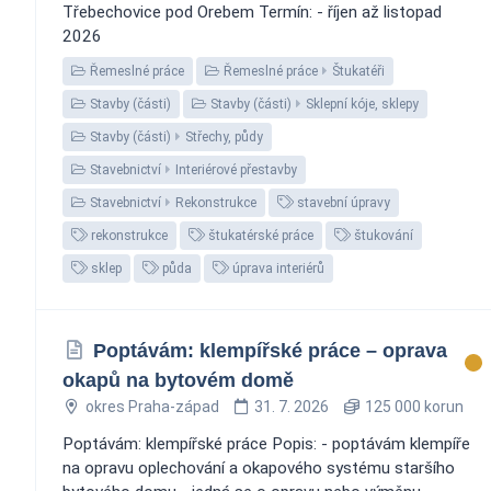
Třebechovice pod Orebem Termín: - říjen až listopad
2026
Řemeslné práce
Řemeslné práce
Štukatéři
Stavby (části)
Stavby (části)
Sklepní kóje, sklepy
Stavby (části)
Střechy, půdy
Stavebnictví
Interiérové přestavby
Stavebnictví
Rekonstrukce
stavební úpravy
rekonstrukce
štukatérské práce
štukování
sklep
půda
úprava interiérů
Poptávám: klempířské práce – oprava
okapů na bytovém domě
okres Praha-západ
31. 7. 2026
125 000 korun
Poptávám: klempířské práce Popis: - poptávám klempíře
na opravu oplechování a okapového systému staršího