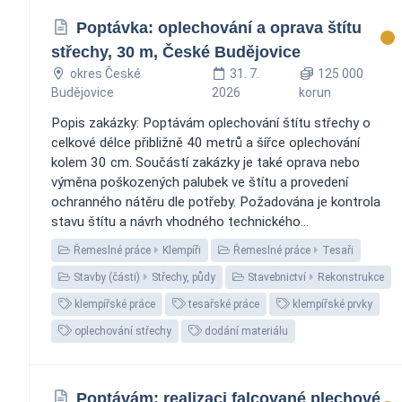
Poptávka: oplechování a oprava štítu
střechy, 30 m, České Budějovice
okres České
31. 7.
125 000
Budějovice
2026
korun
Popis zakázky: Poptávám oplechování štítu střechy o
celkové délce přibližně 40 metrů a šířce oplechování
kolem 30 cm. Součástí zakázky je také oprava nebo
výměna poškozených palubek ve štítu a provedení
ochranného nátěru dle potřeby. Požadována je kontrola
stavu štítu a návrh vhodného technického...
Řemeslné práce
Klempíři
Řemeslné práce
Tesaři
Stavby (části)
Střechy, půdy
Stavebnictví
Rekonstrukce
klempířské práce
tesařské práce
klempířské prvky
oplechování střechy
dodání materiálu
Poptávám: realizaci falcované plechové