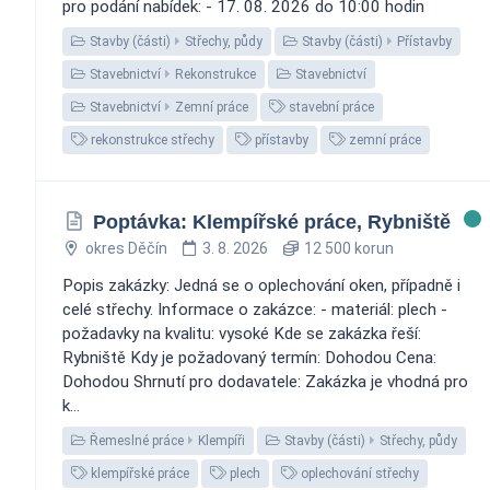
pro podání nabídek: - 17. 08. 2026 do 10:00 hodin
Stavby (části)
Střechy, půdy
Stavby (části)
Přístavby
Stavebnictví
Rekonstrukce
Stavebnictví
Stavebnictví
Zemní práce
stavební práce
rekonstrukce střechy
přístavby
zemní práce
Poptávka: Klempířské práce, Rybniště
okres Děčín
3. 8. 2026
12 500 korun
Popis zakázky: Jedná se o oplechování oken, případně i
celé střechy. Informace o zakázce: - materiál: plech -
požadavky na kvalitu: vysoké Kde se zakázka řeší:
Rybniště Kdy je požadovaný termín: Dohodou Cena:
Dohodou Shrnutí pro dodavatele: Zakázka je vhodná pro
k...
Řemeslné práce
Klempíři
Stavby (části)
Střechy, půdy
klempířské práce
plech
oplechování střechy