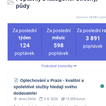
půdy
Nalezeno
18 051
poptá
Za poslední
Za poslední
Za poslední
r
týden
měsíc
3 891
124
598
poptávek
poptávek
poptávek
Podrobné statistiky
Oplechování v Praze - kvalitní a
spolehlivé služby hledají svého
dodavatele!
okres Děčín
3. 8. 2026
15 000 korun