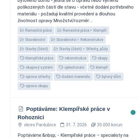
bytového domu - jedná se o opravu nebo výměnu
poškozených částí dle stavu - včetně dodání potřebného
materiálu - požaduji kvalitní provedení a dlouhou
životnost opravy Množství/rozměr:...
Řemeslné práce
Řemeslné práce
Klempíři
Stavebnictví
Stavebnictví
Rekonstrukce
Stavby (části)
Stavby (části)
Střechy, půdy
klempířské práce
rekonstrukce
okapy
okapový systém
oplechování
klempíř
oprava střechy
dodání materiálu
bytový dům
oprava okapu
Poptáváme: Klempířské práce v
Rohoznici
okres Pardubice
31. 7. 2026
35 000 korun
Poptáváme:&nbsp; - Klempířské práce – specialisty na