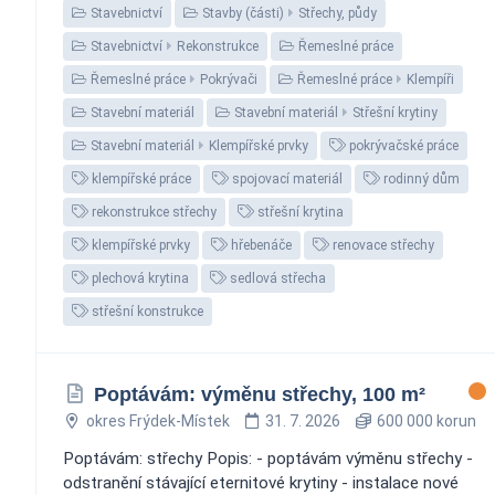
Stavebnictví
Stavby (části)
Střechy, půdy
Stavebnictví
Rekonstrukce
Řemeslné práce
Řemeslné práce
Pokrývači
Řemeslné práce
Klempíři
Stavební materiál
Stavební materiál
Střešní krytiny
Stavební materiál
Klempířské prvky
pokrývačské práce
klempířské práce
spojovací materiál
rodinný dům
rekonstrukce střechy
střešní krytina
klempířské prvky
hřebenáče
renovace střechy
plechová krytina
sedlová střecha
střešní konstrukce
Poptávám: výměnu střechy, 100 m²
okres Frýdek-Místek
31. 7. 2026
600 000 korun
Poptávám: střechy Popis: - poptávám výměnu střechy -
odstranění stávající eternitové krytiny - instalace nové