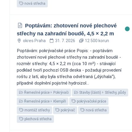
nová střecha
Poptávám: zhotovení nové plechové
střechy na zahradní boudě, 4,5 × 2,2 m
okres Praha
31. 7. 2026
12 500 korun
Poptávám: pokrývačské práce Popis: - poptávám
zhotovení nové plechové střechy na zahradní boudě -
rozměr střechy: 4,5 × 2,2 m (cca 10 m²) - stávající
podklad tvoří pochozí OSB deska - požaduji provedení
roštu z latí, aby byla střecha odvětraná („dýchala“),
případně doplnění pojistné hydroizol...
Řemeslné práce
Pokrývači
Stavby (části)
Střechy, půdy
Řemeslné práce
Klempíři
pokrývačské práce
montáž střechy
pokrývač
nová střecha
plechová střecha