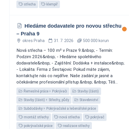
střecha
klempíř
Hledáme dodavatele pro novou střechu
– Praha 9
okres Praha
31. 7. 2026
500 000 korun
Nová střecha – 100 m² v Praze 9:&nbsp; - Termín:
Podzim 2026&nbsp; - Hledáme spolehlivého
dodavatele&nbsp; - Zajištění: Dodávka + instalace&nbsp;
- Lokalita: Firma z Šestajovic ️Pokud máte zájem,
kontaktujte nás co nejdříve. Naše zadání je jasné a
očekáváme profesionální přístup.&nbsp; &nbsp; Těš...
Řemeslné práce
Pokrývači
Stavby (části)
Stavby (části)
Střechy, půdy
Stavebnictví
Subdodávky
Pokrývačské a lešenářské práce
montáž střechy
nová střecha
pokrývač
pokrývačské práce
realizace střechy