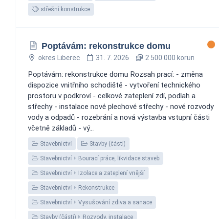
střešní konstrukce
Poptávám: rekonstrukce domu
okres Liberec
31. 7. 2026
2 500 000 korun
Poptávám: rekonstrukce domu Rozsah prací: - změna
dispozice vnitřního schodiště - vytvoření technického
prostoru v podkroví - celkové zateplení zdí, podlah a
střechy - instalace nové plechové střechy - nové rozvody
vody a odpadů - rozebrání a nová výstavba vstupní části
včetně základů - vý...
Stavebnictví
Stavby (části)
Stavebnictví
Bourací práce, likvidace staveb
Stavebnictví
Izolace a zateplení vnější
Stavebnictví
Rekonstrukce
Stavebnictví
Vysušování zdiva a sanace
Stavby (části)
Rozvody, instalace