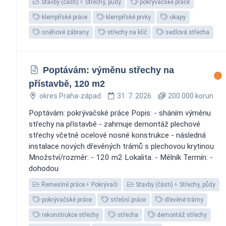
Stavby (části)
Střechy, půdy
pokrývačské práce
klempířské práce
klempířské prvky
okapy
sněhové zábrany
střechy na klíč
sedlová střecha
Poptávám: výměnu střechy na
přístavbě, 120 m2
okres Praha-západ
31. 7. 2026
200 000 korun
Poptávám: pokrývačské práce Popis: - sháním výměnu
střechy na přístavbě - zahrnuje demontáž plechové
střechy včetně ocelové nosné konstrukce - následná
instalace nových dřevěných trámů s plechovou krytinou
Množství/rozměr: - 120 m2 Lokalita: - Mělník Termín: -
dohodou
Řemeslné práce
Pokrývači
Stavby (části)
Střechy, půdy
pokrývačské práce
střešní práce
dřevěné trámy
rekonstrukce střechy
střecha
demontáž střechy