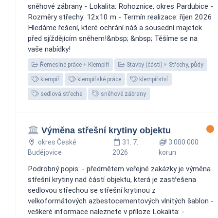
sněhové zábrany - Lokalita: Rohoznice, okres Pardubice -
Rozměry střechy: 12x10 m - Termín realizace: říjen 2026
Hledáme řešení, které ochrání náš a sousední majetek
před sjíždějícím sněhem!&nbsp; &nbsp; Těšíme se na
vaše nabídky!
Řemeslné práce
Klempíři
Stavby (části)
Střechy, půdy
klempíř
klempířské práce
klempířství
sedlová střecha
sněhové zábrany
Výměna střešní krytiny objektu
okres České
31. 7.
3 000 000
Budějovice
2026
korun
Podrobný popis: - předmětem veřejné zakázky je výměna
střešní krytiny nad částí objektu, která je zastřešena
sedlovou střechou se střešní krytinou z
velkoformátových azbestocementových vlnitých šablon -
veškeré informace naleznete v příloze Lokalita: -