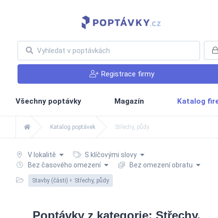
Registrace firmy
Všechny poptávky
Magazín
Katalog fi
Katalog poptávek
Střechy, půdy
V lokalitě
S klíčovými slovy
Bez časového omezení
Bez omezení obratu
Stavby (části)
Střechy, půdy
Poptávky z kategorie: Střechy,