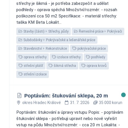
střechy je šikmá - je potřeba zabezpečit a udělat
podhledy - oprava spěchá Množství/rozměr: - rozsah
poškození cca 50 m2 Specifikace: - materiál střechy:
taška KM Beta Lokalit...
Stavby (části)
Střechy, půdy
Řemeslné práce
Pokrývači
Subdodávky
Pokrývačské a lešenářské práce
Stavebnictví
Rekonstrukce
pokrývačské práce
oprava střechy
izolace střechy
podhledy
střešní plášť
šikmá střecha
oprava krovů
střešní izolace
Poptávám: štukování sklepa, 20 m
okres Hradec Králové
31. 7. 2026
35 000 korun
Poptávám: štukování a úpravy vstupu Popis: - poptávám
štukování sklepa - potřebuji upravit nebo nově vyřešit
vstup na půdu Množství/rozměr: - cca 20 m Lokalita: -