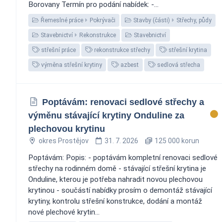
Borovany Termín pro podání nabídek: -...
Řemeslné práce
Pokrývači
Stavby (části)
Střechy, půdy
Stavebnictví
Rekonstrukce
Stavebnictví
střešní práce
rekonstrukce střechy
střešní krytina
výměna střešní krytiny
azbest
sedlová střecha
Poptávám: renovaci sedlové střechy a
výměnu stávající krytiny Onduline za
plechovou krytinu
okres Prostějov
31. 7. 2026
125 000 korun
Poptávám: Popis: - poptávám kompletní renovaci sedlové
střechy na rodinném domě - stávající střešní krytina je
Onduline, kterou je potřeba nahradit novou plechovou
krytinou - součástí nabídky prosím o demontáž stávající
krytiny, kontrolu střešní konstrukce, dodání a montáž
nové plechové krytin...